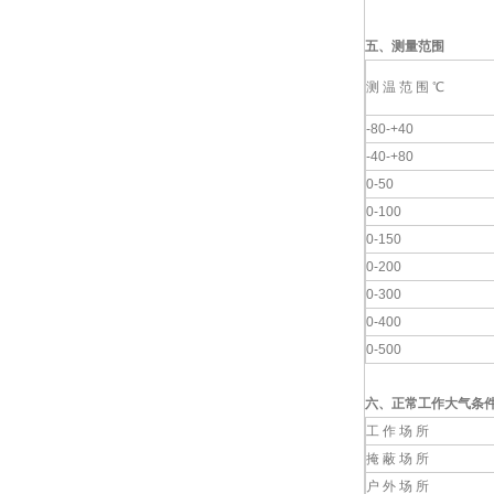
五、测量范围
测 温 范 围 ℃
-80-+40
-40-+80
0-50
0-100
0-150
0-200
0-300
0-400
0-500
六、
正常工作大气条
工 作 场 所
掩 蔽 场 所
户 外 场 所