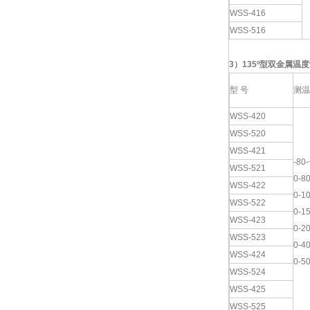
WSS-416
WSS-516
3
）
135º
型双金属温度
型 号
测温
WSS-420
WSS-520
WSS-421
-80
WSS-521
0-8
WSS-422
0-1
WSS-522
0-1
WSS-423
0-2
WSS-523
0-4
WSS-424
0-5
WSS-524
WSS-425
WSS-525