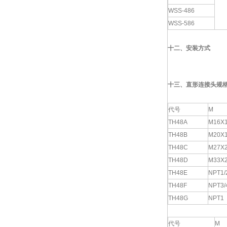
WSS-486
WSS-586
十二、安装方式
十三、直形连接头规
代号
M
TH48A
M16X1
TH48B
M20X1
TH48C
M27X
TH48D
M33X
TH48E
NPT1/
TH48F
NPT3/
TH48G
NPT1
代号
M