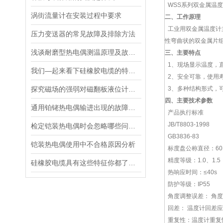
WSS系列双金属温度
涡街流量计在安装过程中要求
二、工作原理
工业用双金属温度计
压力变送器的常见故障及排除方法
性弯曲状的双金属片
浅谈耐磨型热电偶测温原理及故障分析
三、
主要特点
1、现场显示温度，
我们—起来看下硅橡胶电缆的特征有哪些
2、安全可靠，使用
探究磁场的强弱对磁翻板液位计的影响
3、多种结构形式，
四、主要技术参数
通用铂铑热电偶输进出现的故障怎样判断
产品执行标准
JB/T8803-1998
检定铠装热电偶时会忽略哪些问题？
GB3836-83
铠装热电偶使用中不合格原因分析
标度盘公称直径：60、
精度等级：1.0、1.5
硅橡胶电缆具有这些特征你都了解了么
热响应时间：≤40s
防护等级：IP55
角度调整误差： 角度
回差： 温度计回差
重复性：温度计重复性