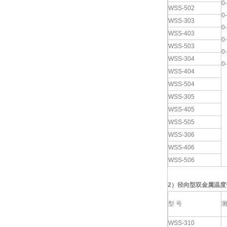
0
WSS-502
0
WSS-303
0
WSS-403
0
WSS-503
0
WSS-304
0
WSS-404
WSS-504
WSS-305
WSS-405
WSS-505
WSS-306
WSS-406
WSS-506
2
）
径向型双金属温度
型 号
WSS-310