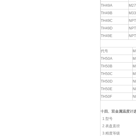
TH49A
M27
TH49B
M33
TH49C
NPT
TH49D
NPT
TH49E
NPT
代号
M
TH50A
M
TH50B
M
TH50C
M
TH50D
N
TH50E
N
TH50F
N
十四、双金属温度计
1.型号
2.表盘直径
3.精度等级