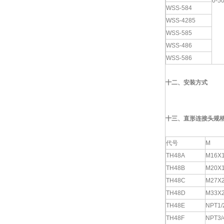
0-5
WSS-584
WSS-4285
WSS-585
WSS-486
WSS-586
十二、安装方式
十三、直形连接头规
代号
M
TH48A
M16X1
TH48B
M20X1
TH48C
M27X
TH48D
M33X
TH48E
NPT1/
TH48F
NPT3/