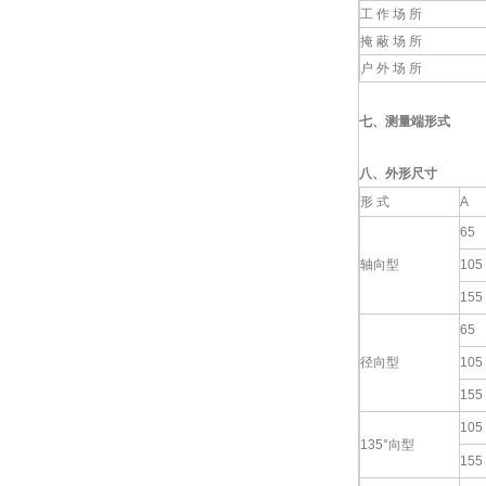
工 作 场 所
掩 蔽 场 所
户 外 场 所
七、
测量端形式
八、外形尺寸
形 式
A
65
轴向型
105
155
65
径向型
105
155
105
135°向型
155