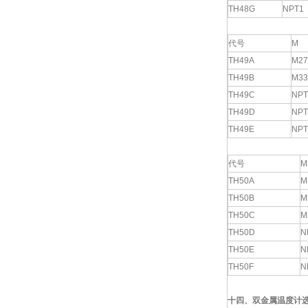
TH48G
NPT1
代号
M
TH49A
M27
TH49B
M33
TH49C
NPT
TH49D
NPT
TH49E
NPT
代号
M
TH50A
M
TH50B
M
TH50C
M
TH50D
N
TH50E
N
TH50F
N
十四、双金属温度计