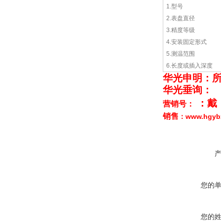
1.型号
2.表盘直径
3.精度等级
4.安装固定形式
5.测温范围
6.长度或插入深度
华光申明：
华光垂询：
：戴
营销号：
销售
www.hgy
：
您的
您的