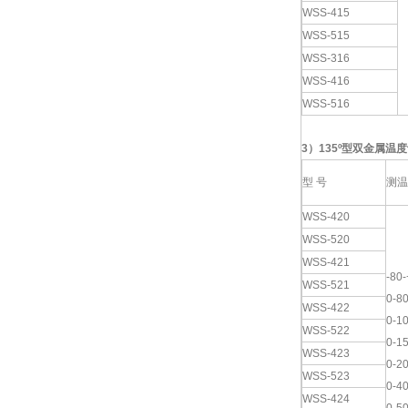
WSS-415
WSS-515
WSS-316
WSS-416
WSS-516
3
）
135º
型双金属温度
型 号
测温
WSS-420
WSS-520
WSS-421
-80
WSS-521
0-8
WSS-422
0-1
WSS-522
0-1
WSS-423
0-2
WSS-523
0-4
WSS-424