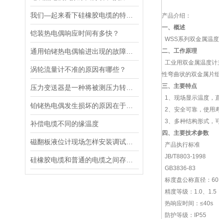
我们—起来看下硅橡胶电缆的特征有哪些
产品介绍：
一、概述
铠装热电偶响应时间有多快？
WSS系列双金属温度
通用铂铑热电偶输进出现的故障怎样判断
二、工作原理
工业用双金属温度计
涡轮流量计不准的原因有哪些？
性弯曲状的双金属片
三、
主要特点
压力变送器是一种将被测压力转换为标准信号输出的仪器
1、现场显示温度，
铂铑热电偶发生损坏的原因在于温度的变化
2、安全可靠，使用
3、多种结构形式，
补偿电缆不同的缘温度
四、主要技术参数
磁翻板液位计现场怎样安装调试校准
产品执行标准
JB/T8803-1998
硅橡胶电缆和普通的电缆之间存在什么区别
GB3836-83
标度盘公称直径：60、
精度等级：1.0、1.5
热响应时间：≤40s
防护等级：IP55