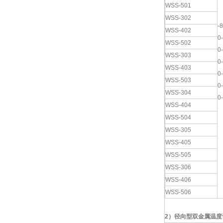
WSS-501
WSS-302
-
WSS-402
0
WSS-502
0
WSS-303
0
WSS-403
0
WSS-503
0
WSS-304
0
WSS-404
WSS-504
WSS-305
WSS-405
WSS-505
WSS-306
WSS-406
WSS-506
2
）
径向型双金属温度