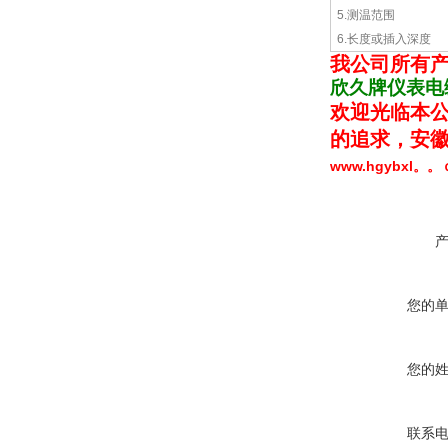
5.测温范围
6.长度或插入深度
我公司
所有
欣久牌仪表电
欢迎光临本公
的追求，安徽
www.hgybxl。
您的
您的
联系