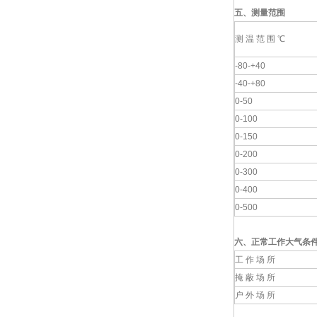
五、测量范围
测 温 范 围 ℃
-80-+40
-40-+80
0-50
0-100
0-150
0-200
0-300
0-400
0-500
六、
正常工作大气条
工 作 场 所
掩 蔽 场 所
户 外 场 所