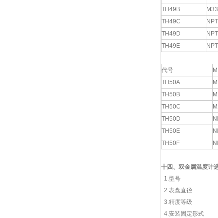
TH49B
M33
TH49C
NPT
TH49D
NPT
TH49E
NPT
代号
M
TH50A
M
TH50B
M
TH50C
M
TH50D
N
TH50E
N
TH50F
N
十四、双金属温度计
1.型号
2.表盘直径
3.精度等级
4.安装固定形式