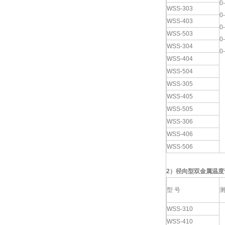
0
WSS-303
0
WSS-403
0
WSS-503
0
WSS-304
0
WSS-404
WSS-504
WSS-305
WSS-405
WSS-505
WSS-306
WSS-406
WSS-506
2
）
径向型双金属温度
型 号
WSS-310
WSS-410