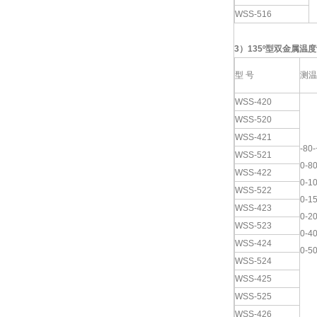
WSS-516
3
）
135º
型双金属温度
型 号
测温
WSS-420
WSS-520
WSS-421
-80
WSS-521
0-8
WSS-422
0-1
WSS-522
0-1
WSS-423
0-2
WSS-523
0-4
WSS-424
0-5
WSS-524
WSS-425
WSS-525
WSS-426