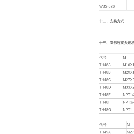
WSS-586
十二、安装方式
十三、直形连接头规
代号
M
TH48A
M16X1
TH48B
M20X1
TH48C
M27X
TH48D
M33X
TH48E
NPT1/
TH48F
NPT3/
TH48G
NPT1
代号
M
TH49A
M27