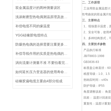
二、工作原理
双金属温度计的两种测量误区
工业用双金属温度计
性弯曲状的双金属片
浅谈耐磨型热电偶测温原理及故障分析
三、
主要特点
补偿电缆不同的缘温度
1、现场显示温度，
2、安全可靠，使用
YGG硅橡胶电缆特点
3、多种结构形式，
防爆热电偶的选择需要注重更多方面的因素
四、主要技术参数
产品执行标准
补偿导线作用的实质是热电偶的延长
JB/T8803-1998
GB3836-83
涡街流量计测量不准 不要怕看完这就会处理
标度盘公称直径：60、
如何延长压力变送器的使用寿命及提高其测量准确度
精度等级：1.0、1.5
热响应时间：≤40s
硅橡胶扁电缆主要由4部分组成
防护等级：IP55
角度调整误差： 角度
回差： 温度计回差
重复性：温度计重复性