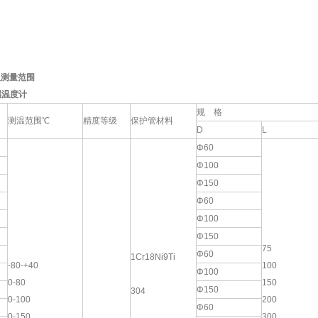
及测量范围
属温度计
规 格
测温范围℃
精度等级
保护管材料
D
L
Φ60
Φ100
Φ150
Φ60
Φ100
Φ150
75
Φ60
1Cr18Ni9Ti
-80-+40
100
Φ100
0-80
150
Φ150
304
0-100
200
Φ60
0-150
300