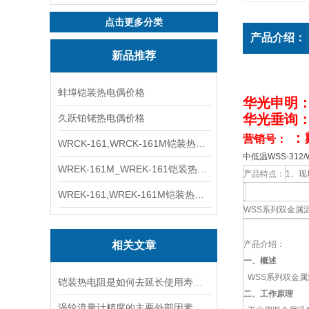
点击更多分类
产品介绍：
新品推荐
蚌埠铠装热电偶价格
华光申明
华光垂询
久跃铂铑热电偶价格
：
营销号：
WRCK-161,WRCK-161M铠装热电偶价格
中低温WSS-312
WREK-161M_WREK-161铠装热电偶厂家
产品特点：
1、现
WREK-161,WREK-161M铠装热电偶价格
WSS系列双金属
相关文章
产品介绍：
一、概述
WSS系列双金属
铠装热电阻是如何去延长使用寿命的
二、工作原理
涡轮流量计精度的主要外部因素是流体的流动状态