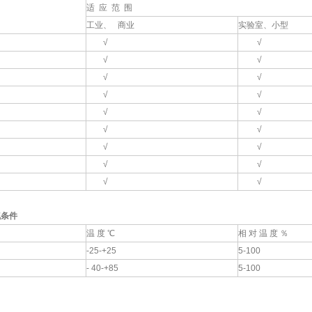
适 应 范 围
工业、 商业
实验室、小型
√
√
√
√
√
√
√
√
√
√
√
√
√
√
√
√
√
√
气条件
温 度 ℃
相 对 温 度 ％
-25-+25
5-100
- 40-+85
5-100