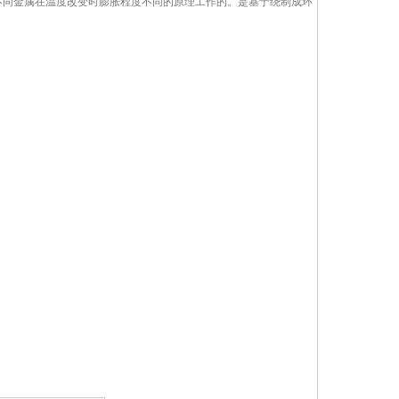
不同金属在温度改变时膨胀程度不同的原理工作的。是基于绕制成环