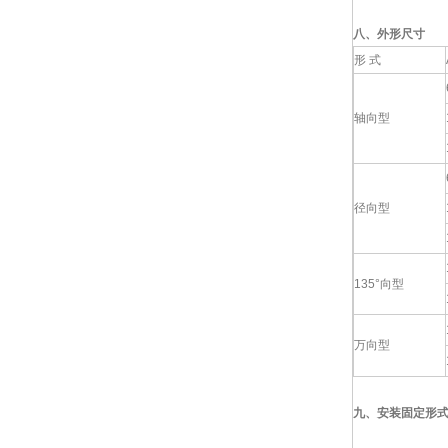
八、外形尺寸
形 式
轴向型
径向型
135°向型
万向型
九、
安装固定形