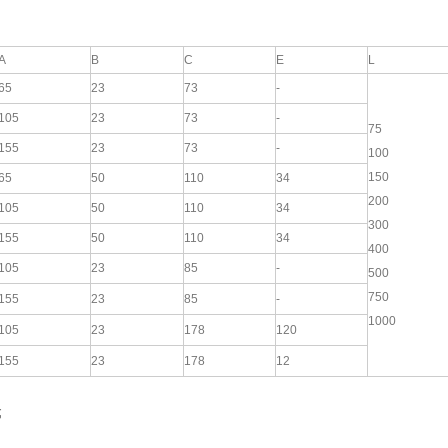
A
B
C
E
L
65
23
73
-
105
23
73
-
75
155
23
73
-
100
150
65
50
110
34
200
105
50
110
34
300
155
50
110
34
400
105
23
85
-
500
750
155
23
85
-
1000
105
23
178
120
155
23
178
12
式