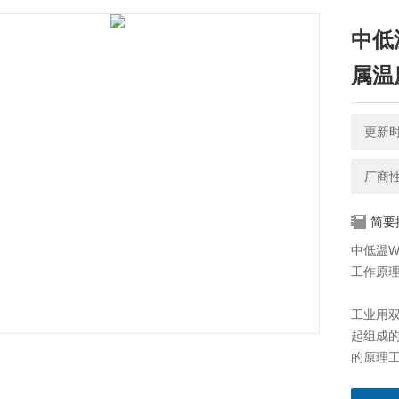
中低温
属温
更新时间
厂商
简要
中低温WS
工作原
工业用
起组成
的原理
膨胀时