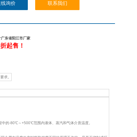
在线询价
联系我们
温度计广东省阳江市厂家
8
折
起售
！
同要求。
的-80℃～+500℃范围内液体、蒸汽和气体介质温度。