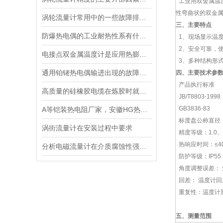
工业用双金属温
性弯曲状的双金
涡轮流量计常用中的一些故障排查与说明情况
三、
主要特点
防爆热电偶的工业耐热性系有什么特殊的吗？
1、现场显示温
2、安全可靠，
电接点双金属温度计是应用热膨胀原理测温的
3、多种结构形
通用铂铑热电偶输进出现的故障怎样判断
四、主要技术参
产品执行标准
高质量的硅橡胶电缆在炼胶时就要遵循这些步骤
JB/T8803-1998
GB3836-83
A等铠装热电阻厂家，安徽HG热电阻*S
标度盘公称直径：6
涡街流量计在安装过程中要求
精度等级：1.0、1
热响应时间：≤40
分析电磁流量计在介质腐蚀性强的应用中常见问题都有哪些？
防护等级：IP55
角度调整误差： 
回差： 温度计回
重复性：温度计重
五、测量范围