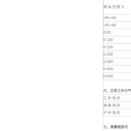
测 温 范 围 ℃
-80-+40
-40-+80
0-50
0-100
0-150
0-200
0-300
0-400
0-500
六、
正常工作大
工 作 场 所
掩 蔽 场 所
户 外 场 所
七、
测量端形式