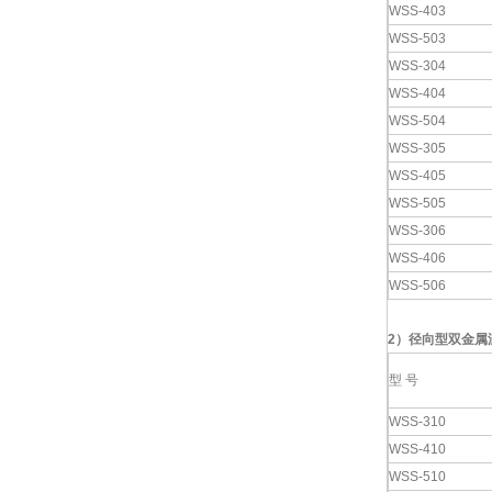
WSS-403
WSS-503
WSS-304
WSS-404
WSS-504
WSS-305
WSS-405
WSS-505
WSS-306
WSS-406
WSS-506
2
）
径向型双金属
型 号
WSS-310
WSS-410
WSS-510