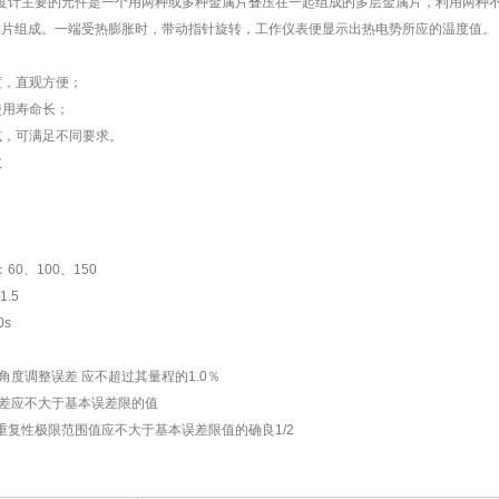
度计主要的元件是一个用两种或多种金属片叠压在一起组成的多层金属片，利用两种
属片组成。一端受热膨胀时，带动指针旋转，工作仪表便显示出热电势所应的温度值。
度，直观方便；
使用寿命长；
式，可满足不同要求。
数
0、100、150
.5
s
角度调整误差 应不超过其量程的1.0％
差应不大于基本误差限的值
复性极限范围值应不大于基本误差限值的确良1/2