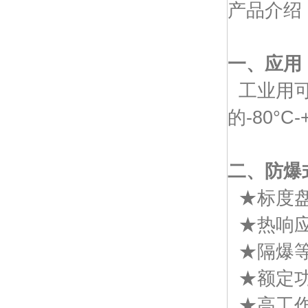
产品介绍
一、应用
工业用可
的-80°
二、
防爆
★标度盘
★热响应
★隔爆等级
★额定功
★高工作