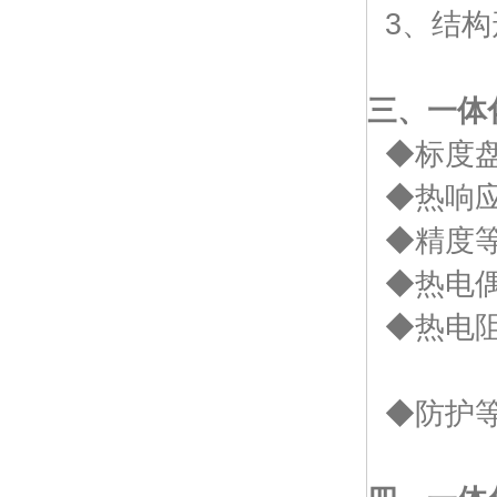
3、结构
三、一体
◆标度盘
◆热响应
◆精度等级
◆热电偶：I
◆热电阻：* 
B 级 
◆防护等级