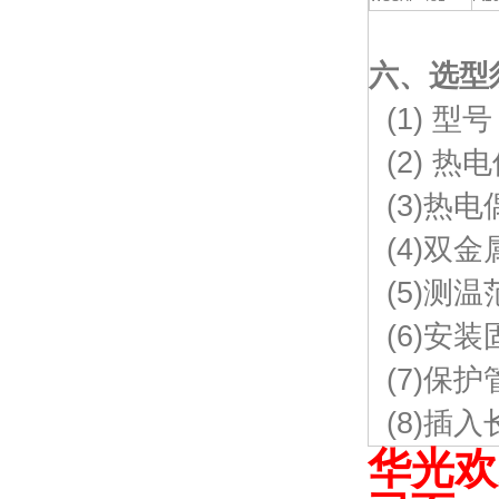
六、选型
(1) 型号
(2) 热
(3)热电
(4)双
(5)测温
(6)安
(7)保护
(8)插入
华光欢