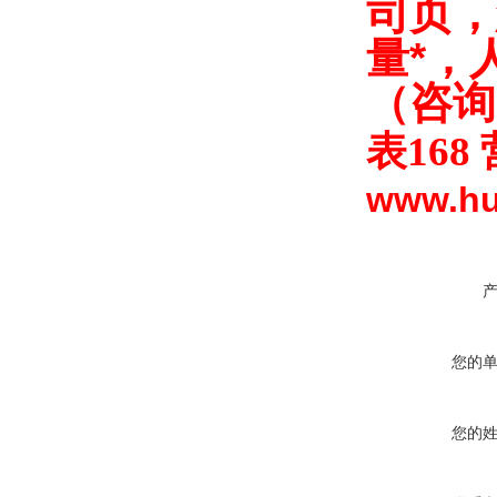
司
，
页
量*，
（咨询
表168
www.h
您的
您的