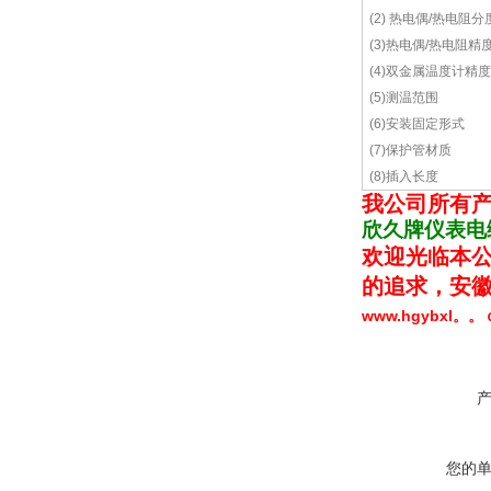
(2) 热电偶/热电阻分
(3)热电偶/热电阻精
(4)双金属温度计精
(5)测温范围
(6)安装固定形式
(7)保护管材质
(8)插入长度
我公司
所有
欣久牌仪表电
欢迎光临本公
的追求，安徽
www.hgybxl。
您的