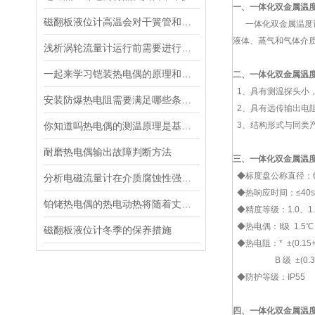
一、
一体化双金属温
磁翻板液位计高温会对干簧管和远传变送器的产生不利影响
一体化双金属温度计采
液体、蒸气和气体介
浅析涡轮流量计运行前需要进行哪些常规检查
一起来学习铠装热电偶的原理和使用按照注意事项
二、
一体化双金属温
1、具有测温探头小
安装防爆热电阻需要满足哪些条件？
2、具有远传输出电阻
你知道吗热电偶的测温原理是基于热电效应
3、结构形式与同类
耐磨热电偶输出故障判断方法
三、一体化
双金属温
◆标度盘公称直径：60
分析电磁流量计在介质腐蚀性强的应用中常见问题都有哪些？
◆热响应时间：≤40s
铂铑热电偶的热电动热将随着丈量端温度升高而增长
◆精度等级：1.0、1.
◆热电偶：I级 1.5℃；
磁翻板液位计冬季的保养措施
◆热电阻：* ±(0.15+0.
B 级 ±(0.30+
◆防护等级：IP55
四、一体化
双金属温