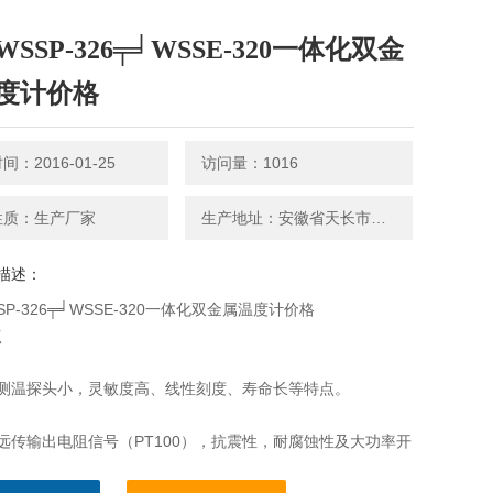
SSP-326╤╛WSSE-320一体化双金
度计价格
：2016-01-25
访问量：1016
性质：生产厂家
生产地址：安徽省天长市铜城
描述：
SP-326╤╛WSSE-320一体化双金属温度计价格
点
有测温探头小，灵敏度高、线性刻度、寿命长等特点。
远传输出电阻信号（PT100），抗震性，耐腐蚀性及大功率开
等多种功能。