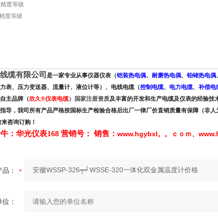
阻精度等级
计精度等级
线缆有限公司
是
一家
专业从事仪器仪表（
铠装热电偶
、
耐磨热电偶
、
铂铑热电偶
力表、压力变送器、流量计、液位计
等）、电线电缆（
控制电缆
、
电力电缆
、
补偿电
自主品牌
（
欣久
®
仪表电缆
）
国家注册资质
及
丰富的开发和生产电缆及仪表的经验技
指导，我司所有产品严格按国标生产检验合格后出厂一律厂价直销质量有保障（非人
前来咨询订购！
牛：华光仪表168 营销号： 销售：
www.hgybxl。。ｃｏｍ
www.
、
产品：
单位：