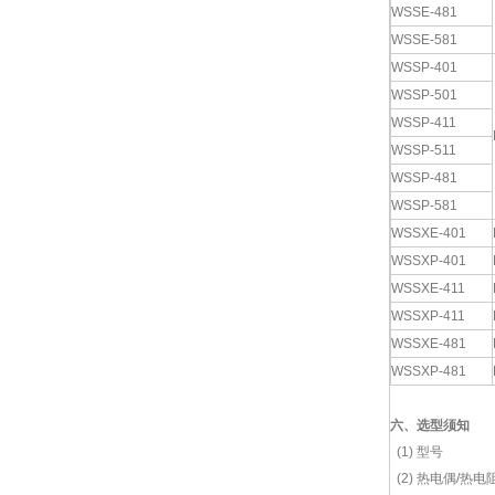
WSSE-481
WSSE-581
WSSP-401
WSSP-501
WSSP-411
WSSP-511
WSSP-481
WSSP-581
WSSXE-401
WSSXP-401
WSSXE-411
WSSXP-411
WSSXE-481
WSSXP-481
六、选型须知
(1) 型号
(2) 热电偶/热