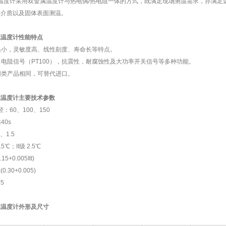
计采用双金属温度计与热电偶/热电阻一体的方式，既满足现场测温需求，亦满足远距离
体介质以及固体表面测温。
属温度计
性能特点
头小，灵敏度高、线性刻度、寿命长等特点。
电阻信号（PT100），抗震性，耐腐蚀性及大功率开关信号等多种功能。
同类产品相同，可替代进口。
属温度计主要技术参数
：60、100、150
40s
、1.5
℃；II级 2.5℃
+0.005ItI)
0+0.005)
5
属温度计外形及尺寸