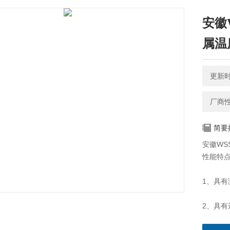
安徽W
属温
更新时间
厂商
简要
安徽WS
性能特
1、具
2、具有
关信号