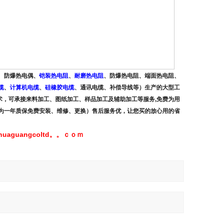
、防爆热电偶、
铠装热电阻
、
耐磨热电阻
、
防爆热电阻、端面热电阻、
缆
、
计算机电缆
、
硅橡胶电缆
、通讯电缆、补偿导线
等）生产的大型工
术，可承接来料加工、图纸加工、样品加工及辅助加工等服务,免费为用
为一年质保免费安装、维修、更换）售后服务优，让您买的放心用的省
huaguangcoltd。。ｃｏｍ