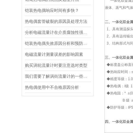
一体化双金属温度
液体、蒸气和气
铠装热电偶响应时间有多快？
热电偶套管破裂的原因及处理方法
二、
一体化双金
1、具有测温探
分析电磁流量计在介质腐蚀性强的应用中常见问题都有哪些？
2、具有远传输出
铠装热电偶失效原因分析和预防措施
3、结构形式与
电磁流量计测量误差的影响因素
三、一体化
双金
◆标度盘公称直径
购买涡轮流量计时要注意选对类型
◆热响应时间：≤
我们需要了解涡街流量计的一些注意事项
◆精度等级：1.0
◆热电偶：I级 1.5
热电偶使用中不合格原因分析
◆热电阻：* ±(0.15
B 级 ±(0.3
◆防护等级：IP5
四、一体化
双金