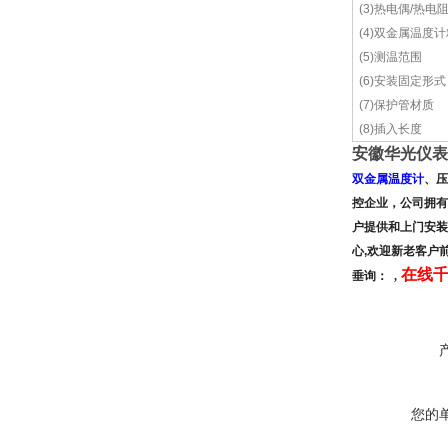
(3)热电偶/热电
(4)双金属温度
(5)测温范围
(6)安装固定形式
(7)保护管材质
(8)插入长度
安徽华光仪表
双金属温度计
、压
控企业，公司拥有
户提供和上门安装
心,欢迎新老客户
在线千
垂询：
,
您的