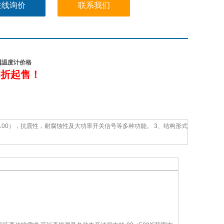
在线询价
联系我们
构形式与同类产品相同，可替代进口。
金属温度计价格
8
折
起售
！
100），抗震性，耐腐蚀性及大功率开关信号等多种功能。 3、结构形式