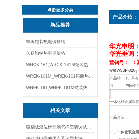
点击更多分类
产品介绍：
新品推荐
蚌埠铠装热电偶价格
华光申明
华光垂询
久跃铂铑热电偶价格
：
营销号：
WRCK-161,WRCK-161M铠装热电偶价格
安徽WSSP-326
WREK-161M_WREK-161铠装热电偶厂家
产品特
1、具
点：
与同类
WREK-161,WREK-161M铠装热电偶价格
一体化双金属温
相关文章
产品介绍：
磁翻板液位计现场怎样安装调试校准
一、
一体化双金
铂铑热电偶的优点及选型方法