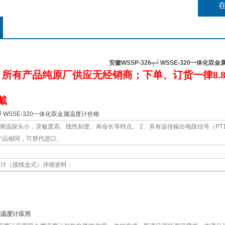
3、结
安徽WSSP-326╤╛WSSE-320一体化双
：所有产品纯原厂供应无经销商；下单、订货一律
8.
：
戴
╤╛WSSE-320一体化双金属温度计价格
有测温探头小，灵敏度高、线性刻度、寿命长等特点。 2、具有远传输出电阻信号（PT
产品相同，可替代进口。
度计（接线盒式）详细资料：
属温度计应用