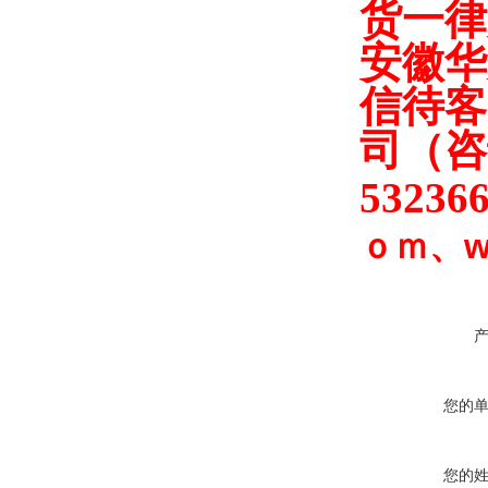
货一律
安徽华
信待客
司（
咨
53236
ｏｍ
、
w
您的
您的