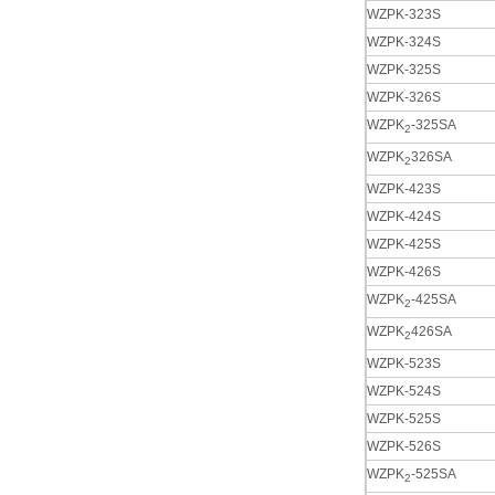
WZPK-323S
WZPK-324S
WZPK-325S
WZPK-326S
WZPK
-325SA
2
WZPK
326SA
2
WZPK-423S
WZPK-424S
WZPK-425S
WZPK-426S
WZPK
-425SA
2
WZPK
426SA
2
WZPK-523S
WZPK-524S
WZPK-525S
WZPK-526S
WZPK
-525SA
2