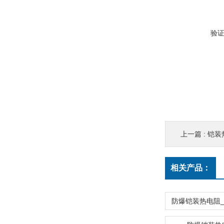
验
上一篇 :
铠装
相关产品：