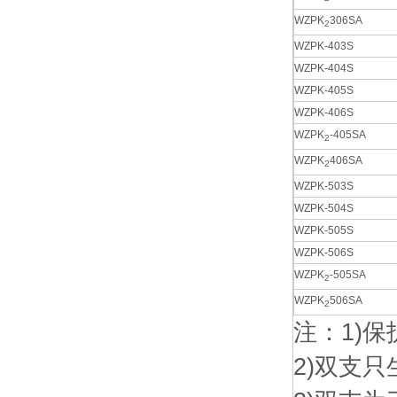
WZPK
306SA
2
WZPK-403S
WZPK-404S
WZPK-405S
WZPK-406S
WZPK
-405SA
2
WZPK
406SA
2
WZPK-503S
WZPK-504S
WZPK-505S
WZPK-506S
WZPK
-505SA
2
WZPK
506SA
2
注：1)保
2)双支只