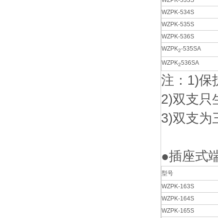
WZPK-534S
WZPK-535S
WZPK-536S
WZPK
-535SA
2
WZPK
536SA
2
注：1)保
2)双支只
3)双支
●插座式
型号
WZPK-163S
WZPK-164S
WZPK-165S