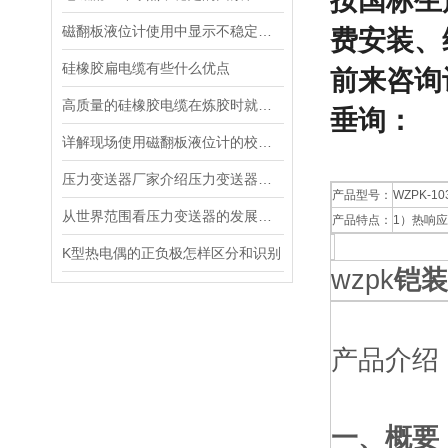
按国标生
磁翻板液位计使用中显示不稳定的原因及解决方法
费安装、
硅橡胶扁电缆有些什么优点
前来咨询
高质量的硅橡胶电缆在炼胶时就要遵循这些步骤
垂询：
详解现场使用磁翻板液位计的校准方法
压力变送器厂家介绍压力变送器的原理
产品型号：
WZPK-1
从世界范围看压力变送器的发展方向
产品特点：
1）热响
K型热电偶的正负极怎样区分和识别
wzpk
铠装
产品介绍
一、概要