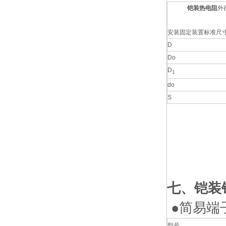
铠装热电阻
外径
安装固定装置标准尺
D
Do
D
1
do
S
七、
铠装
●简易端
型号