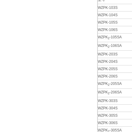
WZPK-103S
WZPK-104S
WZPK-105S
WZPK-106S
WZPK
-105SA
2
WZPK
-106SA
2
WZPK-203S
WZPK-204S
WZPK-205S
WZPK-206S
WZPK
-205SA
2
WZPK
-206SA
2
WZPK-303S
WZPK-304S
WZPK-305S
WZPK-306S
WZPK
-305SA
2