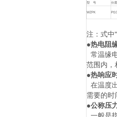
型 号
分
WZPK
Pt1
注：式中
●热电阻
常温缘电
范围内，
●热响应
在温度出
需要的时
●公称压
一般是指