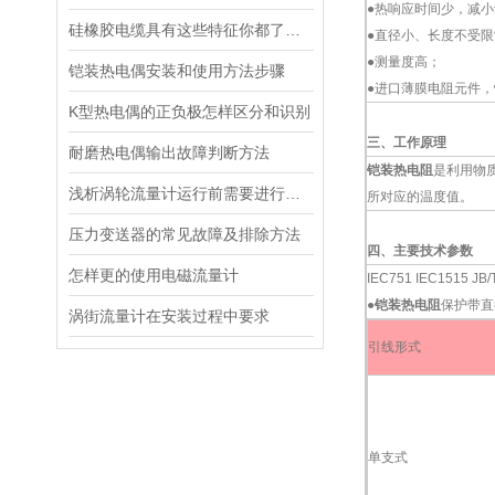
●热响应时间少，减
硅橡胶电缆具有这些特征你都了解了么
●直径小、长度不受限
●测量度高；
铠装热电偶安装和使用方法步骤
●进口薄膜电阻元件
K型热电偶的正负极怎样区分和识别
三、工作原理
耐磨热电偶输出故障判断方法
铠装热电阻
是利用物
浅析涡轮流量计运行前需要进行哪些常规检查
所对应的温度值。
压力变送器的常见故障及排除方法
四、主要技术参数
怎样更的使用电磁流量计
IEC751 IEC1515 JB/
●
铠装热电阻
保护带直
涡街流量计在安装过程中要求
引线形式
单支式