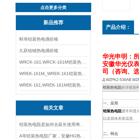
点击更多分类
新品推荐
产品介绍：
蚌埠铠装热电偶价格
久跃铂铑热电偶价格
华光申明：
WRCK-161,WRCK-161M铠装热电偶价格
安徽华光仪
司（
咨询、
WREK-161M_WREK-161铠装热电偶厂家
Д WZPK2-536AB
WREK-161,WREK-161M铠装热电偶价格
铠装热电阻
的详细资
一、应用
相关文章
铠装热电阻
通常和显
以及固体表面温度。
铠装热电阻是如何去延长使用寿命的
二、特点
A等铠装热电阻厂家，安徽HG热电阻*S