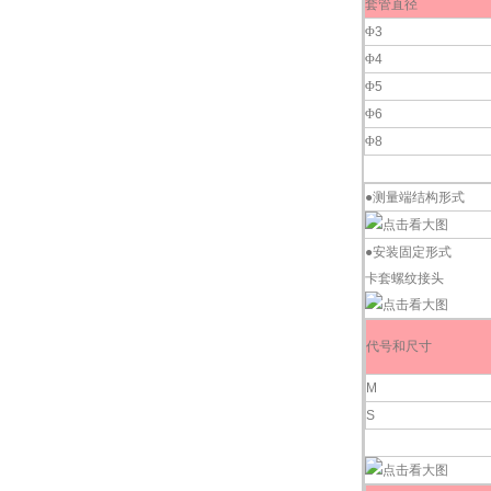
套管直径
Φ
3
Φ
4
Φ
5
Φ
6
Φ
8
●测量端结构形式
●安装固定形式
卡套螺纹接头
代号和尺寸
M
S