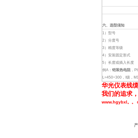
六、选型须知
1
）型号
2
）分度号
3
）精度等级
4
）安装固定形式
5
）长度或插入长度
例
A
：
铠装热电阻
，
P
L=450
×
300
，
I
级，
M
华光仪表线缆
我们的追求，
www.hgybxl。