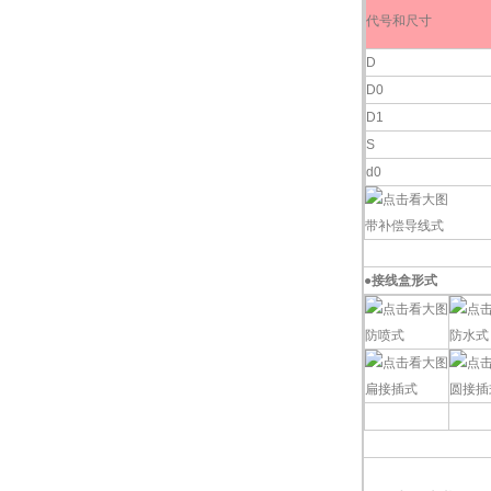
代号和尺寸
D
D0
D1
S
d0
带补偿导线式
●
接线盒形式
防喷式
防水式
扁接插式
圆接插