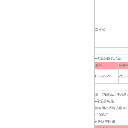
双支式
●测温范围及允差
型号
分度
HG-WZPK
Pt100
注：
t
为感温元件实测
●常温缘电阻
热电阻在环境温度为
1
≥
100M
Ω。
●
热响应时间