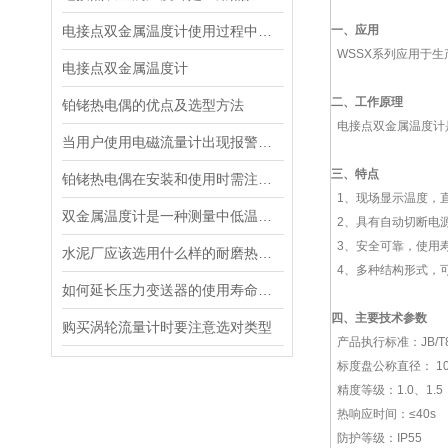
电接点双金属温度计使用过程中该如何避免出现故障呢？
一、
应用
WSSX系列
应用于生
电接点双金属温度计
二、
工作原理
铂铑热电偶的优点及选型方法
电接点双金属温度计
当用户使用电磁流量计出现报警现象怎么办
三、
特点
铂铑热电偶在安装和使用时需注意什么？
1、现场显示温度，
双金属温度计是一种测量中低温度的现场检测仪表
2、具有自动切断电
3、安全可靠，使用
水泥厂应该选用什么样的耐磨热电偶
4、多种结构形式，
如何延长压力变送器的使用寿命及提高其测量准确度
四、
主要技术参数
购买涡轮流量计时要注意选对类型
产品执行标准：JB/T880
标度盘公称直径： 10
精度等级：1.0、1.5
热响应时间：≤40s
防护等级：IP55