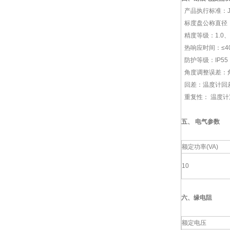
产品执行标准：JB/
标度盘公称直径：6
精度等级：1.0、1
热响应时间：≤40
防护等级：IP55
角度调整误差：角
回差：温度计回
重复性： 温度计
五、
电气参数
额定功率(VA)
10
六、
缘电阻
额定电压