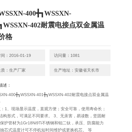
SSXN-400╋┓WSSXN-
╋┓WSSXN-402耐震电接点双金属温
价格
：2016-01-19
访问量：1081
性质：生产厂家
生产地址：安徽省天长市
描述：
XN-400╋┓WSSXN-401╋┓WSSXN-402耐震电接点双金属温
格
点：1、现场显示温度，直观方便；安全可靠，使用寿命长；
结构形式，可满足不同要求。 3、无汞害，易读数，坚固耐
、保护管材为1Gr18Ni9Ti不锈钢和钼二钛，承压、防腐能力
、抽芯式温度计可不停机短时间维护或更换机芯。 等