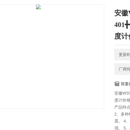
安徽W
401
度计
更新时间
厂商
简要
安徽WSS
度计价
产品特
2、多种
震。 4
强。 5