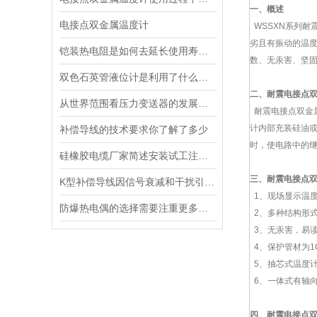
一、概述
电接点双金属温度计
WSSXN系列耐
劣且有振动的温度
铠装热电阻是如何去延长使用寿命的
数、无汞害、坚
双色石英管液位计是利用了什么样的原理
二、耐震电接点
从世界范围看压力变送器的发展方向
耐震电接点双金
计内部充装硅油
补偿导线的技术要求你了解了多少
时，使电路中的
硅橡胶电缆厂家简述安装试工注意事项
三、
耐震电接点
K型补偿导线因信号衰减和干扰引入测量误差要怎么处理
1、现场显示温
防爆热电偶的选择需要注重更多方面的因素
2、多种结构形
3、无汞害，易
4、保护管材为1G
5、抽芯式温度
6、一体式有轴向
四、耐震电接点