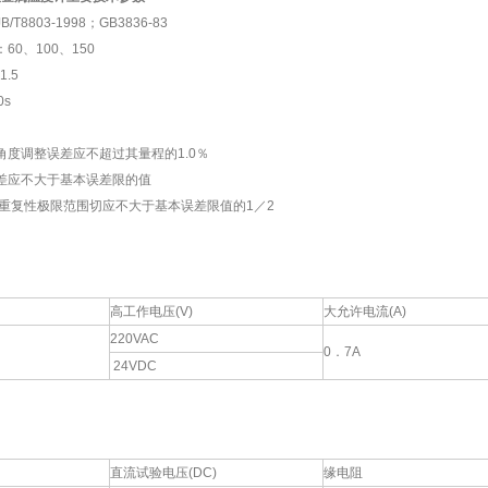
T8803-1998；GB3836-83
0、100、150
.5
s
度调整误差应不超过其量程的1.0％
差应不大于基本误差限的值
重复性极限范围切应不大于基本误差限值的1／2
高工作电压(V)
大允许电流(A)
220VAC
0．7A
24VDC
直流试验电压(DC)
缘电阻