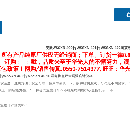
安徽WSSXN-400╋┓WSSXN-401╋┓WSSXN-40
：所有产品纯原厂供应无经销商；下单、订货一律
8.
：
订购
：
：
戴
，品质来至于华光人的不懈努力，满
包政策！网购,
销售传真:0550
-
7514977
,
旺旺：华光
0╋┓WSSXN-401╋┓WSSXN-402耐震电接点双金属温度计价格
示温度，直观方便；安全可靠，使用寿命长； 2、多种结构形式，可满足不同要求。 3、
承压、防腐能力强。 5、抽芯式温度计可不停机短时间维护或更换机芯。 等
属温度计详细资料：