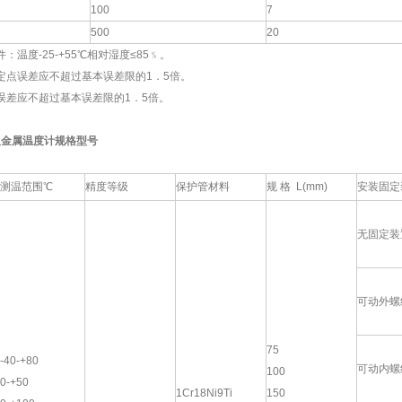
100
7
500
20
温度-25-+55℃相对湿度≤85﹪。
点误差应不超过基本误差限的1．5倍。
差应不超过基本误差限的1．5倍。
双金属温度计规格型号
测温范围℃
精度等级
保护管材料
规 格 L(mm)
安装固定
无固定装
可动外螺
75
-40-+80
可动内螺
100
0-+50
1Cr18Ni9Ti
150