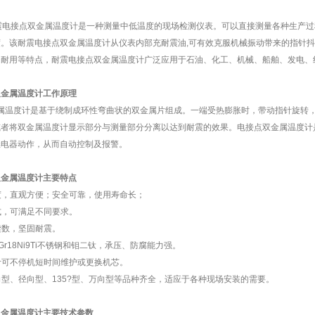
震电接点双金属温度计是一种测量中低温度的现场检测仪表。可以直接测量各种生产过程
。该耐震电接点双金属温度计从仪表内部充耐震油,可有效克服机械振动带来的指针抖
固耐用等特点，耐震电接点双金属温度计广泛应用于石油、化工、机械、船舶、发电、
双金属温度计工作原理
属温度计是基于绕制成环性弯曲状的双金属片组成。一端受热膨胀时，带动指针旋转
或者将双金属温度计显示部分与测量部分分离以达到耐震的效果。电接点双金属温度计
继电器动作，从而自动控制及报警。
双金属温度计
主要特点
度，直观方便；安全可靠，使用寿命长；
式，可满足不同要求。
读数，坚固耐震。
r18Ni9Ti不锈钢和钼二钛，承压、防腐能力强。
计可不停机短时间维护或更换机芯。
型、径向型、135?型、万向型等品种齐全，适应于各种现场安装的需要。
双金属温度计
主要技术参数