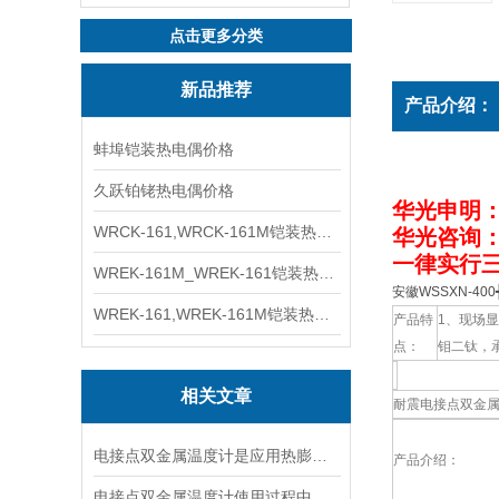
点击更多分类
新品推荐
产品介绍：
蚌埠铠装热电偶价格
久跃铂铑热电偶价格
华光申明
WRCK-161,WRCK-161M铠装热电偶价格
华光咨询
一律实行三
WREK-161M_WREK-161铠装热电偶厂家
安徽WSSXN-40
WREK-161,WREK-161M铠装热电偶价格
产品特
1、现场显
点：
钼二钛，
相关文章
耐震电接点双金
电接点双金属温度计是应用热膨胀原理测温的
产品介绍：
电接点双金属温度计使用过程中该如何避免出现故障呢？