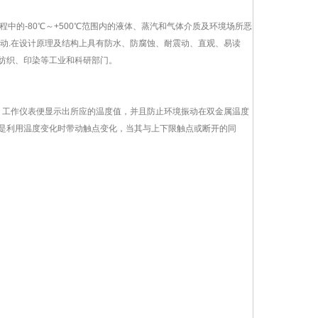
中的-80℃～+500℃范围内的液体、蒸汽和气体介质及环境场所恶
动.在设计原理及结构上具有防水、防腐蚀、耐震动、直观、易读
纺织、印染等工业和科研部门。
，工作仪表便显示出所应的温度值，并且防止环境振动在双金属温度
是利用温度变化时带动触点变化，当其与上下限触点或断开的同