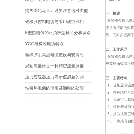
购买涡轮流量计时要注意选对类型
一、概述
耐震双金属温度计
硅橡胶控制电缆与采用架空线相比有什么优点
劣且有振动的温
K型热电偶的正负极怎样区分和识别
靠，同时亦提高
YGG硅橡胶电缆特点
二、工作原理
硅橡胶耐高温电缆敷设与安装时注意事项
耐震双金属温度
充装硅油或者将
涡轮流量计是一种精密流量测量仪表
压力变送器压力表示值超差的调整方法
三、主要特点
1、现场显示温
铠装热电偶的使用及漏电的处理
2、多种结构形
3、无汞害，易
4、保护管材为1G
5、抽芯式温度
6、一体式有轴