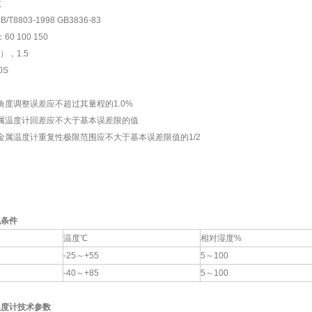
数
8803-1998 GB3836-83
 100 150
），1.5
0S
度调整误差应不超过其量程的1.0%
属温度计回差应不大于基本误差限的值
属温度计重复性极限范围应不大于基本误差限值的1/2
气条件
温度℃
相对湿度%
-25～+55
5～100
-40～+85
5～100
温度计技术参数