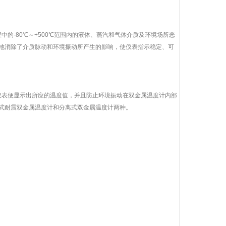
的-80℃～+500℃范围内的液体、蒸汽和气体介质及环境场所恶
地消除了介质脉动和环境振动所产生的影响，使仪表指示稳定、可
仪表便显示出所应的温度值，并且防止环境振动在双金属温度计内部
式耐震双金属温度计和分离式双金属温度计两种。