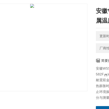
安徽W
属温度
更新时间
厂商
简要
安徽WSS
582F┏
耐震双
热膨胀
止环境
分与测
耐震双