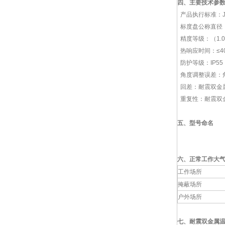
四、主要技术参
产品执行标准：JB/T
标度盘公称直径：60
精度等级：（1.0
热响应时间：≤4
防护等级：IP55
角度调整误差：角
回差：耐震双金
重复性：耐震双金
五、
型号命名
六、
正常工作大
工作场所
掩蔽场所
户外场所
七、耐震双金属