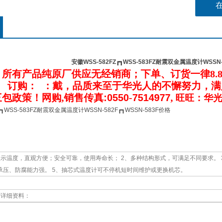
安徽WSS-582FZ┏┓WSS-583FZ耐震双金属温度计WSSN-
：所有产品纯原厂供应无经销商；下单、订货一律
8.
：
订购
：
：
戴
，品质来至于华光人的不懈努力，满
包政策！网购,
销售传真:0550
-
7514977
,
旺旺：华光
┏┓WSS-583FZ耐震双金属温度计WSSN-582F┏┓WSSN-583F价格
示温度，直观方便；安全可靠，使用寿命长； 2、多种结构形式，可满足不同要求。 3、
承压、防腐能力强。 5、抽芯式温度计可不停机短时间维护或更换机芯。
计详细资料：