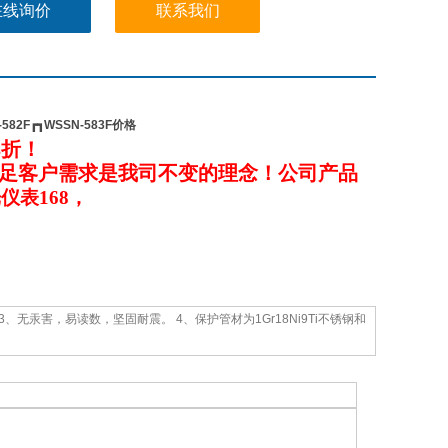
在线询价
联系我们
582F┏┓WSSN-583F价格
8
折！
足客户需求是我司不变的理念！公司产品
仪表168，
无汞害，易读数，坚固耐震。 4、保护管材为1Gr18Ni9Ti不锈钢和