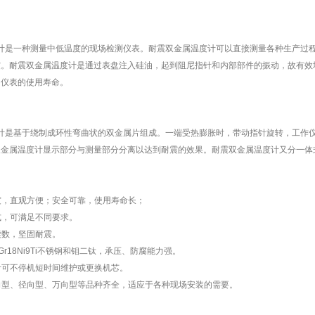
是一种测量中低温度的现场检测仪表。耐震双金属温度计可以直接测量各种生产过程中
度。耐震双金属温度计是通过表盘注入硅油，起到阻尼指针和内部部件的振动，故有效
了仪表的使用寿命。
计是基于绕制成环性弯曲状的双金属片组成。一端受热膨胀时，带动指针旋转，工作
双金属温度计显示部分与测量部分分离以达到耐震的效果。耐震双金属温度计又分一体
度，直观方便；安全可靠，使用寿命长；
式，可满足不同要求。
读数，坚固耐震。
r18Ni9Ti不锈钢和钼二钛，承压、防腐能力强。
计可不停机短时间维护或更换机芯。
向型、径向型、万向型等品种齐全，适应于各种现场安装的需要。