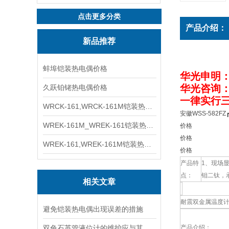
点击更多分类
产品介绍：
新品推荐
蚌埠铠装热电偶价格
华光申明
华光咨询
久跃铂铑热电偶价格
一律实行三
WRCK-161,WRCK-161M铠装热电偶价格
安徽WSS-582FZ
WREK-161M_WREK-161铠装热电偶厂家
价格
价格
WREK-161,WREK-161M铠装热电偶价格
价格
产品特
1、现场显
点：
钼二钛，
相关文章
耐震双金属温度
避免铠装热电偶出现误差的措施
双色石英管液位计的维护应与其操作相互配合
产品介绍：