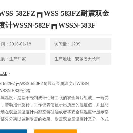
SS-582FZ┏┓WSS-583FZ耐震双金
计WSSN-582F┏┓WSSN-583F
：2016-01-18
访问量：1299
性质：生产厂家
生产地址：安徽省天长市
描述：
-582FZ┏┓WSS-583FZ耐震双金属温度计WSSN-
┓WSSN-583F价格
金属温度计是基于绕制成环性弯曲状的双金属片组成。一端受
时，带动指针旋转，工作仪表便显示出所应的温度值，并且防
振动在双金属温度计内部充装硅油或者将双金属温度计显示部
量部分分离以达到耐震的效果。耐震双金属温度计又分一体式
金属温度计和分离式双金属温度计两种。