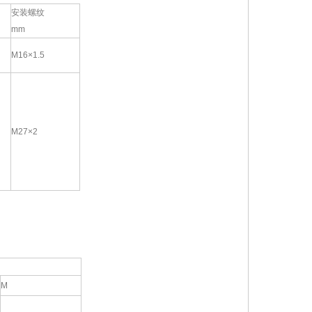
安装螺纹
mm
M16×1.5
M27×2
M