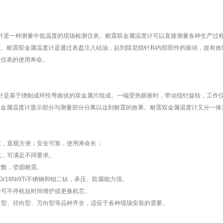
是一种测量中低温度的现场检测仪表。耐震双金属温度计可以直接测量各种生产过程中
度。耐震双金属温度计是通过表盘注入硅油，起到阻尼指针和内部部件的振动，故有效
了仪表的使用寿命。
计是基于绕制成环性弯曲状的双金属片组成。一端受热膨胀时，带动指针旋转，工作
双金属温度计显示部分与测量部分分离以达到耐震的效果。耐震双金属温度计又分一体
度，直观方便；安全可靠，使用寿命长；
式，可满足不同要求。
读数，坚固耐震。
r18Ni9Ti不锈钢和钼二钛，承压、防腐能力强。
计可不停机短时间维护或更换机芯。
向型、径向型、万向型等品种齐全，适应于各种现场安装的需要。