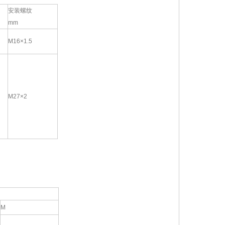
安装螺纹
mm
M16×1.5
M27×2
M