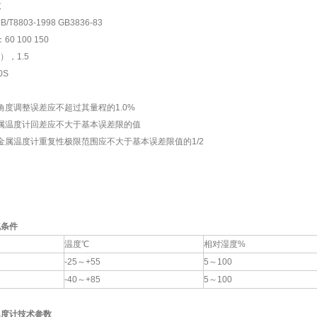
数
8803-1998 GB3836-83
 100 150
），1.5
0S
度调整误差应不超过其量程的1.0%
属温度计回差应不大于基本误差限的值
属温度计重复性极限范围应不大于基本误差限值的1/2
气条件
温度℃
相对湿度%
-25～+55
5～100
-40～+85
5～100
温度计技术参数