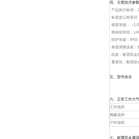
四、主要技术参
产品执行标准：JB/T
标度盘公称直径：60
精度等级：（1.0
热响应时间：≤4
防护等级：IP55
角度调整误差：角
回差：耐震双金
重复性：耐震双金
五、
型号命名
六、
正常工作大
工作场所
掩蔽场所
户外场所
七、耐震双金属