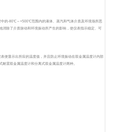
的-80℃～+500℃范围内的液体、蒸汽和气体介质及环境场所恶
地消除了介质脉动和环境振动所产生的影响，使仪表指示稳定、可
仪表便显示出所应的温度值，并且防止环境振动在双金属温度计内部
式耐震双金属温度计和分离式双金属温度计两种。