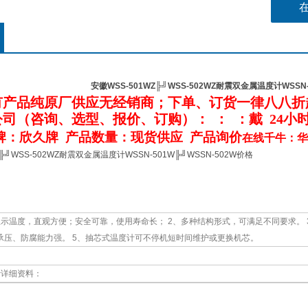
2、订
安徽WSS-501WZ╠╝WSS-502WZ耐震双金属温度计WSSN-
有产品纯原厂供应无经销商；下单、订货一律
八八
折
公司
（咨询、选型、报价、订购）：
：
：
戴
24小
牌：欣久牌 产品数量：现货供应 产品询价
在线千牛：华
Z╠╝WSS-502WZ耐震双金属温度计WSSN-501W╠╝WSSN-502W价格
示温度，直观方便；安全可靠，使用寿命长； 2、多种结构形式，可满足不同要求。 3、
承压、防腐能力强。 5、抽芯式温度计可不停机短时间维护或更换机芯。
计详细资料：