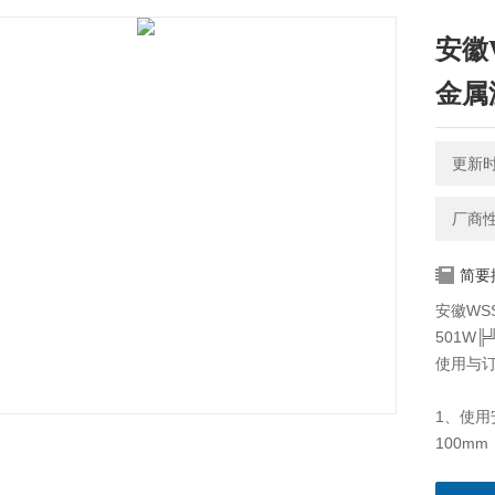
安徽W
金属温
更新时间
厂商
简要
安徽WSS
501W╠
使用与
1、使
100m