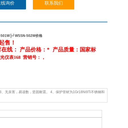
货时请说明名称、型号、测量范围、保护管长及安装螺纹。
在线询价
联系我们
501W╠╝WSSN-502W价格
起售
！
时在线：
产品价格：* 产品质量：国家标
光仪表168 营销号：，
无汞害，易读数，坚固耐震。 4、保护管材为1Gr18Ni9Ti不锈钢和