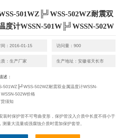
SS-501WZ╠╝WSS-502WZ耐震双
度计WSSN-501W╠╝WSSN-502W
：2016-01-15
访问量：900
性质：生产厂家
生产地址：安徽省天长市
描述：
-501WZ╠╝WSS-502WZ耐震双金属温度计WSSN-
╝WSSN-502W价格
订货须知
用安装时保护管不可弯曲变形，保护管没入介质中长度不得小于
m，测量大流量或强腐蚀介质时需加保护套管。