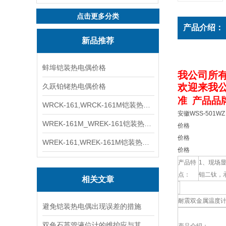
点击更多分类
产品介绍：
新品推荐
蚌埠铠装热电偶价格
我公司
所
欢迎来我
久跃铂铑热电偶价格
准 产品品
WRCK-161,WRCK-161M铠装热电偶价格
安徽WSS-501W
WREK-161M_WREK-161铠装热电偶厂家
价格
价格
WREK-161,WREK-161M铠装热电偶价格
价格
产品特
1、现场显
点：
钼二钛，
相关文章
耐震双金属温度
避免铠装热电偶出现误差的措施
双色石英管液位计的维护应与其操作相互配合