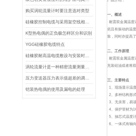
产品介绍：
购买涡轮流量计时要注意选对类型
一、概述
硅橡胶控制电缆与采用架空线相比有什么优点
耐震双金属温度计
劣且有振动的温
K型热电偶的正负极怎样区分和识别
靠，同时亦提高
YGG硅橡胶电缆特点
二、工作原理
硅橡胶耐高温电缆敷设与安装时注意事项
耐震双金属温度
充装硅油或者将
涡轮流量计是一种精密流量测量仪表
压力变送器压力表示值超差的调整方法
三、主要特点
1、现场显示温
铠装热电偶的使用及漏电的处理
2、多种结构形
3、无汞害，易
4、保护管材为1G
5、抽芯式温度
6、一体式有轴