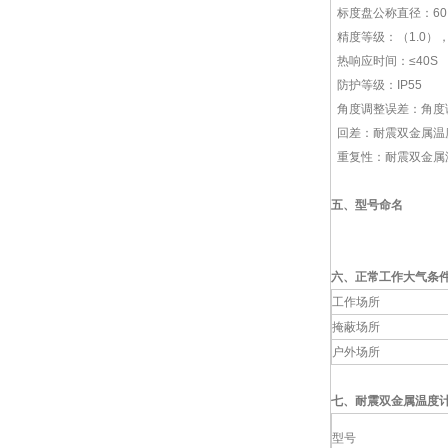
标度盘公称直径：60 1
精度等级：（1.0），1
热响应时间：≤40S
防护等级：IP55
角度调整误差：角度调
回差：耐震双金属温
重复性：耐震双金属温
五、
型号命名
六、
正常工作大气条
工作场所
掩蔽场所
户外场所
七、耐震双金属温度
型号