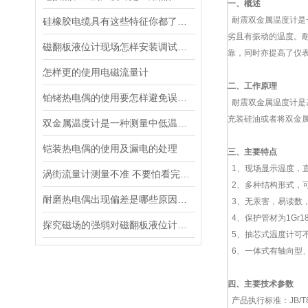
一、概述
耐震双金属温度计是一
硅橡胶电缆具有这些特征你都了解了么
劣且有振动的温度。
磁翻板液位计现场怎样安装调试校准
靠，同时亦提高了仪
怎样更的使用电磁流量计
二、工作原理
铂铑热电偶的使用要怎样避免误差的出现
耐震双金属温度计是
充装硅油或者将双金
双金属温度计是一种测量中低温度的现场检测仪表
铠装热电偶的使用及漏电的处理
三、主要特点
1、现场显示温度，
涡街流量计测量不准 不要怕看完这就会处理
2、多种结构形式，
耐磨热电偶出现偏差是哪些原因导致的？
3、无汞害，易读数
4、保护管材为1Gr1
探究磁场的强弱对磁翻板液位计的影响
5、抽芯式温度计可
6、一体式有轴向型
四、主要技术参数
产品执行标准：JB/T880