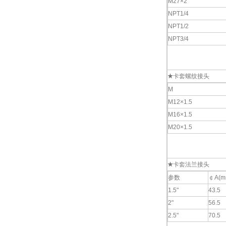
M27×2
NPT1/4
NPT1/2
NPT3/4
★
卡套螺纹接头
M
M12×1.5
M16×1.5
M20×1.5
★
卡套法兰接头
参数
￠A(m
1.5"
43.5
2"
56.5
2.5"
70.5