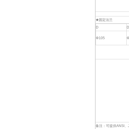
★
固定法兰
D
D
Φ105
Φ
备注：可提供ANSI、