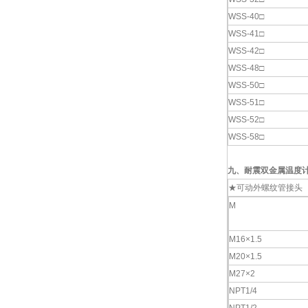
WSS-40□
WSS-41□
WSS-42□
WSS-48□
WSS-50□
WSS-51□
WSS-52□
WSS-58□
九、
耐震双金属温度
★可动外螺纹管接头
M
M16×1.5
M20×1.5
M27×2
NPT1/4