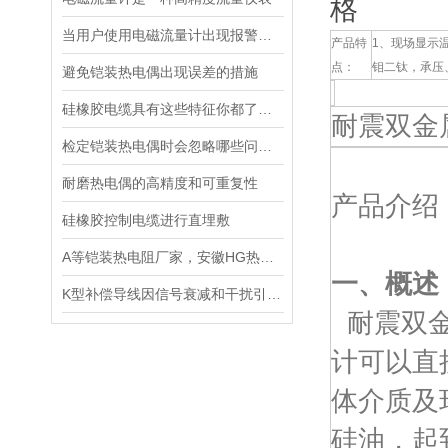
格
当用户使用电磁流量计出现报警现象怎么办
产品特
1、现场显示温
点：
钼二钛，承压
避免铠装热电偶出现误差的措施
硅橡胶电缆具有这些特征你都了解了么
耐震双金
检定铠装热电偶时会忽略哪些问题？
耐磨热电偶的高精度和可重复性
产品介绍
硅橡胶控制电缆进行直埋敷
A等铠装热电阻厂家，安徽HG热电阻*S
一、概述
K型补偿导线因信号衰减和干扰引入测量误差要怎么处理
耐震双金
计可以直
体介质及
硅油，起