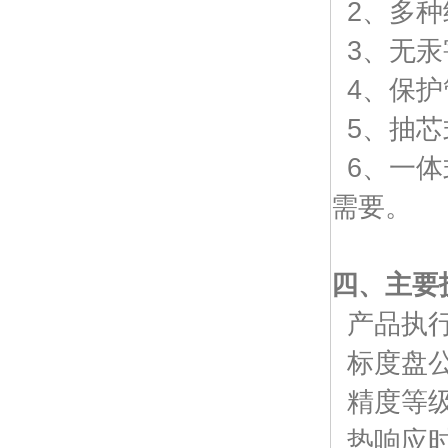
2、多种
3、无汞
4、保护管
5、抽芯
6、一体
需要。
四、主要
产品执行标准
标度盘公称
精度等级：
热响应时