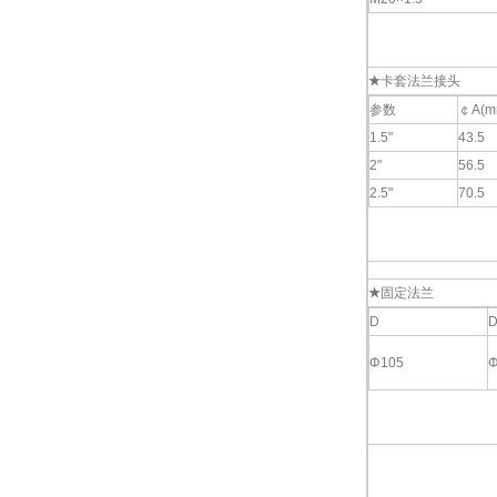
★
卡套法兰接头
参数
￠A(m
1.5"
43.5
2"
56.5
2.5"
70.5
★
固定法兰
D
D
Φ105
Φ