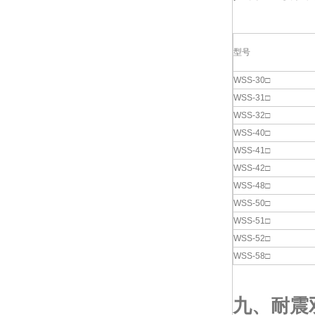
型号
WSS-30□
WSS-31□
WSS-32□
WSS-40□
WSS-41□
WSS-42□
WSS-48□
WSS-50□
WSS-51□
WSS-52□
WSS-58□
九、
耐震