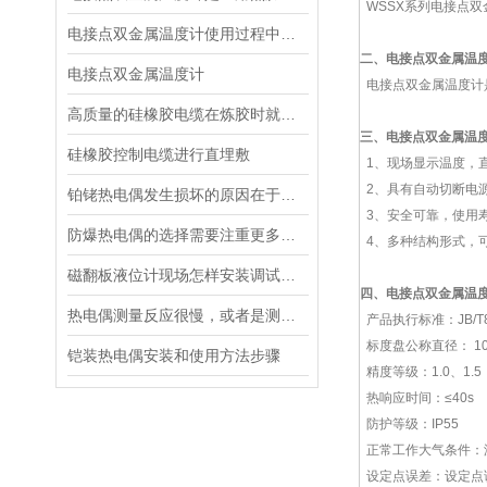
WSSX系列电接点双
电接点双金属温度计使用过程中该如何避免出现故障呢？
二、
电接点双金属温
电接点双金属温度计
电接点双金属温度计
高质量的硅橡胶电缆在炼胶时就要遵循这些步骤
三、
电接点双金属温
硅橡胶控制电缆进行直埋敷
1、现场显示温度，
2、具有自动切断电
铂铑热电偶发生损坏的原因在于温度的变化
3、安全可靠，使用
防爆热电偶的选择需要注重更多方面的因素
4、多种结构形式，
磁翻板液位计现场怎样安装调试校准
四、
电接点双金属温
热电偶测量反应很慢，或者是测量精度不高是为什么
产品执行标准：JB/T880
标度盘公称直径： 10
铠装热电偶安装和使用方法步骤
精度等级：1.0、1.5
热响应时间：≤40s
防护等级：IP55
正常工作大气条件：温度
设定点误差：设定点