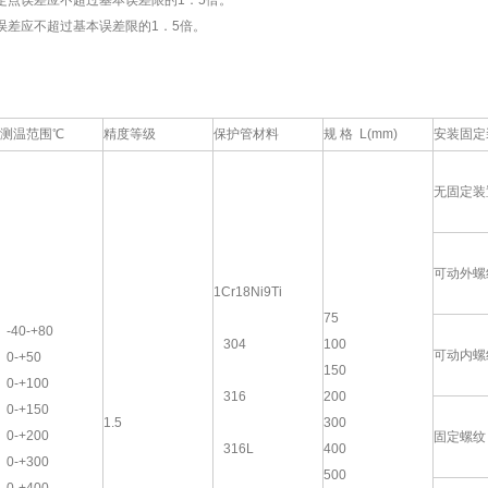
点误差应不超过基本误差限的1．5倍。
差应不超过基本误差限的1．5倍。
测温范围℃
精度等级
保护管材料
规 格 L(mm)
安装固定
无固定装
可动外螺
1Cr18Ni9Ti
75
-40-+80
304
100
可动内螺
0-+50
150
0-+100
316
200
0-+150
1.5
300
0-+200
固定螺纹
316L
400
0-+300
500