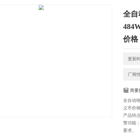
全自
484
价格
更新时间
厂商
简要
全自动电接
义市价
产品特点
警功能；
要求。