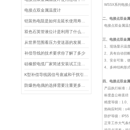
WSSX系列电接
电接点双金属温度计
二、
电接点双金
铠装热电阻是如何去延长使用寿命的
电接点双金属温
双色石英管液位计是利用了什么样的原理
三、
电接点双金
从世界范围看压力变送器的发展方向
1、现场显示温
补偿导线的技术要求你了解了多少
2、具有自动切
3、安全可靠，
硅橡胶电缆厂家简述安装试工注意事项
4、多种结构形
K型补偿导线因信号衰减和干扰引入测量误差要怎么处理
四、
电接点双金
防爆热电偶的选择需要注重更多方面的因素
产品执行标准：JB/T
标度盘公称直径： 
精度等级：1.0、1
热响应时间：≤40
防护等级：IP55
正常工作大气条件：