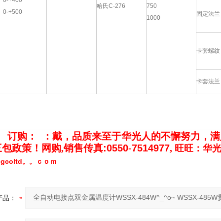
0-+400
哈氏C-276
750
0-+500
固定法兰
1000
卡套螺纹
卡套法兰
：
订购
：
：
戴
，品质来至于华光人的不懈努力，满
包政策！网购,
销售传真:0550
-
7514977
,
旺旺：华光
ngcoltd。。ｃｏｍ
产品：