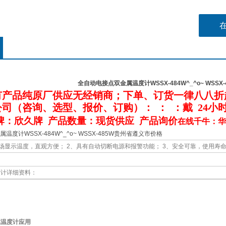
全自动电接点双金属温度计WSSX-484W^_^o~ WSS
有产品纯原厂供应无经销商；下单、订货一律
八八
折
公司
（咨询、选型、报价、订购）：
：
：
戴
24小
牌：欣久牌 产品数量：现货供应 产品询价
在线千牛：华
度计WSSX-484W^_^o~ WSSX-485W贵州省遵义市价格
场显示温度，直观方便； 2、具有自动切断电源和报警功能； 3、安全可靠，使用寿
度计详细资料：
属温度计
应用