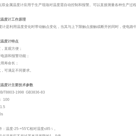
点双金属温度计应用于生产现场对温度需自动控制和报警。可以直接测量各种生产过程中的
属温度计
工作原理
度计是利用温度变化时带动触点变化，当其与上下限触点接触或断开的同时，使电路
属温度计
特点
度，直观方便；
断电源和报警功能；
使用寿命长；
式，可满足不同要求。
属温度计
主要技术参数
8803-1998 GB3836-83
100
.5
s
温度-25-+55℃相对湿度≤85﹪。