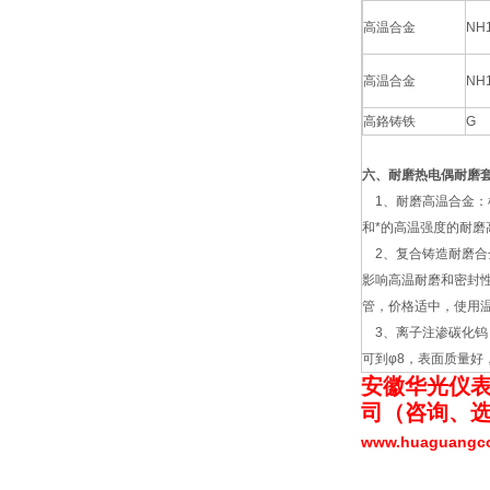
高温合金
NH
高温合金
NH
高鉻铸铁
G
六、耐磨热电偶耐磨
1、耐磨高温合金：
和*的高温强度的耐磨
2、复合铸造耐磨合
影响高温耐磨和密封
管，价格适中，使用温度
3、离子注渗碳化钨：
可到φ8，表面质量好
安徽华光仪
司（
咨询、
www.huaguang