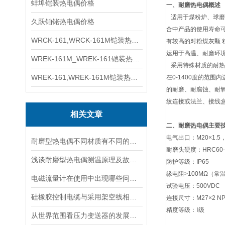
蚌埠铠装热电偶价格
一、耐磨热电偶概述
适用于煤粉炉、球磨
久跃铂铑热电偶价格
合中产品的使用寿命
WRCK-161,WRCK-161M铠装热电偶价格
有较高的对粉煤灰颗 
运用于高温、耐磨环
WREK-161M_WREK-161铠装热电偶厂家
采用特殊材质的耐热
WREK-161,WREK-161M铠装热电偶价格
在0-1400度的范
的耐磨、耐腐蚀、耐
纹连接或法兰、接线
相关文章
二、耐磨热电偶主要
电气出口：M20×1.5，
耐磨型热电偶不同材质有不同的特性
耐磨头硬度：HRC60-
浅谈耐磨型热电偶测温原理及故障分析
防护等级：IP65
缘电阻>100MΩ（常
电磁流量计在使用中出现哪些问题如何解决
试验电压：500VDC
硅橡胶控制电缆与采用架空线相比有什么优点
连接尺寸：M27×2 NPT
精度等级：Ⅰ级
从世界范围看压力变送器的发展方向