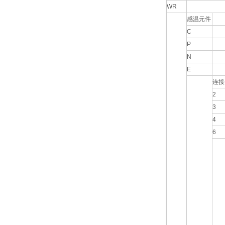
WR
感温元件
C
P
N
E
连接
2
3
4
6