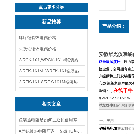
点击更多分类
新品推荐
产品介绍：
蚌埠铠装热电偶价格
久跃铂铑热电偶价格
安徽华光仪表线
WRCK-161,WRCK-161M铠装热电偶价格
双金属温度计
、压力
控企业，公司拥有
自
WREK-161M_WREK-161铠装热电偶厂家
户提供和上门安装指
WREK-161,WREK-161M铠装热电偶价格
心,欢迎新老客户前来
在线千牛：
垂询：
,
д WZPK2-531AB
相关文章
铠装热电阻
的详细资
铠装热电阻是如何去延长使用寿命的
一、应用
铠装热电阻
通常和显
A等铠装热电阻厂家，安徽HG热电阻*S