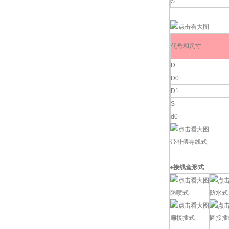
S
代号和尺寸
D
D0
D1
S
d0
带补偿导线式
●
接线盒形式
防喷式
防水式
扁接插式
圆接插