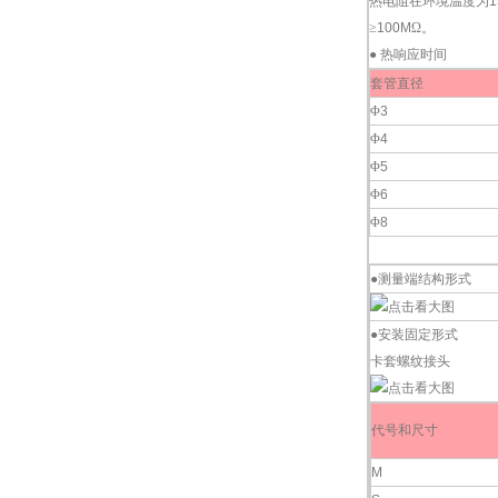
热电阻在环境温度为
1
≥
100M
Ω。
●
热响应时间
套管直径
Φ
3
Φ
4
Φ
5
Φ
6
Φ
8
●测量端结构形式
●安装固定形式
卡套螺纹接头
代号和尺寸
M