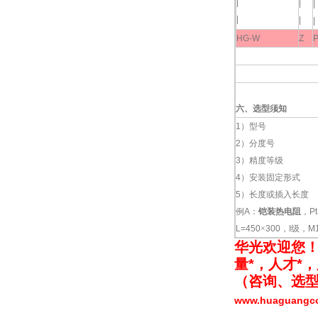
|
|
|
|
|
|
HG-W
Z
六、选型须知
1
）型号
2
）分度号
3
）精度等级
4
）安装固定形式
5
）长度或插入长度
例
A
：
铠装热电阻
，
P
L=450
×
300
，
I
级，
M
华光欢迎您
量*，人才*
（咨询、选
www.huaguang