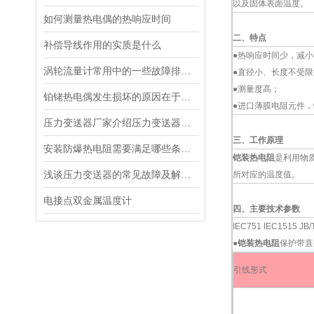
以及固体表面温度。
如何测量热电偶的热响应时间
二、特点
补偿导线作用的实质是什么
●热响应时间少，减
涡轮流量计常用中的一些故障排查与说明情况
●直径小、长度不受限
●测量度高；
铂铑热电偶发生损坏的原因在于温度的变化
●进口薄膜电阻元件
压力变送器厂家介绍压力变送器的原理
三、工作原理
安装防爆热电阻需要满足哪些条件？
铠装热电阻
是利用物
浅谈压力变送器的常见故障及解决措施
所对应的温度值。
电接点双金属温度计
四、主要技术参数
IEC751 IEC1515 JB/
●
铠装热电阻
保护带直
引线形式