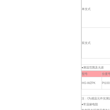
单支式
双支式
●测温范围及允差
型号
分度
HG-WZPK
Pt100
注：
t
为感温元件实测
●常温缘电阻