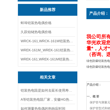
新品推荐
产品介绍：
蚌埠铠装热电偶价格
久跃铂铑热电偶价格
我公司
所
WRCK-161,WRCK-161M铠装热电偶价格
华光欢迎
量*，人才
WREK-161M_WREK-161铠装热电偶厂家
（咨询、
WREK-161,WREK-161M铠装热电偶价格
绿色防爆铠装热电阻W
绿色防爆铠装热电阻W
相关文章
产品介绍：
铠装热电阻是如何去延长使用寿命的
一、概 要
A等铠装热电阻厂家，安徽HG热电阻*S
保护管与测量元
如何测量热电偶的热响应时间
保护管型式和材