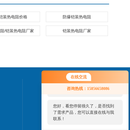
铠装热电阻价格
防爆铠装热电阻
阻/铠装热电阻厂家
铠装热电阻厂家
在线交流
您好！欢迎前来咨询，很高兴为您
联系我们
咨询热线：15856658086
服务，请问您要咨询什么问题呢？
24小时热线：
您好，看您停留很久了，是否找到
0550-7514987
了需求产品，您可以直接在线与我
联系！