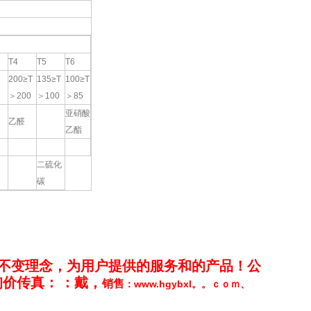
T4
T5
T6
200≥T
135≥T
100≥T
＞200
＞100
＞85
亚硝酸
乙醛
乙酯
二硫化
碳
不变理念，为用户提供的服务和的产品！公
询价传真
：
：
戴，
销售
www.hgybxl。。ｃｏｍ
：
、