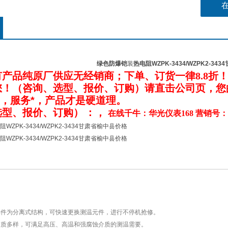
绿色防爆铠
装
热电阻WZPK-3434/WZPK2-3
有产品纯原厂供应无经销商；下单、订货一律
8.8
折
您！（咨询、选型、报价、订购）请直击公司
页
，您
*，服务*，产品才是硬道理。
选型、报价、订购）
：，
在线千牛：华光仪表168 营销号：
ZPK-3434/WZPK2-3434甘肃省榆中县价格
ZPK-3434/WZPK2-3434甘肃省榆中县价格
件为分离式结构，可快速更换测温元件，进行不停机抢修。
质多样，可满足高压、高温和强腐蚀介质的测温需要。