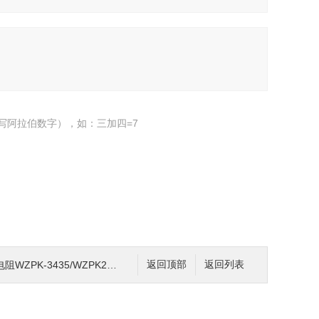
写阿拉伯数字），如：三加四=7
435/WZPK2-3435甘肃省皋兰县厂家
返回顶部
返回列表