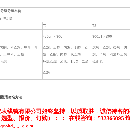
物分级分组举例
）与组别
T2
T3
450≥T＞300
300≥T＞300
丙酮、苯乙烯、甲苯、苯、
乙烷、乙醇、丙烯、丁醇、乙
戊烷、乙烷、癸烷、庚
、二甲苯、乙酸
酸、乙酯、丙醇、氯乙烯
烷、辛烷、汽油环乙烷
丙烷
环氧乙烷、乙烯、1，3丁二烯
硫化氢
乙炔
仪表线缆有限公司
始终坚持，以质取胜，诚信待客的
、选型、报价、订购）：
：
在线咨询：532366095
ngcoltd。。ｃｏｍ