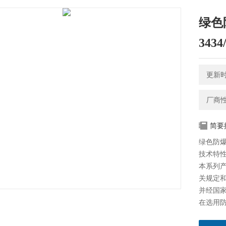
绿色
343
更新时间
厂商
简要
绿色防爆
技术特
本系列产
关规定和
并经国
在选用