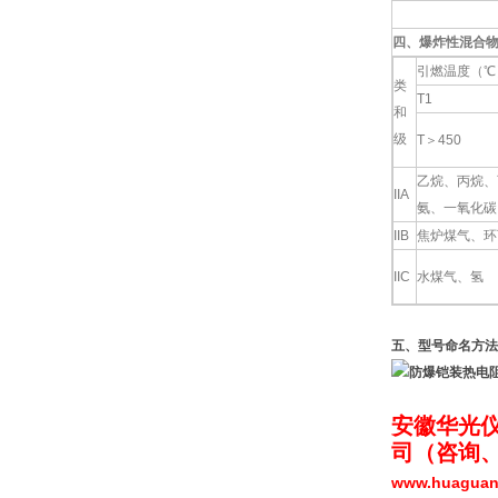
四、爆炸性混合
引燃温度（℃
类
T1
和
级
T＞450
乙烷、丙烷、
IIA
氨、一氧化碳
IIB
焦炉煤气、环
IIC
水煤气、氢
五、型号命名方法
安徽华光
司（
咨询
www.huagua