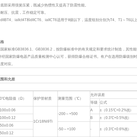
底部采用强簧压紧，既减少热惯性又提高了防震性能。
耐压、抗震，工作稳定可靠。
BT4、iaIIct4T和dIICT6、iaIICT6适用于II级以下，温度组别分别为T4、T1～
规格
标准GB3836.1、GB3836.2，按防爆标准中的有关规定和要求统计制造，其性能指标
标准，并经国家防爆电器产品质量检测中心认可，获得防爆合格证书。有户在选用防爆级别
温度对应。
范围和允差
允许误差
0℃电阻值（Ω）
保护管材质
测量范围（℃）
等级
公式
100±0.06
A
±（0.15℃+0.2%|t|）
-200～+500
100±0.12
B
±（0.3℃+0.5%|t|）
1Cr18Ni9Ti
50±0.06
-50～+100
-
±（0.3℃+0.6%|t|）
50±0.12