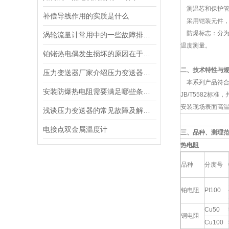
测温芯和保护管
补偿导线作用的实质是什么
采用铠装元件，
防爆标志：分为dII
涡轮流量计常用中的一些故障排查与说明情况
温度测量。
铂铑热电偶发生损坏的原因在于温度的变化
二、技术特性与
压力变送器厂家介绍压力变送器的原理
本系列产品符合国家
安装防爆热电阻需要满足哪些条件？
JB/T5582
安装现场表面高
浅谈压力变送器的常见故障及解决措施
电接点双金属温度计
三、品种、测理
热电阻
品种
分度号
铂电阻
Pt100
Cu50
铜电阻
Cu100