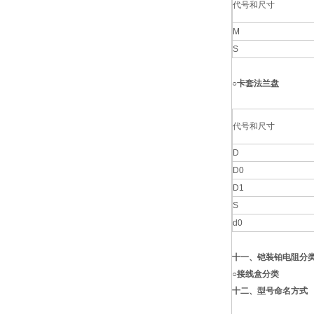
代号和尺寸
M
S
○卡套法兰盘
代号和尺寸
D
D0
D1
S
d0
十一、铠装铂电阻分
○接线盒分类
十二、型号命名方式