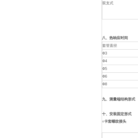
双支式
八、热响应时间
套管直径
Ф3
Ф4
Ф5
Ф6
Ф8
九、测量端结构形式
十、安装固定形式
○卡套螺纹接头