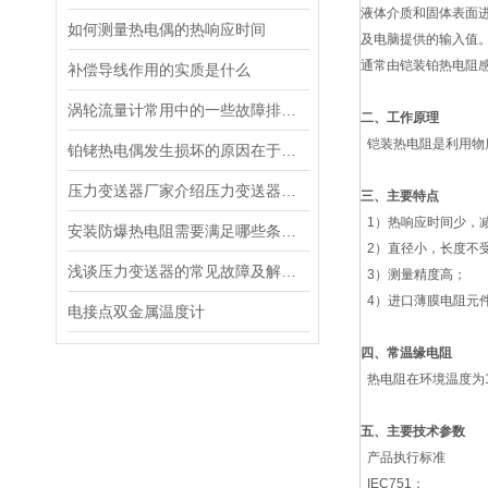
液体介质和固体表面
如何测量热电偶的热响应时间
及电脑提供的输入值
通常由铠装铂热电阻
补偿导线作用的实质是什么
涡轮流量计常用中的一些故障排查与说明情况
二、工作原理
铠装热电阻是利用物
铂铑热电偶发生损坏的原因在于温度的变化
压力变送器厂家介绍压力变送器的原理
三、主要特点
1）热响应时间少，
安装防爆热电阻需要满足哪些条件？
2）直径小，长度不
浅谈压力变送器的常见故障及解决措施
3）测量精度高；
4）进口薄膜电阻元
电接点双金属温度计
四、常温缘电阻
热电阻在环境温度为15
五、主要技术参数
产品执行标准
IEC751；