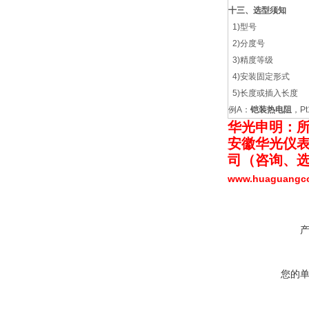
十三、选型须知
1)型号
2)分度号
3)精度等级
4)安装固定形式
5)长度或插入长度
例A：
铠装热电阻
，P
华光申明：
安徽华光仪
司（
咨询、
www.huaguang
您的