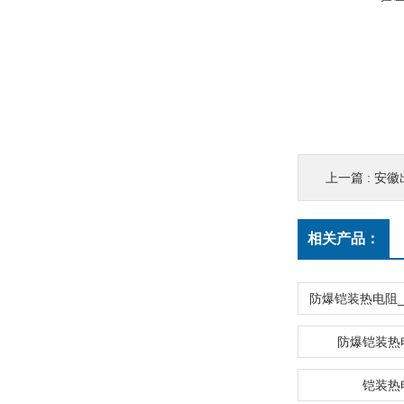
上一篇 :
安徽出ち
相关产品：
防爆铠装热
铠装热