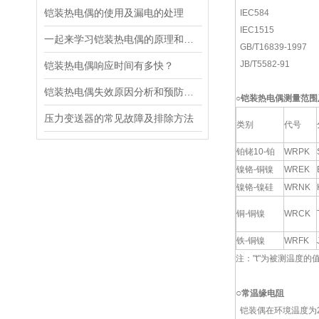
铠装热电偶的使用及漏电的处理
IEC584
IEC1515
一起来学习铠装热电偶的原理和使用按照注意事项
GB/T16839-1997
JB/T5582-91
铠装热电偶响应时间有多快？
铠装热电偶失效原因分析和预防措施
○铠装热电偶测量范围
压力变送器的常见故障及排除方法
类别
代号
铂铑10-铂
WRPK
镍铬-铜镍
WREK
镍铬-镍硅
WRNK
铜-铜镍
WRCK
铁-铜镍
WRFK
注："t"为被测温度的
○
常温缘电阻
铠装偶在环境温度为20