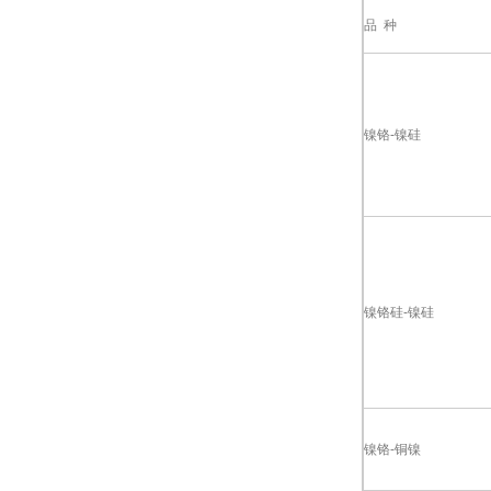
品 种
镍铬-镍硅
镍铬硅-镍硅
镍铬-铜镍