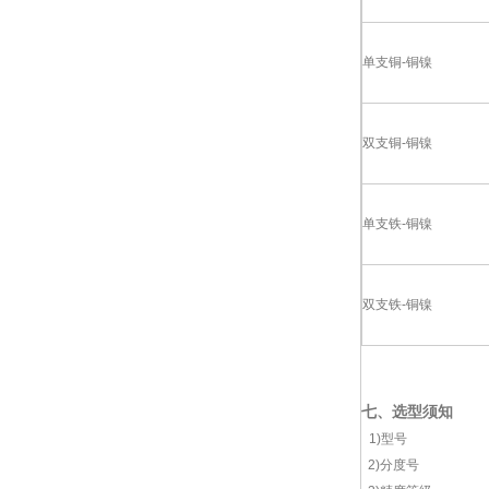
单支铜-铜镍
双支铜-铜镍
单支铁-铜镍
双支铁-铜镍
七、选型须知
1)型号
2)分度号