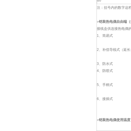
d0
注：括号内的数字这
○
铠装热电偶
自由端（
接线盒供连接热电偶
1、简易式
2、补偿导线式（延长
3、防水式
4、防喷式
5、手柄式
6、接插式
○
铠装热电偶使用温度