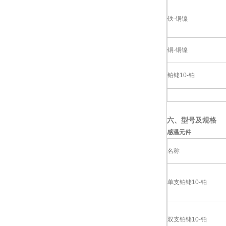
铁-铜镍
铜-铜镍
铂铑10-铂
六、型号及规格
感温元件
名称
单支铂铑10-铂
双支铂铑10-铂