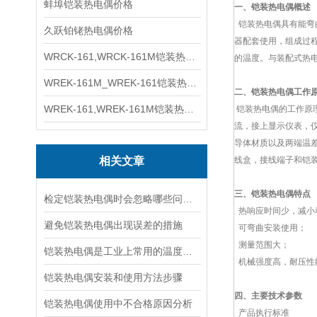
蚌埠铠装热电偶价格
一
、铠装热电偶
概述
铠装热电偶具有能弯
久跃铂铑热电偶价格
器配套使用，组成过程
WRCK-161,WRCK-161M铠装热电偶价格
的温度。与装配式热
WREK-161M_WREK-161铠装热电偶厂家
二、铠装热电偶
工作
WREK-161,WREK-161M铠装热电偶价格
铠装热电偶的工作原
流，接上显示仪表，
导体材质以及两端温差
相关文章
线盒，接线端子和铠
三、铠装热电偶特点
检定铠装热电偶时会忽略哪些问题？
热响应时间少，减小
避免铠装热电偶出现误差的措施
可弯曲安装使用；
测量范围大；
铠装热电偶是工业上常用的温度检测元件之一
机械强度高，耐压性
铠装热电偶安装和使用方法步骤
四、主要技术参数
铠装热电偶使用中不合格原因分析
产品执行标准