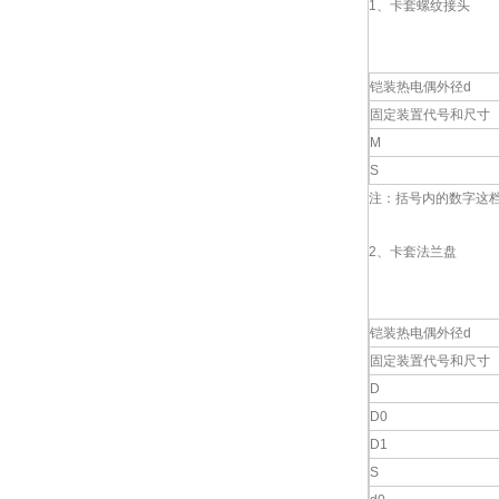
1、卡套螺纹接头
铠装热电偶外径d
固定装置代号和尺寸
M
S
注：括号内的数字这
2、卡套法兰盘
铠装热电偶外径d
固定装置代号和尺寸
D
D0
D1
S