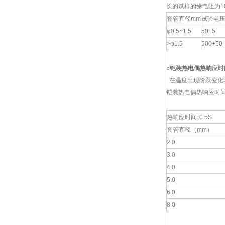
长的试样的缘电阻为1
套管直径mm
试验电压
φ0.5~1.5
50±5
>φ1.5
500+50
○
铠装热电偶热响应时
在温度出现阶跃变化时
铠装热电偶热响应时
热响应时间τ0.5S
套管直径（mm）
2.0
3.0
4.0
5.0
6.0
8.0