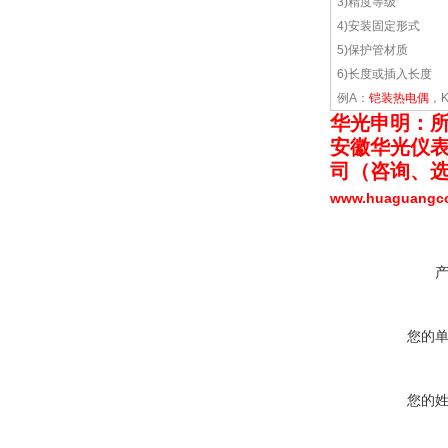
3)精度等级
4)安装固定形式
5)保护管材质
6)长度或插入长度
例A：
铠装热电偶
，K
华光申明：
安徽华光仪
司（
咨询、
www.huaguang
您的
您的