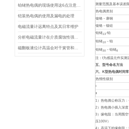
测量范围及基本误差
铂铑热电偶的现场使用这6点注意事项你得了解
热电偶类别
铠装热电偶的使用及漏电的处理
镍铬－康铜
镍铬－镍硅
电磁流量计远离特点及其日常维护
铂铑
-铂
13
分析电磁流量计在介质腐蚀性强的应用中常见问题都有哪些？
铂铑
－铂
10
磁翻板液位计高温会对干簧管和远传变送器的产生不利影响
铂铑
－铂铑
30
6
注：t为感温元件实测
五、型号命名方法
六、K型热电偶时间
热惰性级别
Ⅰ
Ⅱ
1）热电偶公称压力
2）热电偶小插入深度
3）缘电阻：当周围空气
压100V）
4）高温下的缘电阻