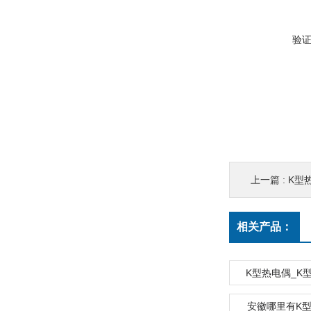
验
上一篇 :
K型
相关产品：
K型热电偶_K
安徽哪里有K