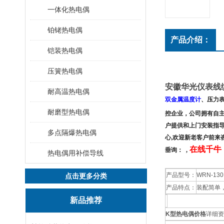
一体化热电偶
铂铑热电偶
产品介绍：
铠装热电偶
压簧热电偶
安徽华光仪表线
耐高温热电偶
双金属温度计
、压力
耐磨型热电偶
控企业，公司拥有
自
户提供和上门安装指
多点隔爆热电偶
心,欢迎新老客户前来
在线千牛：
垂询：
,
热电偶用补偿导线
产品型号：
WRN-13
点击更多分类
产品特点：
装配简单
新品推荐
K型热电偶价格
详细资