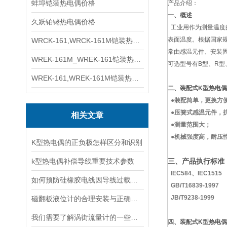
蚌埠铠装热电偶价格
产品介绍：
一、
概述
久跃铂铑热电偶价格
工业用
作为测量温度
表面温度。根据国家规
WRCK-161,WRCK-161M铠装热电偶价格
常由感温元件、安装
WREK-161M_WREK-161铠装热电偶厂家
可选型号有B型、R型
WREK-161,WREK-161M铠装热电偶价格
二、装配式K型热电
●装配简单，更换方
●压簧式感温元件，
相关文章
●测量范围大；
●机械强度高，耐压
K型热电偶的正负极怎样区分和识别
k型热电偶补偿导线重要技术参数
三、
产品执行标准
IEC584、IEC1515
如何预防硅橡胶电线因导线过载而起火
GB/T16839-1997
JB/T9238-1999
磁翻板液位计的合理安装与正确的维护保养
我们需要了解涡街流量计的一些注意事项
四、装配式K型热电