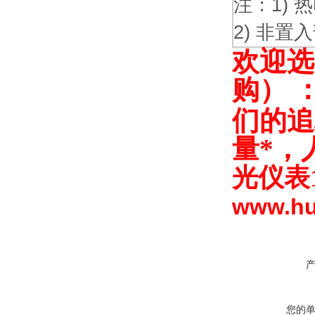
注：1) 
2) 非置
欢迎选
购） 
们的追
量*，
光仪表
www.h
您的