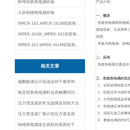
蚌埠铠装热电偶价格
产品介绍：
久跃铂铑热电偶价格
一、概述
热套热电偶或热电阻
WRCK-161,WRCK-161M铠装热电偶价格
测温误差，又采用带
WREK-161M_WREK-161铠装热电偶厂家
深度。
热套式热电偶、热电
WREK-161,WREK-161M铠装热电偶价格
二、应用
热套热电偶主要适合
相关文章
三、热套热电偶的优
磁翻板液位计高温会对干簧管和远传变送器的产生不利影响
1、全部采用铠装元
检定铠装热电偶时会忽略哪些问题？
2、铠装元件与保护
3、大空腔接线盒和
压力变送器的常见故障及排除方法
4、热电偶主体和保
5、深盲孔加工的整
压力变送器厂家介绍压力变送器在使用中遇到的问题
6、整体拉伸的65
铂铑热电偶发生损坏的原因在于温度的变化