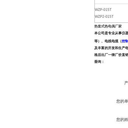
WZP-015T
WZP2-015T
热套式热电偶厂家
本公司是专业从事仪
等）、电线电缆（
控
及
丰富的开发和生产
格后出厂一律厂价直
垂询：
您的
您的