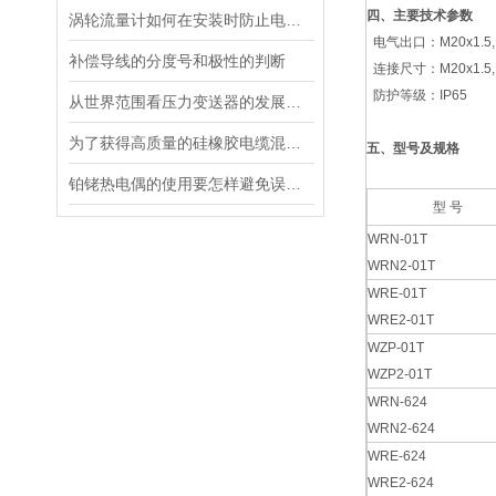
四、
主要技术参数
涡轮流量计如何在安装时防止电器干扰
电气出口：M20x1.5,N
补偿导线的分度号和极性的判断
连接尺寸：M20x1.5,N
防护等级：IP65
从世界范围看压力变送器的发展方向
为了获得高质量的硅橡胶电缆混炼时须遵循以下步骤
五、型号及规格
铂铑热电偶的使用要怎样避免误差的出现
型 号
WRN-01T
WRN2-01T
WRE-01T
WRE2-01T
WZP-01T
WZP2-01T
WRN-624
WRN2-624
WRE-624
WRE2-624