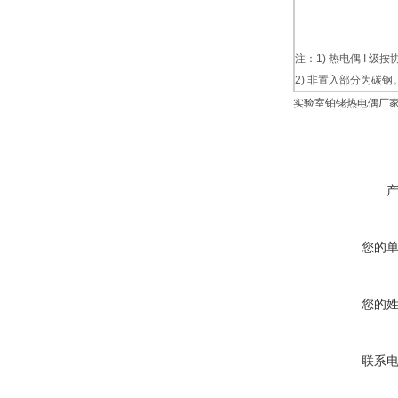
注：1) 热电偶 I 级
2) 非置入部分为碳钢
实验室铂铑热电偶厂
您的
您的
联系