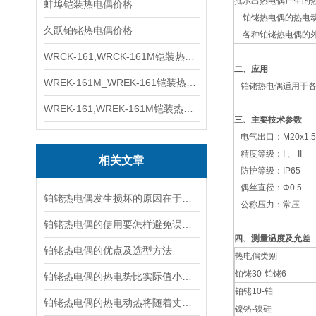
批示出热电偶产生的
蚌埠铠装热电偶价格
铂铑热电偶的热电动
久跃铂铑热电偶价格
各种铂铑热电偶的外
WRCK-161,WRCK-161M铠装热电偶价格
二、应用
WREK-161M_WREK-161铠装热电偶厂家
铂铑热电偶适用于各
WREK-161,WREK-161M铠装热电偶价格
三、主要技术参数
电气出口：M20x1.5,
精度等级：I 、 II
相关文章
防护等级：IP65
偶丝直径：Φ0.5
铂铑热电偶发生损坏的原因在于温度的变化
公称压力：常压
铂铑热电偶的使用要怎样避免误差的出现
四、测量温度及允差
铂铑热电偶的优点及选型方法
热电偶类别
铂铑30-铂铑6
铂铑热电偶的热电势比实际值小该如何处理？
铂铑10-铂
铂铑热电偶的热电动热将随着丈量端温度升高而增长
镍铬-镍硅