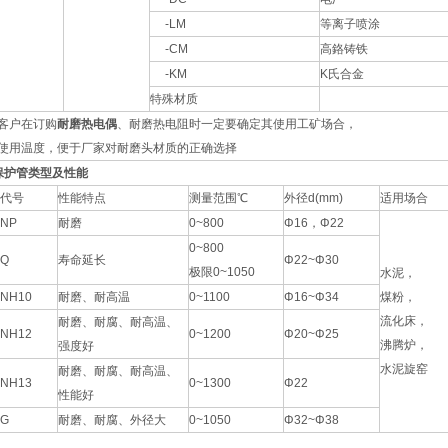
-LM
等离子喷涂
-CM
高鉻铸铁
-KM
K氏合金
特殊材质
客户在订购
耐磨热电偶
、耐磨热电阻时一定要确定其使用工矿场合，
使用温度，便于厂家对耐磨头材质的正确选择
保护管类型及性能
代号
性能特点
测量范围℃
外径d(mm)
适用场合
NP
耐磨
0~800
Φ16，Φ22
0~800
Q
寿命延长
Φ22~Φ30
极限0~1050
水泥，
NH10
耐磨、耐高温
0~1100
Φ16~Φ34
煤粉，
流化床，
耐磨、耐腐、耐高温、
NH12
0~1200
Φ20~Φ25
沸腾炉，
强度好
水泥旋窑
耐磨、耐腐、耐高温、
NH13
0~1300
Φ22
性能好
G
耐磨、耐腐、外径大
0~1050
Φ32~Φ38