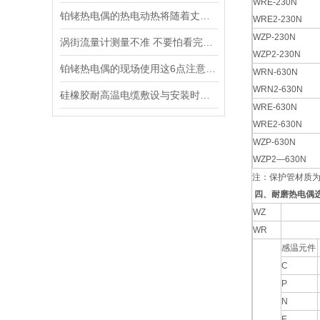
WRE-230N
铂铑热电偶的热电动热将随着丈量端温度升高而增长
WRE2-230N
WZP-230N
涡街流量计测量不准 不要怕看完这就会处理
WZP2-230N
铂铑热电偶的现场使用这6点注意事项你得了解
WRN-630N
WRN2-630N
硅橡胶耐高温电缆敷设与安装时注意事项
WRE-630N
WRE2-630N
WZP-630N
WZP2—630N
注：保护管材质为1
四、耐磨热电偶
WZ
WR
感温元件
C
P
N
E