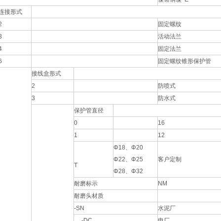
连接形式
2
固定螺纹
3
活动法兰
4
固定法兰
6
固定螺纹锥形保护管
接线盒形式
2
防喷式
3
防水式
保护管直径
0
16
1
12
Φ18、Φ20
Φ22、Φ25
客户定制
T
Φ28、Φ32
耐磨标示
NM
耐磨头材质
-SN
水泥厂
-DC
电厂