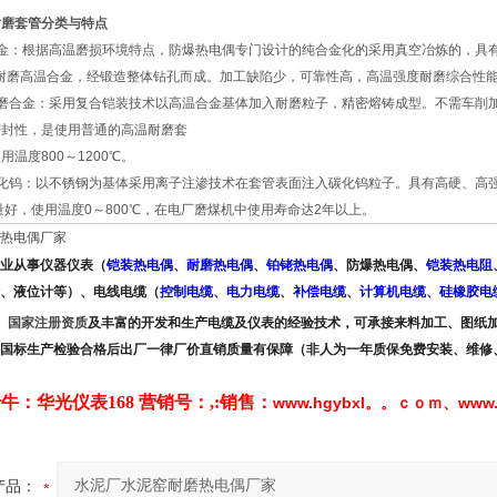
耐磨套管分类与特点
金：根据高温磨损环境特点，防爆热电偶专门设计的纯合金化的采用真空冶炼的，具
耐磨高温合金，经锻造整体钻孔而成。加工缺陷少，可靠性高，高温强度耐磨综合性能好
磨合金：采用复合铠装技术以高温合金基体加入耐磨粒子，精密熔铸成型。不需车削
密封性，是使用普通的高温耐磨套
温度800～1200℃。
钨：以不锈钢为基体采用离子注渗技术在套管表面注入碳化钨粒子。具有高硬、高强、高
量好，使用温度0～800℃，在电厂磨煤机中使用寿命达2年以上。
热电偶厂家
业从事仪器仪表（
铠装热电偶
、
耐磨热电偶
、
铂铑热电偶
、防爆热电偶、
铠装热电阻
、液位计
等）、电线电缆（
控制电缆
、
电力电缆
、
补偿电
缆
、
计算机电缆
、
硅橡胶电
）
国家注册资质
及
丰富的开发和生产电缆及仪表的经验技术，可承接来料加工、图纸加
国标生产检验合格后出厂一律厂价直销质量有保障（非人为一年质保免费安装、维修
牛：华光仪表168 营销号：
,:
销售：
www.hgybxl。。ｃｏｍ
www
、
产品：