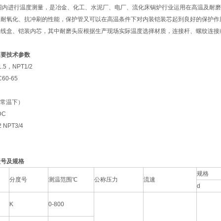
的范围内进行温度测量，是冶金、化工、水泥厂、电厂、流化床锅炉行业运用在高温及耐
、耐氧化、抗冲刷的性能，保护管又可以在高温条件下对内装铠装芯起到良好的保护作
接线盒、铠装内芯，其中耐磨头应根据生产现场实际温度选择材质，连接杆、螺纹连接
主要技术参数
5，NPT1/2
0-65
（常温下）
DC
NPT3/4
型号及规格
规格
分度号
测温范围℃
公称压力
流速
d
K
0-800