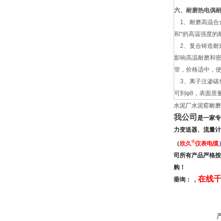
六、耐磨热电偶
1、耐磨高温合
和*的高温强度的
2、复合铸造耐
影响高温耐磨和
管，价格适中，使用
3、离子注渗碳化
可到φ8，表面质
水泥厂水泥窑耐磨
我公司
是
一家
专
力变送器、流量计
®
（
欣久
仪表电缆
司所有产品严格按
购！
在线千
垂询：
,