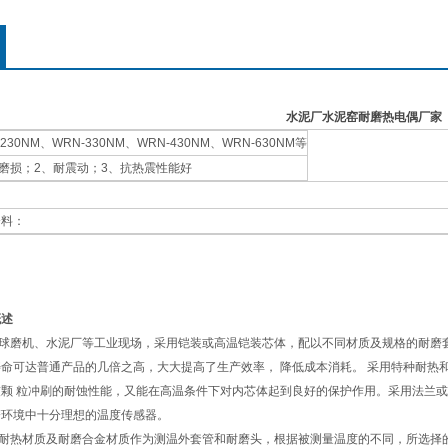
水泥厂水泥窑耐磨热电偶厂家
-230NM、WRN-330NM、WRN-430NM、WRN-630NM等
耐磨损；2、耐震动；3、抗热震性能好
资料：
概述
球磨机、水泥厂等工业现场，采用铠装或高温铠装芯体，配以不同材质及规格的耐磨套
命可达普通产品的几倍之高，大大提高了生产效率， 降低成本消耗。 采用特种耐热
颗 粒冲刷的耐蚀性能，又能在高温条件下对内芯体起到良好的保护作用。采用法兰或螺
磨环境中十分理想的温度传感器。
耐热材质及耐磨合金材质作为测温外套管和耐磨头，根据被测量温度的不同，所选择