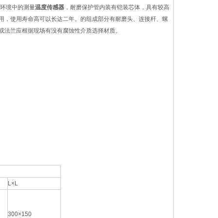
磨环境中的测量
温度传感器
，耐磨保护管内装有铠装芯体，具有较高
用，使用寿命高可以长达二年。的组成部分有耐磨头、连接杆、螺
或法兰应根据现场有没有腐蚀性介质选择材质。
L×L
300×150