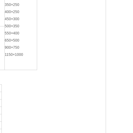
350×250
400×250
450×300
500×350
550×400
650×500
900×750
1150×1000