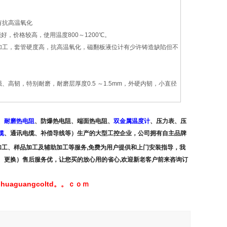
有抗高温氧化
，价格较高，使用温度800～1200℃。
加工，套管硬度高，抗高温氧化，磁翻板液位计有少许铸造缺陷但不
韧，特别耐磨，耐磨层厚度0.5 ～1.5mm，外硬内韧，小直径
、
耐磨热电阻
、
防爆热电阻、端面热电阻、
双金属温度计
、压力表、压
缆
、通讯电缆、补偿导线
等）生产的大型工控企业，公司拥有
自主品牌
工、样品加工及辅助加工等服务,免费为用户提供和上门安装指导，我
、更换）售后服务优，让您买的放心用的省心,欢迎新老客户前来咨询订
.huaguangcoltd。。ｃｏｍ