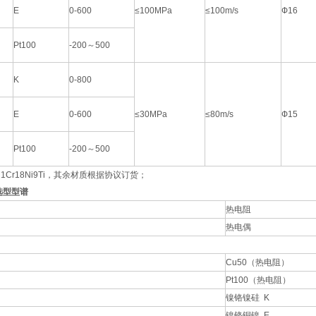
E
0-600
≤100MPa
≤100m/s
Ф16
Pt100
-200～500
K
0-800
E
0-600
≤30MPa
≤80m/s
Ф15
Pt100
-200～500
Cr18Ni9Ti，其余材质根据协议订货；
选型型谱
热电阻
热电偶
Cu50（热电阻）
Pt100（热电阻）
镍铬镍硅 K
镍铬铜镍 E