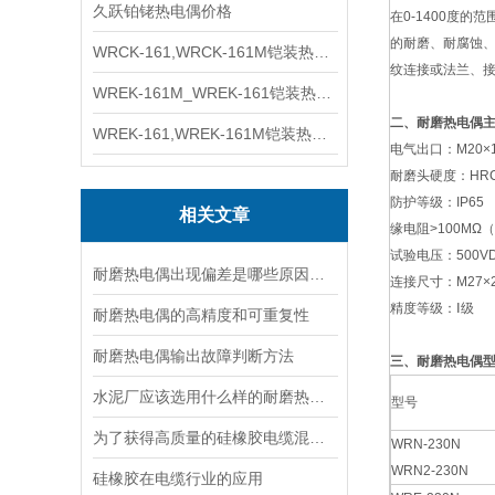
久跃铂铑热电偶价格
在0-1400度
的耐磨、耐腐蚀
WRCK-161,WRCK-161M铠装热电偶价格
纹连接或法兰、
WREK-161M_WREK-161铠装热电偶厂家
二、耐磨热电偶
WREK-161,WREK-161M铠装热电偶价格
电气出口：M20×1.
耐磨头硬度：HRC6
防护等级：IP65
相关文章
缘电阻>100MΩ
试验电压：500V
耐磨热电偶出现偏差是哪些原因导致的？
连接尺寸：M27×2 
精度等级：Ⅰ级
耐磨热电偶的高精度和可重复性
耐磨热电偶输出故障判断方法
三、耐磨热电偶
水泥厂应该选用什么样的耐磨热电偶
型号
为了获得高质量的硅橡胶电缆混炼时须遵循以下步骤
WRN-230N
WRN2-230N
硅橡胶在电缆行业的应用