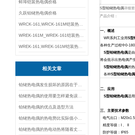
蚌埠铠装热电偶价格
S型铂铑热电偶
详细资
久跃铂铑热电偶价格
产品介绍：
WRCK-161,WRCK-161M铠装热电偶价格
一、概述
WREK-161M_WREK-161铠装热电偶厂家
WR系列工业用
S型
各种生产过程中0-1
WREK-161,WREK-161M铠装热电偶价格
S型铂铑热电偶
是由
将会批示出热电偶产
S型铂铑热电偶
的热
相关文章
各种
S型铂铑热电偶
铂铑热电偶发生损坏的原因在于温度的变化
二、应用
铂铑热电偶的使用要怎样避免误差的出现
S型铂铑热电偶
适用
铂铑热电偶的优点及选型方法
三、主要技术参数
铂铑热电偶的热电势比实际值小该如何处理？
电气出口：M20x1.5,
精度等级：I 、 II
铂铑热电偶的热电动热将随着丈量端温度升高而增长
防护等级：IP65