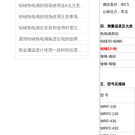
偶丝直径：Φ0.5
铂铑热电偶的现场使用这6点注意事项你得了解
公称压力：常压
铂铑热电偶的现场使用注意事项及安装要求
四、测量温度及允差
铂铑热电偶在安装和使用时需注意什么？
热电偶类别
通用铂铑热电偶输进出现的故障怎样判断
铂铑30-铂铑6
铂铑10-铂
双金属温度计使用一段时间后需要进行定期校准
镍铬-镍硅
镍铬-铜镍
五、型号及规格
型 号
WRP-130
WRP2-130
WRP-430
WRP2-430