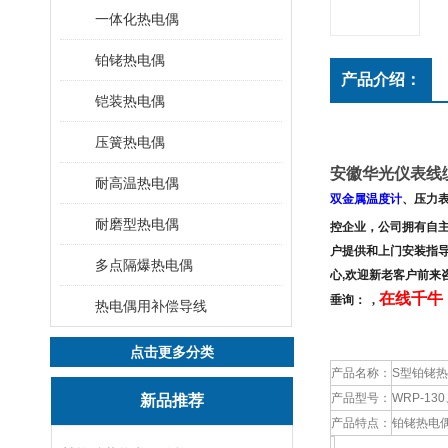
一体化热电偶
铂铑热电偶
产品介绍：
铠装热电偶
压簧热电偶
安徽华光仪表线
耐高温热电偶
双金属温度计
、压力
耐磨型热电偶
控企业，公司拥有
自
户提供和上门安装指
多点隔爆热电偶
心,欢迎新老客户前来
在线千牛：
垂询：
,
热电偶用补偿导线
点击更多分类
产品名称：
S型铂铑
产品型号：
WRP-13
新品推荐
产品特点：
铂铑热电