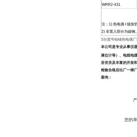
WRR2-431
注：1) 热电偶 I 级
2) 非置入部分为碳钢
S分度号铂铑热电偶厂
本公司是专业从事仪
液位计
等）、电线电
册资质
及
丰富的开发
检验合格后出厂一律
垂询：
您的