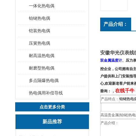
一体化热电偶
铂铑热电偶
产品介绍：
铠装热电偶
压簧热电偶
安徽华光仪表线
耐高温热电偶
双金属温度计
、压力
耐磨型热电偶
控企业，公司拥有
自
户提供和上门安装指
多点隔爆热电偶
心,欢迎新老客户前来
在线千牛：
垂询：
,
热电偶用补偿导线
产品特点：
铂铑热电
点击更多分类
高温贵金属(铂铑)热
新品推荐
产品介绍：