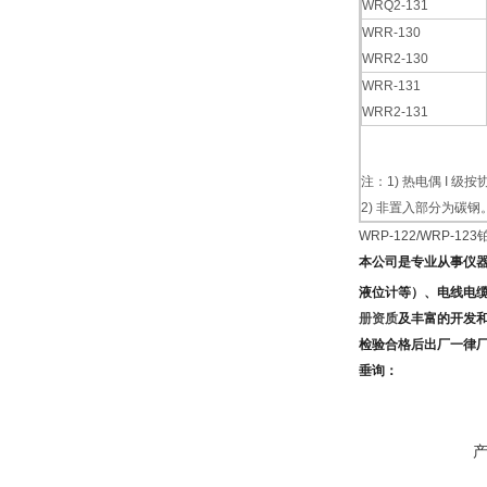
WRQ2-131
WRR-130
WRR2-130
WRR-131
WRR2-131
注：1) 热电偶 I 级
2) 非置入部分为碳钢
WRP-122/WRP-1
本公司是专业从事仪
液位计
等）、电线电
册资质
及
丰富的开发
检验合格后出厂一律
垂询：