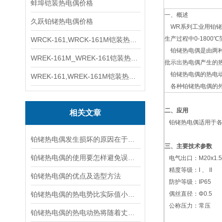
蚌埠铠装热电偶价格
一、概述
久跃铂铑热电偶价格
WR系列工业用铂铑
生产过程中0-180
WRCK-161,WRCK-161M铠装热电偶价格
铂铑热电偶是由两种
WREK-161M_WREK-161铠装热电偶厂家
批示出热电偶产生的
铂铑热电偶的热电动
WREK-161,WREK-161M铠装热电偶价格
各种铂铑热电偶的外
二、应用
相关文章
铂铑热电偶适用于各
铂铑热电偶发生损坏的原因在于温度的变化
三、主要技术参数
铂铑热电偶的使用要怎样避免误差的出现
电气出口：M20x1.5,
精度等级：I 、 II
铂铑热电偶的优点及选型方法
防护等级：IP65
铂铑热电偶的热电势比实际值小该如何处理？
偶丝直径：Φ0.5
公称压力：常压
铂铑热电偶的热电动热将随着丈量端温度升高而增长