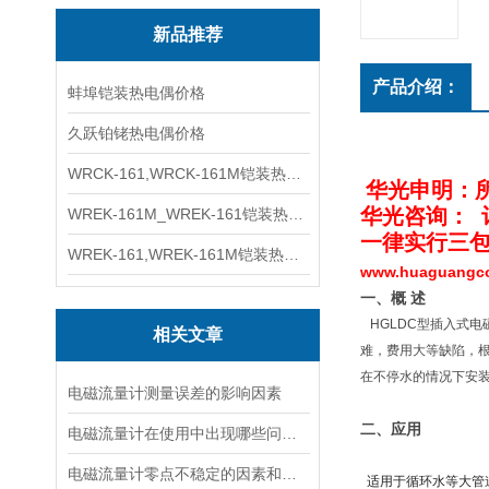
新品推荐
产品介绍：
蚌埠铠装热电偶价格
久跃铂铑热电偶价格
WRCK-161,WRCK-161M铠装热电偶价格
华光申明：
华光咨询
：
WREK-161M_WREK-161铠装热电偶厂家
一律实行三包
WREK-161,WREK-161M铠装热电偶价格
www.huaguang
一、概 述
HGLDC型插入式
相关文章
难，费用大等缺陷，
在不停水的情况下安
电磁流量计测量误差的影响因素
二、应用
电磁流量计在使用中出现哪些问题如何解决
电磁流量计零点不稳定的因素和解决方案
适用于循环水等大管