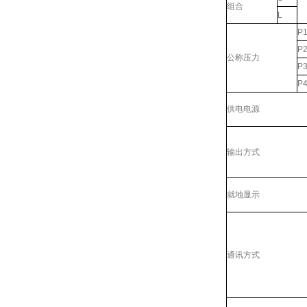
组合
L
P
P
公称压力
P
P
供电电源
输出方式
就地显示
通讯方式