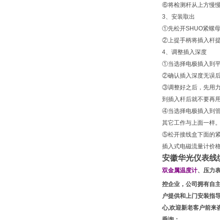
⑥将检测杆从上方慢慢
3、安装取出
①先松开SHUO紧螺
②上提手柄将插入杆提
4、调整插入深度
①当选择电极插入到平
②确认插入深度无误
③调整好之后，先用
到插入杆后就不要再
④当选择电极插入到管
其它工作与上面一样
⑤松开接线盒下面的
插入式电磁流量计价
安徽华光仪表线
双金属温度计
、压力
控企业，公司拥有自
户提供和上门安装指
心,欢迎新老客户前来
垂询：