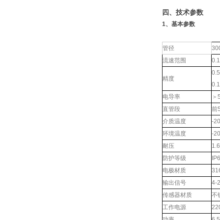
四、技术参数
1、基本参数
管径
30
流速范围
0.
0.
精度
0.
电导率
＞5
直管段
前
介质温度
-2
环境温度
-2
耐压
1.
防护等级
IP
电极材质
3
输出信号
4
传感器材质
不
工作电源
2
功率
6.