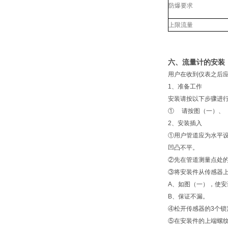
防爆要求
上限流量
六、流量计的安装
用户在收到仪表之后
1、准备工作
安装请按以下步骤进
① 请按图（一）、
2、安装插入
①用户管道应为水平设
凹凸不平。
②先在管道测量点处的
③将安装件从传感器
A、如图（一），使
B、保证不漏。
④松开传感器的3个
⑤在安装件的上端螺