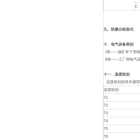
C
九、
防爆分组形式
十、电气设备类别
Ⅰ类——煤矿井下用
Ⅱ类——工厂用电气
十一、温度组别
温度组别按其外露部
温度组别
T1
T2
T3
T4
T5
T6