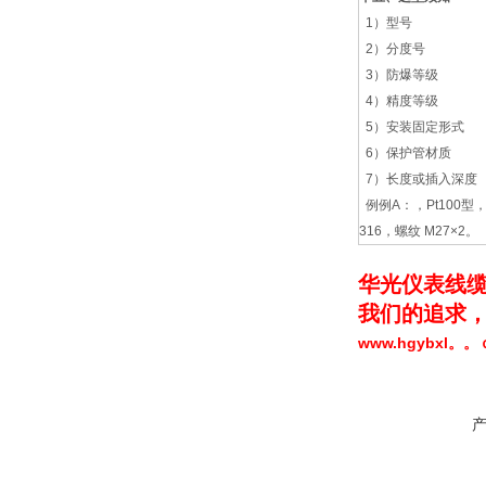
1）型号
2）分度号
3）防爆等级
4）精度等级
5）安装固定形式
6）保护管材质
7）长度或插入深度
例例A：，Pt100型，固
316，螺纹 M27×2。
华光仪表线缆
我们的追求，
www.hgybxl。