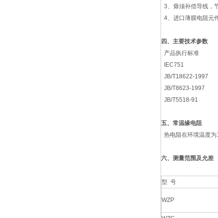
3、毋须补偿导线，
4、进口薄膜电阻元
四、主要技术参数
产品执行标准
IEC751
JB/T18622-1997
JB/T8623-1997
JB/T5518-91
五、常温缘电阻
热电阻在环境温度为15
六、测量范围及允差
型 号
WZP