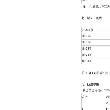
WZC
注：t为感温元件实
七、
取证一览表
防爆级别
dIIB T4
dIIB T4
dII CT5
dII CT5
iaIICT6
注：NEPSI防爆 认
八、防爆等级
防爆等级按其使用于爆
类别
级
A
II
B