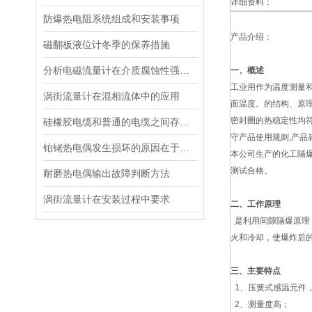
详细资料：
防爆热电阻系统组成和安装事项
产品介绍：
磁翻板液位计冬季的保养措施
分析电磁流量计在介质腐蚀性强的应用中常见问题都有哪些？
一、
概述
工业用作为温度测量
涡街流量计在混相流体中的应用
面温度。的结构、原
密封圈的热稳定性均符
硅橡胶电缆和普通的电缆之间存在什么区别
守产品使用规则,产品
铂铑热电偶发生损坏的原因在于温度的变化
本公司生产的化工隔爆
测试合格。
耐磨热电偶输出故障判断方法
涡街流量计在安装过程中要求
二、工作原理
是利用间隙隔爆原理
火和冷却，使爆炸后
三、主要特点
1、压簧式感温元件
2、测量度高；