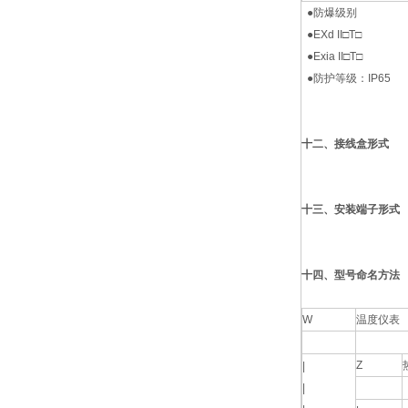
●防爆级别
●EXd II□T□
●Exia II□T□
●防护等级：IP65
十二、
接线盒形式
十三、安装端子形式
十四、
型号命名方法
W
温度仪表
Z
|
|