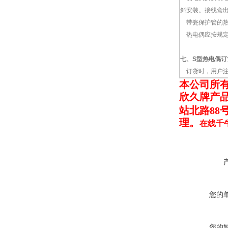
斜安装。接线盒
带瓷保护管的热
热电偶应按规定
七、S型热电偶订
订货时，用户注：(
本公司
所
欣久牌产
站北路88
理。
在线千
您的
您的