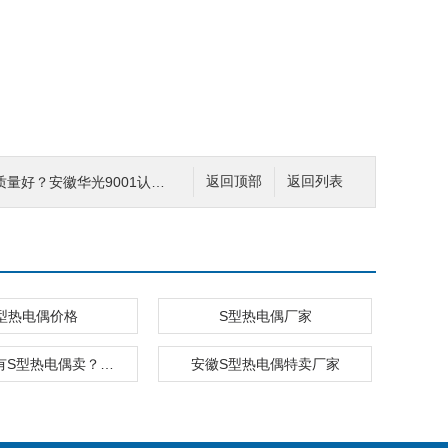
好？安徽华光9001认证企业
返回顶部
返回列表
型热电偶价格
S型热电偶厂家
安徽哪家有S型热电偶卖？要质量好一点的
安徽S型热电偶特卖厂家