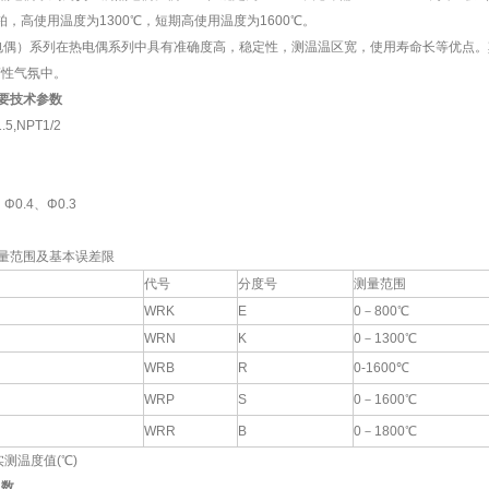
铂，高使用温度为1300℃，短期高使用温度为1600℃。
偶）系列在热电偶系列中具有准确度高，稳定性，测温温区宽，使用寿命长等优点。
惰性气氛中。
要技术参数
5,NPT1/2
Φ0.4、Φ0.3
量范围及基本误差限
代号
分度号
测量范围
WRK
E
0－800℃
WRN
K
0－1300℃
WRB
R
0-1600℃
WRP
S
0－1600℃
WRR
B
0－1800℃
测温度值(℃)
常数