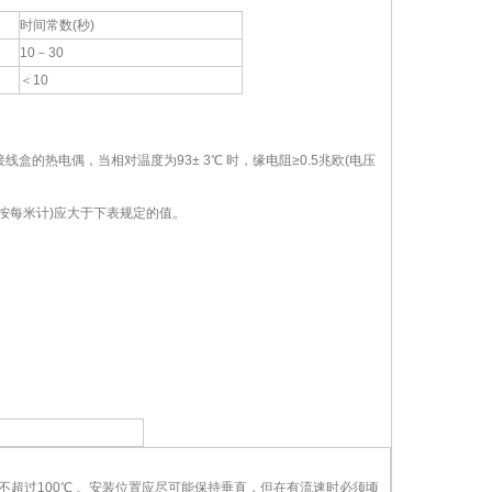
时间常数(秒)
10－30
＜10
盒的热电偶，当相对温度为93± 3℃ 时，缘电阻≥0.5兆欧(电压
按每米计)应大于下表规定的值。
超过100℃ 。安装位置应尽可能保持垂直，但在有流速时必须顷