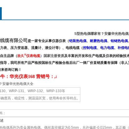
S型热电偶哪家有？安徽华光热电偶
线缆有限公司
是
一家
专业从事仪器仪表（
铠装热电偶
、
耐磨热电偶
、
铂铑热电偶
力表、压力变送器、流量计、液位计
等）、电线电缆（
控制电缆
、
电力电缆
、
补偿电
®
自主品牌
（
欣久
仪表电缆
）
国家注册资质
及
丰富的开发和生产电缆及仪表的经验技术
指导，我司所有产品严格按国标生产检验合格后出厂一律厂价直销质量有保障（非人
前来咨询订购！
牛：华光仪表168 营销号：
,:
？安徽华光热电偶大全
130、WRP-131、WRP-132、WRP-133等
准确度高，稳定性，测温温区宽，使用寿命长等特点。
料：
述
偶系列为贵金属热电偶。偶丝直径规定为0.5mm，允许偏差-0.015mm，其正极