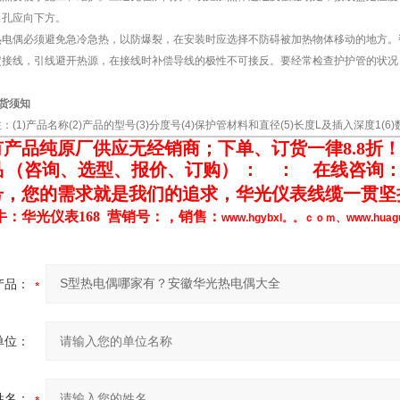
出孔应向下方。
电偶必须避免急冷急热，以防爆裂，在安装时应选择不防碍被加热物体移动的地方。
接线，引线避开热源，在接线时补偿导线的极性不可接反。要经常检查护护管的状况
货须知
1)产品名称(2)产品的型号(3)分度号(4)保护管材料和直径(5)长度L及插入深度1(6)
有产品纯原厂供应无经销商；下单、订货一律
8.8
折
品
（咨询、选型、报价、订购）
：
：
在线咨询
号，
您的需求就是我们的追求，华光仪表线缆一贯坚持
牛：华光仪表168 营销号：，销售：
www.hgybxl。。ｃｏｍ
、
www.hua
产品：
单位：
姓名：