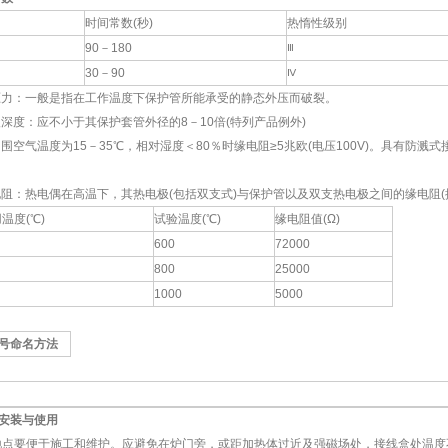
时间常数(秒)
热惰性级别
90－180
Ⅲ
30－90
Ⅳ
力：一般是指在工作温度下保护管所能承受的静态外压而破裂。
度：应不小于其保护套管外径的8－10倍(特列产品例外)
气温度为15－35℃，相对湿度＜80％时缘电阻≥5兆欧(电压100V)。具有防溅式接线
：热电偶在高温下，其热电极(包括双支式)与保护管以及双支热电极之间的缘电阻(
温度(℃)
试验温度(℃)
缘电阻值(Ω)
600
72000
800
25000
1000
5000
型号命名方法
安装与使用
点要便于施工和维护。应避免在炉门旁，或距加热体过近及强磁场处，接线盒处温度不