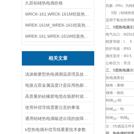
久跃铂铑热电偶价格
负极（RN）为纯
S型（铂铑热电
WRCK-161,WRCK-161M铠装热电偶价格
适用于氧化性和
WREK-161M_WREK-161铠装热电偶厂家
二、S型热电偶
主
电气出口：M20x1.
WREK-161,WREK-161M铠装热电偶价格
精度等级：I 、 II
防护等级：IP65
偶丝直径：Φ0.5、
相关文章
公称压力：常压
三、S型热电偶
测
浅谈耐磨型热电偶测温原理及故障分析
热电偶类别
电接点双金属温度计是应用热膨胀原理测温的
镍铬－康铜
镍铬－镍硅
高质量的硅橡胶电缆在炼胶时就要遵循这些步骤
铂铑
-铂
13
使用补偿导线需要注意的事项
铂铑
－铂
10
铂铑
－铂铑
通用铂铑热电偶输进出现的故障怎样判断
30
6
注：t为感温元件实
k型热电偶补偿导线重要技术参数
四、热电偶时间