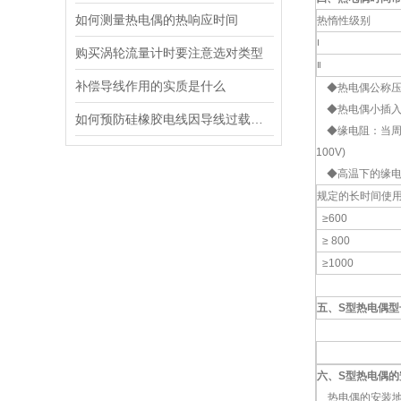
如何测量热电偶的热响应时间
热惰性级别
Ⅰ
购买涡轮流量计时要注意选对类型
Ⅱ
补偿导线作用的实质是什么
◆热电偶公称压
◆热电偶小插入深
如何预防硅橡胶电线因导线过载而起火
◆缘电阻：当周围空
100V)
◆高温下的缘电阻
规定的长时间使用
≥600
≥ 800
≥1000
五、S型热电偶
六、S型热电偶的
热电偶的安装地