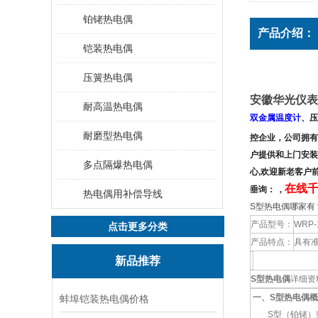
铂铑热电偶
产品介绍：
铠装热电偶
压簧热电偶
安徽华光仪表
耐高温热电偶
双金属温度计
、压
耐磨型热电偶
控企业，公司拥有
户提供和上门安装
多点隔爆热电偶
心,欢迎新老客户
在线千
垂询：
,
热电偶用补偿导线
S型热电偶哪家有
产品型号：
WRP-
点击更多分类
产品特点：
具有
新品推荐
S型热电偶
详细资
一、S型热电偶
概
蚌埠铠装热电偶价格
S型（铂铑）热电