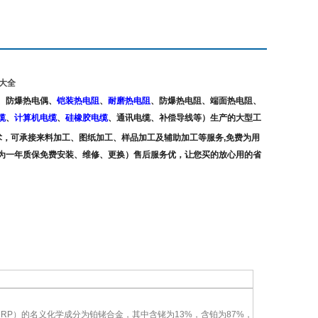
大全
、防爆热电偶、
铠装热电阻
、
耐磨热电阻
、
防爆热电阻、端面热电阻、
缆
、
计算机电缆
、
硅橡胶电缆
、通讯电缆、补偿导线
等）生产的大型工
，可承接来料加工、图纸加工、样品加工及辅助加工等服务,免费为用
为一年质保免费安装、维修、更换）售后服务优，让您买的放心用的省
（RP）的名义化学成分为铂铑合金，其中含铑为13%，含铂为87%，