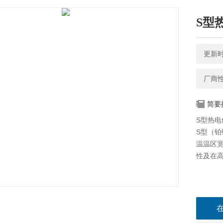
S型
更新时间
厂商
简要
S型热
S型（
温温区
性及在