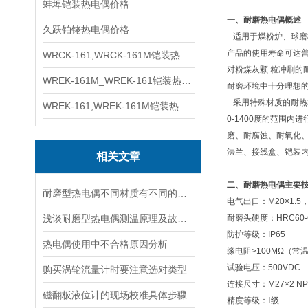
蚌埠铠装热电偶价格
一、耐磨热电偶概述
久跃铂铑热电偶价格
适用于煤粉炉、球磨
产品的使用寿命可达普
WRCK-161,WRCK-161M铠装热电偶价格
对粉煤灰颗 粒冲刷的
WREK-161M_WREK-161铠装热电偶厂家
耐磨环境中十分理想
采用特殊材质的耐热
WREK-161,WREK-161M铠装热电偶价格
0-1400度的范围
磨、耐腐蚀、耐氧化
法兰、接线盒、铠装
相关文章
二、耐磨热电偶主要
耐磨型热电偶不同材质有不同的特性
电气出口：M20×1.5，
浅谈耐磨型热电偶测温原理及故障分析
耐磨头硬度：HRC60-
防护等级：IP65
热电偶使用中不合格原因分析
缘电阻>100MΩ（常
试验电压：500VDC
购买涡轮流量计时要注意选对类型
连接尺寸：M27×2 NPT
磁翻板液位计的现场校准具体步骤
精度等级：Ⅰ级