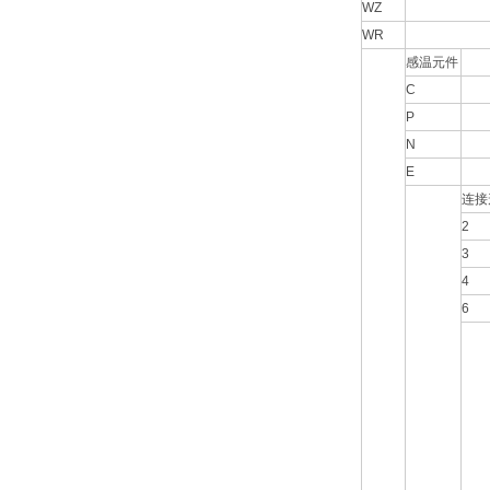
WZ
WR
感温元件
C
P
N
E
连接
2
3
4
6