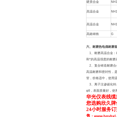
硬质合金
NH
高温合金
NH
高温合金
NH
高鉻铸铁
G
六、耐磨热电偶耐磨
1、耐磨高温合金：
和*的高温强度的耐磨
2、复合铸造耐磨合
高温耐磨和密封性，
管，价格适中，使用温度
3、离子注渗碳化钨：
φ8，表面质量好，使
华光仪表线缆
您选购欣久牌
24小时服务
售
www.hgyb
：