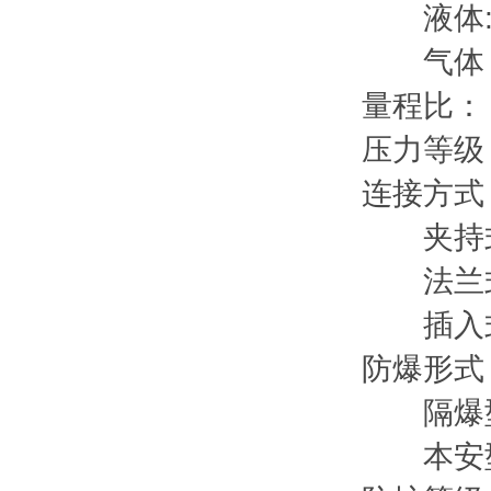
液体:测
气体：测
量程比
压力等级
连接
夹持式 
法兰式 D
插入式 D
防爆
隔爆型 
本安型 E