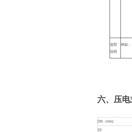
选型
例如：
说明
六、压电
DN（mm)
20