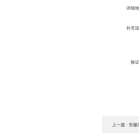
详细
补充
验
上一篇 :
安徽法