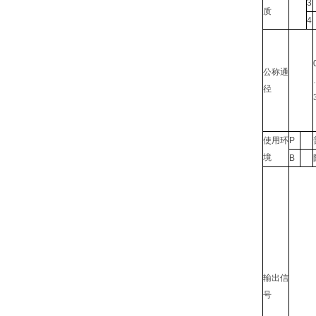
3
质
4
公称通
径
使用环
P
境
B
输出信
号