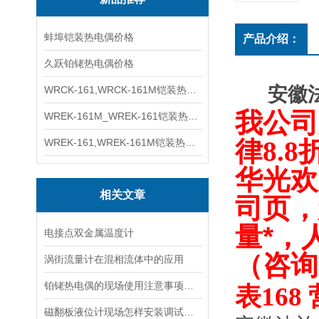
蚌埠铠装热电偶价格
产品介绍：
久跃铂铑热电偶价格
安徽
WRCK-161,WRCK-161M铠装热电偶价格
我公司
WREK-161M_WREK-161铠装热电偶厂家
WREK-161,WREK-161M铠装热电偶价格
律
8.8
华光欢
相关文章
司
，
页
量*，
电接点双金属温度计
（咨询
涡街流量计在混相流体中的应用
铂铑热电偶的现场使用注意事项及安装要求
表168
磁翻板液位计现场怎样安装调试校准