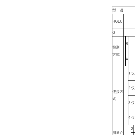
型
谱
HGLU
G
B
检测
方式
E
1
仅
2
仅
连接方
式
3
仅
4
仅
2
测量介