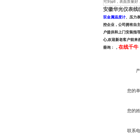
可到φ8，表面质量好
安徽华光仪表线
双金属温度计
、压力
控企业，公司拥有
自
户提供和上门安装指
心,欢迎新老客户前来
在线千牛：
垂询：
,
您的
您的
联系