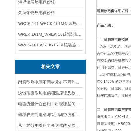
蚌埠铠装热电偶价格
耐磨热电偶
详细资料
久跃铂铑热电偶价格
WRCK-161,WRCK-161M铠装热电偶价格
产品介绍：
WREK-161M_WREK-161铠装热电偶厂家
一、耐磨热电偶概述
WREK-161,WREK-161M铠装热电偶价格
适用于煤粉炉、球磨
合中产品的使用寿命
有较高的对粉煤灰颗 
相关文章
运用于高温、耐磨环
采用特殊材质的耐热
在0-1400度的范
耐磨型热电偶不同材质有不同的特性
的耐磨、耐腐蚀、耐
浅谈耐磨型热电偶测温原理及故障分析
纹连接或法兰、接线
电磁流量计在使用中出现哪些问题如何解决
二、耐磨热电偶主要
硅橡胶控制电缆与采用架空线相比有什么优点
电气出口：M20×1.5，
耐磨头硬度：HRC60-
从世界范围看压力变送器的发展方向
防护等级：IP65