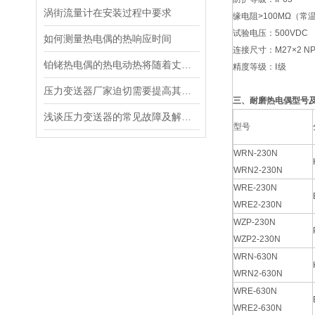
涡街流量计在安装过程中要求
缘电阻>100MΩ（常
试验电压：500VDC
如何测量热电偶的热响应时间
连接尺寸：M27×2 NPT
铂铑热电偶的热电动热将随着丈量端温度升高而增长
精度等级：Ⅰ级
压力变送器厂家迫切需要提高其技术研发水平
三、耐磨热电偶型号
浅谈压力变送器的常见故障及解决措施
型号
WRN-230N
WRN2-230N
WRE-230N
WRE2-230N
WZP-230N
WZP2-230N
WRN-630N
WRN2-630N
WRE-630N
WRE2-630N