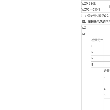
WZP-630N
WZP2—630N
注：保护管材质为1Cr
四、耐磨热电偶选型
WZ
WR
感温元件
C
P
N
E
连接
2
3
4
6