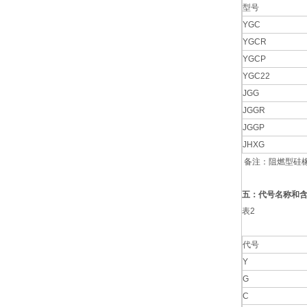
型号
YGC
YGCR
YGCP
YGC22
JGG
JGGR
JGGP
JHXG
备注：阻燃型硅橡
五：代号名称和
表2
代号
Y
G
C