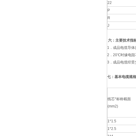
22
P
R
J
六：主要技术指
1．成品电缆导体(
2．20℃时缘电阻不
3．成品电缆经受交流
七：基本电缆规
线芯*标称截面
(mm2)
1*1.5
1*2.5