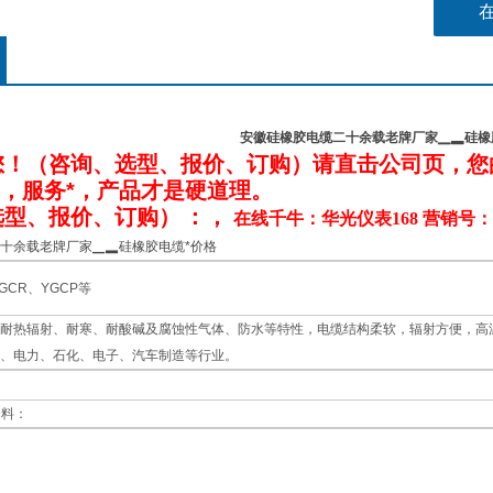
石化、
安徽硅橡胶电缆二十余载老牌厂家▁▂硅橡
您！（咨询、选型、报价、订购）请直击公司
页
，您
*，服务*，产品才是硬道理。
选型、报价、订购）
：，
在线千牛：华光仪表168 营销号：
十余载老牌厂家▁▂硅橡胶电缆*价格
GCR、YGCP等
耐热辐射、耐寒、耐酸碱及腐蚀性气体、防水等特性，电缆结构柔软，辐射方便，高温
、电力、石化、电子、汽车制造等行业。
资料：