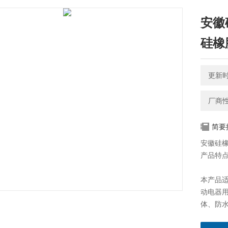
安徽
硅橡
更新时间
厂商
简要
安徽硅
产品特
本产品适
动电器
体、防
气性能