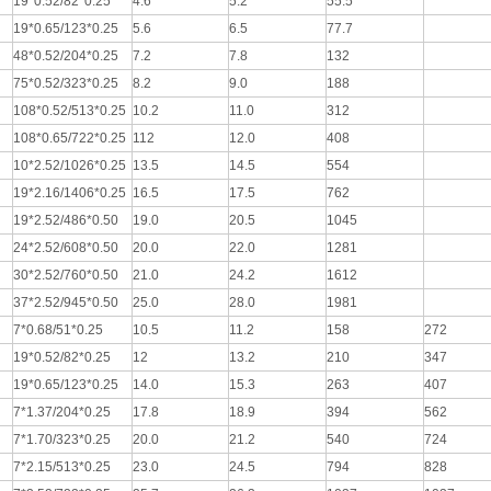
19*0.52/82*0.25
4.6
5.2
55.5
19*0.65/123*0.25
5.6
6.5
77.7
48*0.52/204*0.25
7.2
7.8
132
75*0.52/323*0.25
8.2
9.0
188
108*0.52/513*0.25
10.2
11.0
312
108*0.65/722*0.25
112
12.0
408
10*2.52/1026*0.25
13.5
14.5
554
19*2.16/1406*0.25
16.5
17.5
762
19*2.52/486*0.50
19.0
20.5
1045
24*2.52/608*0.50
20.0
22.0
1281
30*2.52/760*0.50
21.0
24.2
1612
37*2.52/945*0.50
25.0
28.0
1981
7*0.68/51*0.25
10.5
11.2
158
272
19*0.52/82*0.25
12
13.2
210
347
19*0.65/123*0.25
14.0
15.3
263
407
7*1.37/204*0.25
17.8
18.9
394
562
7*1.70/323*0.25
20.0
21.2
540
724
7*2.15/513*0.25
23.0
24.5
794
828