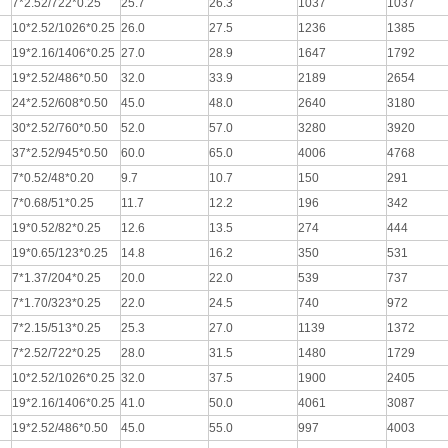
7*2.52/722*0.25
25.7
26.3
1037
1037
10*2.52/1026*0.25
26.0
27.5
1236
1385
19*2.16/1406*0.25
27.0
28.9
1647
1792
19*2.52/486*0.50
32.0
33.9
2189
2654
24*2.52/608*0.50
45.0
48.0
2640
3180
30*2.52/760*0.50
52.0
57.0
3280
3920
37*2.52/945*0.50
60.0
65.0
4006
4768
7*0.52/48*0.20
9.7
10.7
150
291
7*0.68/51*0.25
11.7
12.2
196
342
19*0.52/82*0.25
12.6
13.5
274
444
19*0.65/123*0.25
14.8
16.2
350
531
7*1.37/204*0.25
20.0
22.0
539
737
7*1.70/323*0.25
22.0
24.5
740
972
7*2.15/513*0.25
25.3
27.0
1139
1372
7*2.52/722*0.25
28.0
31.5
1480
1729
10*2.52/1026*0.25
32.0
37.5
1900
2405
19*2.16/1406*0.25
41.0
50.0
4061
3087
19*2.52/486*0.50
45.0
55.0
997
4003