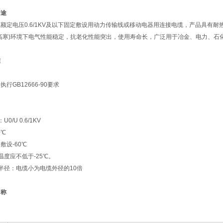
用途
额定电压0.6/1KV及以下固定敷设用动力传输线或移动电器用连接电缆，产品具有
高寒)环境下电气性能稳定，抗老化性能突出，使用寿命长，广泛用于冶金、电力、石
准
行GB12666-90要求
/U 0.6/1KV
0℃
敷设-60℃
温度应不低于-25℃。
半径：电缆小为电缆外径的10倍
名称