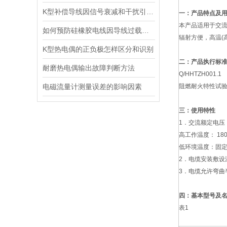
K型补偿导线因信号衰减和干扰引入测量误差要怎么处理
一：产品特点及
本产品适用于交流
如何预防硅橡胶电线因导线过载而起火
辐射方便，高温(
K型热电偶的正负极怎样区分和识别
二：产品执行标
耐磨热电偶输出故障判断方法
Q/HHTZH001.1
电磁流量计测量误差的影响因素
阻燃耐火特性试验执
三：使用特性
1．交流额定电压：U0
高工作温度： 18
低环境温度：固定
2．电缆安装敷设
3．电缆允许弯曲
四：基本型号及
表1