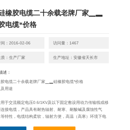
硅橡胶电缆二十余载老牌厂家▁▂
胶电缆*价格
：2016-02-06
访问量：1467
性质：生产厂家
生产地址：安徽省天长市
描述：
橡胶电缆二十余载老牌厂家▁▂硅橡胶电缆*价格
点及用途
用于交流额定电压0.6/1KV及以下固定敷设用动力传输线或移
用连接电缆，产品具有耐热辐射、耐寒、耐酸碱及腐蚀性气
水等特性，电缆结构柔软，辐射方便，高温（高寒）环境下电
稳定，抗老化性能突出，使用寿命长，广泛用于冶金、电力、