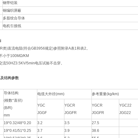
钢带铠装
铜编织屏蔽
多股绞合导体
电机引接线
标
R类)直流电阻(符合GB3956规定)参照附录A表1和表2。
小于100MΩ/KM
50HZ3.5KV/5min电压试验不击穿。
格及结构参数
导体结构
电缆大外径(mm)
参考重量(kg/km)
(根数*直径)
YGC
YGCR
YGCR
YGC22
(B/R)
JGGF
JGGFR
JGGFR
JGG22
mm
19*0.32/48*0.20
3.2
3.5
27.5
19*0.41/51*0.25
3.7
3.9
38.6