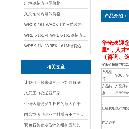
蚌埠铠装热电偶价格
久跃铂铑热电偶价格
产品介绍：
WRCK-161,WRCK-161M铠装热电偶价格
WREK-161M_WREK-161铠装热电偶厂家
华光欢迎
WREK-161,WREK-161M铠装热电偶价格
量*，人才
（咨询、
安徽硅橡胶电缆二
相关文章
产品型
YGC、Y
号：
让我们一起来研究一下如何解决热电偶漏点问题
产品特
产品具有
久跃压力变送器厂家
点：
用于冶金
铂铑热电偶发生损坏的原因在于温度的变化
硅橡胶电缆详细
耐磨型热电偶不同材质有不同的特性
产品介绍：
双色石英管液位计的维护应与其操作相互配合