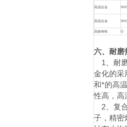
高温合金
NH
高温合金
NH
高鉻铸铁
G
六、耐磨
1、耐磨
金化的采
和*的高
性高，高
2、复合
子，精密