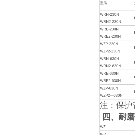
型号
WRN-230N
WRN2-230N
WRE-230N
WRE2-230N
WZP-230N
WZP2-230N
WRN-630N
WRN2-630N
WRE-630N
WRE2-630N
WZP-630N
WZP2—630N
注：保护管
四、耐磨
WZ
WR