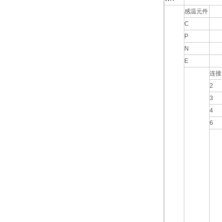
感温元件
C
P
N
E
连接
2
3
4
6