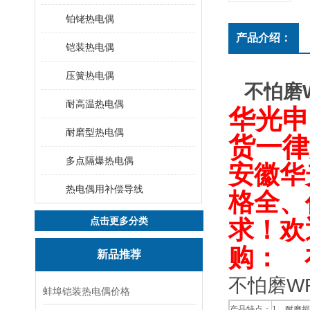
铂铑热电偶
产品介绍：
铠装热电偶
压簧热电偶
不怕磨W
耐高温热电偶
华光申
耐磨型热电偶
货一律
多点隔爆热电偶
安徽华
热电偶用补偿导线
格全、
点击更多分类
求！欢
购： 
新品推荐
不怕磨WR
蚌埠铠装热电偶价格
产品特点：
1、耐磨