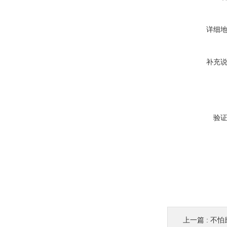
详细
补充
验
上一篇 :
不怕磨W