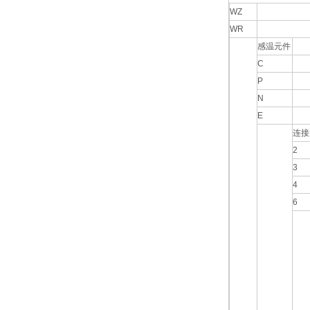
WZ
WR
感温元件
C
P
N
E
连接
2
3
4
6