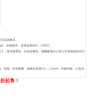
有抗高温氧化
，价格较高，使用温度800～1200℃。
加工，套管硬度高，抗高温氧化，磁翻板液位计有少许铸造缺陷但不
韧，特别耐磨，耐磨层厚度0.5 ～1.5mm，外硬内韧，小直径
8
折
起售
！