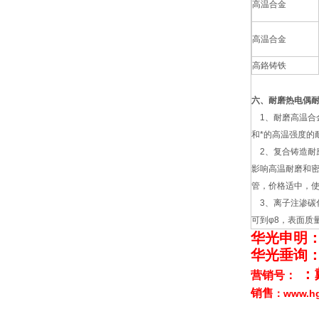
高温合金
高温合金
高鉻铸铁
六、耐磨热电偶
1、耐磨高温合
和*的高温强度的
2、复合铸造耐
影响高温耐磨和
管，价格适中，使用
3、离子注渗碳化
可到φ8，表面质
华光申明
华光垂询
：
营销号：
销售
www.
：