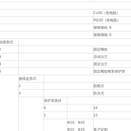
Cu50（热电阻）
Pt100（热电阻）
镍铬镍硅 K
镍铬铜镍 E
连接形式
2
固定螺纹
3
活动法兰
4
固定法兰
6
固定螺纹锥形保护管
接线盒形式
2
防喷式
3
防水式
保护管直径
0
16
1
12
Φ18、Φ20
Φ22、Φ25
客户定制