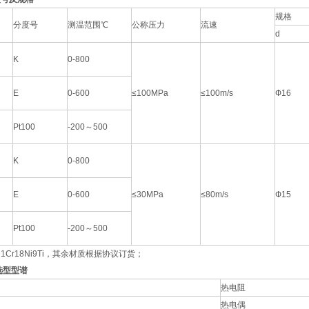
规格
分度号
测温范围℃
公称压力
流速
d
K
0-800
E
0-600
≤100MPa
≤100m/s
Ф16
Pt100
-200～500
K
0-800
E
0-600
≤30MPa
≤80m/s
Ф15
Pt100
-200～500
Cr18Ni9Ti，其余材质根据协议订货；
选型型谱
热电阻
热电偶