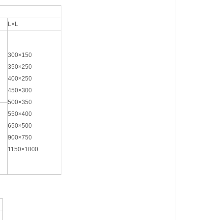
L×L
300×150
350×250
400×250
450×300
500×350
550×400
650×500
900×750
1150×1000