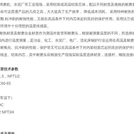
球磨机、水泥厂等工业现场，采用铠装或高温铠装芯体，配以不同材质及规格的耐磨套
命可达普通产品的几倍之高，大大提高了生产效率， 降低成本消耗。 采用特种耐热
颗 粒冲刷的耐蚀性能，又能在高温条件下对内芯体起到良好的保护作用。采用法兰或螺
磨环境中十分理想的温度传感器。
耐热材质及耐磨合金材质作为测温外套管和耐磨头，根据被测量温度的不同，所选择
的范围内进行温度测量，是冶金、化工、水泥厂、电厂、流化床锅炉行业运用在高温及耐
、耐氧化、抗冲刷的性能，保护管又可以在高温条件下对内装铠装芯起到良好的保护作
接线盒、铠装内芯，其中耐磨头应根据生产现场实际温度选择材质，连接杆、螺纹连接
主要技术参数
5，NPT1/2
0-65
（常温下）
DC
NPT3/4
型号及规格