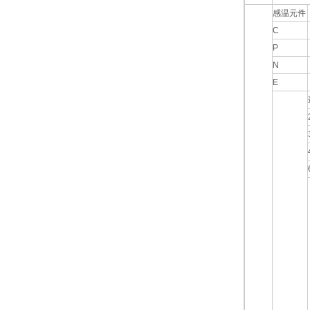
感温元件
C
P
N
E