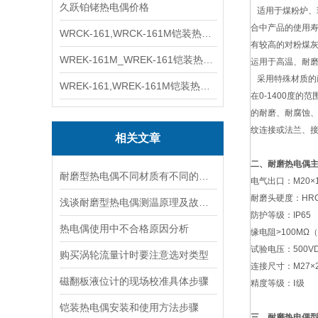
久跃铂铑热电偶价格
适用于煤粉炉、
合中产品的使用寿
WRCK-161,WRCK-161M铠装热电偶价格
有较高的对粉煤灰
WREK-161M_WREK-161铠装热电偶厂家
运用于高温、耐
采用特殊材质的
WREK-161,WREK-161M铠装热电偶价格
在0-1400度
的耐磨、耐腐蚀
纹连接或法兰、
相关文章
二、耐磨热电偶
耐磨型热电偶不同材质有不同的特性
电气出口：M20×1.
耐磨头硬度：HRC6
浅谈耐磨型热电偶测温原理及故障分析
防护等级：IP65
热电偶使用中不合格原因分析
缘电阻>100MΩ
试验电压：500V
购买涡轮流量计时要注意选对类型
连接尺寸：M27×2 
磁翻板液位计的现场校准具体步骤
精度等级：Ⅰ级
铠装热电偶安装和使用方法步骤
三、耐磨热电偶