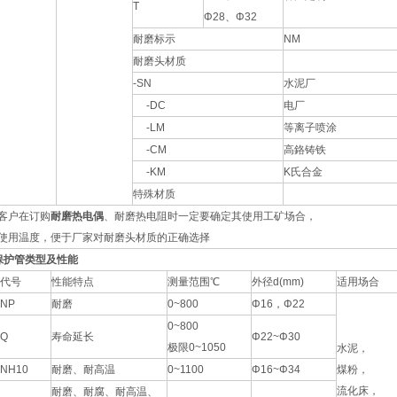
T
Φ28、Φ32
耐磨标示
NM
耐磨头材质
-SN
水泥厂
-DC
电厂
-LM
等离子喷涂
-CM
高鉻铸铁
-KM
K氏合金
特殊材质
客户在订购
耐磨热电偶
、耐磨热电阻时一定要确定其使用工矿场合，
使用温度，便于厂家对耐磨头材质的正确选择
保护管类型及性能
代号
性能特点
测量范围℃
外径d(mm)
适用场合
NP
耐磨
0~800
Φ16，Φ22
0~800
Q
寿命延长
Φ22~Φ30
极限0~1050
水泥，
NH10
耐磨、耐高温
0~1100
Φ16~Φ34
煤粉，
流化床，
耐磨、耐腐、耐高温、