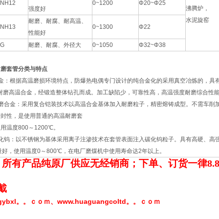
NH12
0~1200
Φ20~Φ25
沸腾炉，
强度好
水泥旋窑
耐磨、耐腐、耐高温、
NH13
0~1300
Φ22
性能好
G
耐磨、耐腐、外径大
0~1050
Φ32~Φ38
耐磨套管分类与特点
金：根据高温磨损环境特点，防爆热电偶专门设计的纯合金化的采用真空冶炼的，具
耐磨高温合金，经锻造整体钻孔而成。加工缺陷少，可靠性高，高温强度耐磨综合性能好
磨合金：采用复合铠装技术以高温合金基体加入耐磨粒子，精密熔铸成型。不需车削
密封性，是使用普通的高温耐磨套
温度800～1200℃。
钨：以不锈钢为基体采用离子注渗技术在套管表面注入碳化钨粒子。具有高硬、高强、高
量好，使用温度0～800℃，在电厂磨煤机中使用寿命达2年以上。
：所有产品纯原厂供应无经销商；下单、订货一律
8.
：
戴
hgybxl。。ｃｏｍ
www.huaguangcoltd。。ｃｏｍ
、