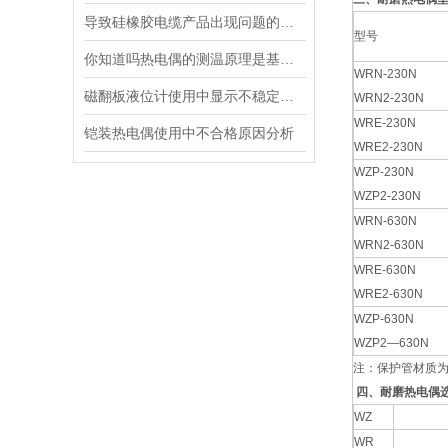
导致硅橡胶电缆产品出现问题的原因都有哪些
型号
你知道吗热电偶的测温原理是基于热电效应
WRN-230N
磁翻板液位计使用中显示不稳定的原因及解决方法
WRN2-230N
WRE-230N
铠装热电偶使用中不合格原因分析
WRE2-230N
WZP-230N
WZP2-230N
WRN-630N
WRN2-630N
WRE-630N
WRE2-630N
WZP-630N
WZP2—630N
注：保护管材质为1
四、耐磨热电偶
WZ
WR