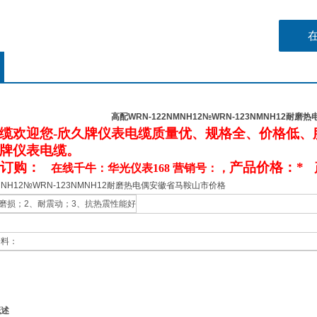
高配WRN-122NMNH12№WRN-123NMNH12耐
缆欢迎您-欣久牌仪表电缆质量优、规格全、价格低、
牌仪表电缆。
务订购：
产品价格：*
在线千牛：华光仪表168 营销号：，
NMNH12№WRN-123NMNH12耐磨热电偶安徽省马鞍山市价格
耐磨损；2、耐震动；3、抗热震性能好
资料：
概述