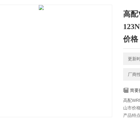
高配W
12
价格
更新时间
厂商
简要
高配WR
山市价
产品特点