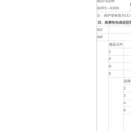
WZP-630N
WZP2—630N
注：保护管材质为1Cr
四、耐磨热电偶选型
WZ
WR
感温元件
C
P
N
E
连接
2
3
4
6