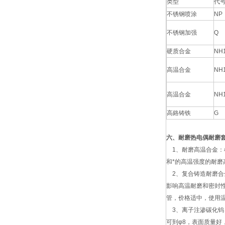
类型
代
不锈钢喷涂
NP
不锈钢加强
Q
硬质合金
NH
高温合金
NH
高温合金
NH
高鉻铸铁
G
六、耐磨热电偶耐磨
1、耐磨高温合金：
和*的高温强度的耐磨
2、复合铸造耐磨合
影响高温耐磨和密封
管，价格适中，使用温度
3、离子注渗碳化钨：
可到φ8，表面质量好