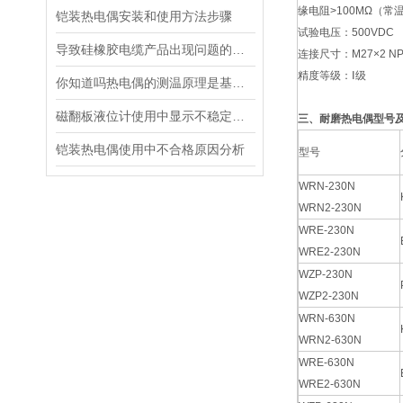
缘电阻>100MΩ（常
铠装热电偶安装和使用方法步骤
试验电压：500VDC
导致硅橡胶电缆产品出现问题的原因都有哪些
连接尺寸：M27×2 NPT
精度等级：Ⅰ级
你知道吗热电偶的测温原理是基于热电效应
磁翻板液位计使用中显示不稳定的原因及解决方法
三、耐磨热电偶型号
铠装热电偶使用中不合格原因分析
型号
WRN-230N
WRN2-230N
WRE-230N
WRE2-230N
WZP-230N
WZP2-230N
WRN-630N
WRN2-630N
WRE-630N
WRE2-630N