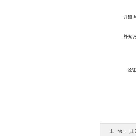
详细
补充
验
上一篇 :
（上乘耐磨