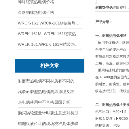
蚌埠铠装热电偶价格
耐磨热电偶
详细资料
久跃铂铑热电偶价格
产品介绍：
WRCK-161,WRCK-161M铠装热电偶价格
WREK-161M_WREK-161铠装热电偶厂家
一、耐磨热电偶概述
适用于煤粉炉、球磨
WREK-161,WREK-161M铠装热电偶价格
合中产品的使用寿命
有较高的对粉煤灰颗 
运用于高温、耐磨环
相关文章
采用特殊材质的耐热
在0-1400度的范
耐磨型热电偶不同材质有不同的特性
的耐磨、耐腐蚀、耐
纹连接或法兰、接线
浅谈耐磨型热电偶测温原理及故障分析
热电偶使用中不合格原因分析
二、耐磨热电偶主要
电气出口：M20×1.5，
购买涡轮流量计时要注意选对类型
耐磨头硬度：HRC60-
磁翻板液位计的现场校准具体步骤
防护等级：IP65