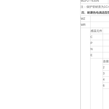
WZP2—630N
注：保护管材质为1Cr
四、耐磨热电偶选型
WZ
WR
感温元件
C
P
N
E
连接
2
3
4
6