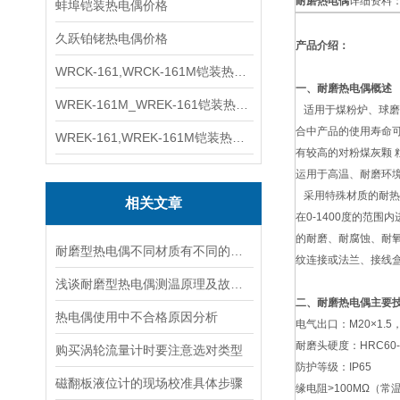
耐磨热电偶
详细资料
蚌埠铠装热电偶价格
久跃铂铑热电偶价格
产品介绍：
WRCK-161,WRCK-161M铠装热电偶价格
一、耐磨热电偶概述
WREK-161M_WREK-161铠装热电偶厂家
适用于煤粉炉、球磨
合中产品的使用寿命
WREK-161,WREK-161M铠装热电偶价格
有较高的对粉煤灰颗 
运用于高温、耐磨环
采用特殊材质的耐热
相关文章
在0-1400度的范
的耐磨、耐腐蚀、耐
耐磨型热电偶不同材质有不同的特性
纹连接或法兰、接线
浅谈耐磨型热电偶测温原理及故障分析
二、耐磨热电偶主要
热电偶使用中不合格原因分析
电气出口：M20×1.5，
耐磨头硬度：HRC60-
购买涡轮流量计时要注意选对类型
防护等级：IP65
磁翻板液位计的现场校准具体步骤
缘电阻>100MΩ（常