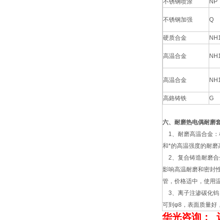
不锈钢喷涂
NP
不锈钢加强
Q
硬质合金
NH
高温合金
NH
高温合金
NH
高鉻铸铁
G
六、耐磨热电偶耐磨
1、耐磨高温合金：
和*的高温强度的耐磨
2、复合铸造耐磨合
影响高温耐磨和密封
管，价格适中，使用温度
3、离子注渗碳化钨：
可到φ8，表面质量好
华光咨询
：