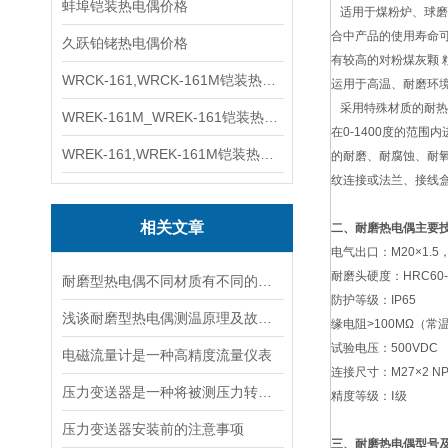
蚌埠铠装热电偶价格
适用于煤粉炉、球磨
合中产品的使用寿命
久跃铂铑热电偶价格
有较高的对粉煤灰颗 
WRCK-161,WRCK-161M铠装热电偶价格
运用于高温、耐磨环
采用特殊材质的耐热
WREK-161M_WREK-161铠装热电偶厂家
在0-1400度的范
WREK-161,WREK-161M铠装热电偶价格
的耐磨、耐腐蚀、耐
纹连接或法兰、接线
相关文章
二、耐磨热电偶主要
电气出口：M20×1.5，
耐磨头硬度：HRC60-
耐磨型热电偶不同材质有不同的特性
防护等级：IP65
浅谈耐磨型热电偶测温原理及故障分析
缘电阻>100MΩ（常
试验电压：500VDC
电磁流量计是一种高精度流量仪表
连接尺寸：M27×2 NPT
压力变送器是一种将被测压力转换为标准信号输出的仪器
精度等级：Ⅰ级
压力变送器安装前的注意事项
三、耐磨热电偶型号