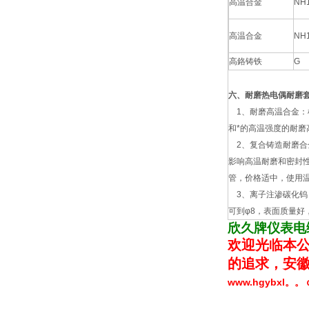
高温合金
NH
高温合金
NH
高鉻铸铁
G
六、耐磨热电偶耐磨
1、耐磨高温合金：
和*的高温强度的耐磨
2、复合铸造耐磨合
影响高温耐磨和密封
管，价格适中，使用温度
3、离子注渗碳化钨：
可到φ8，表面质量好
欣久牌仪表电
欢迎光临本公
的追求，安徽
www.hgybxl。