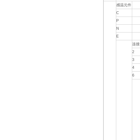
感温元件
C
P
N
E
连接
2
3
4
6