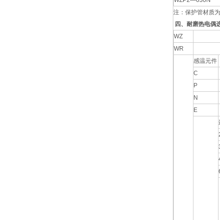
WZP2—630N
注：保护管材质为1
四、耐磨热电偶
WZ
WR
感温元件
C
P
N
E