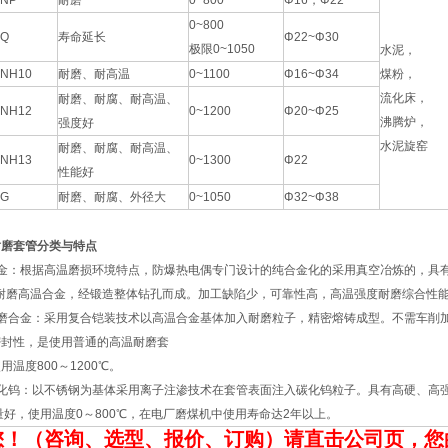
NP
耐磨
0~800
Φ16，Φ22
0~800
Q
寿命延长
Φ22~Φ30
极限0~1050
水泥，
NH10
耐磨、耐高温
0~1100
Φ16~Φ34
煤粉，
流化床，
耐磨、耐腐、耐高温、
NH12
0~1200
Φ20~Φ25
沸腾炉，
强度好
水泥旋窑
耐磨、耐腐、耐高温、
NH13
0~1300
Φ22
性能好
G
耐磨、耐腐、外径大
0~1050
Φ32~Φ38
耐磨套管分类与特点
金：根据高温磨损环境特点，防爆热电偶专门设计的纯合金化的采用真空冶炼的，具
耐磨高温合金，经锻造整体钻孔而成。加工缺陷少，可靠性高，高温强度耐磨综合性能好
磨合金：采用复合铠装技术以高温合金基体加入耐磨粒子，精密熔铸成型。不需车削
密封性，是使用普通的高温耐磨套
温度800～1200℃。
钨：以不锈钢为基体采用离子注渗技术在套管表面注入碳化钨粒子。具有高硬、高强、高
量好，使用温度0～800℃，在电厂磨煤机中使用寿命达2年以上。
您！（咨询、选型、报价、订购）请直击公司
页
，您