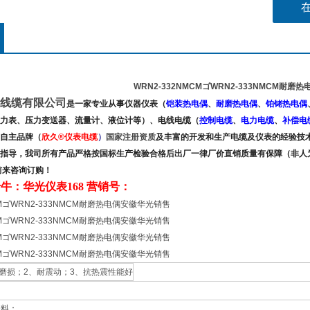
WRN2-332NMCMゴWRN2-333NMCM耐
线缆有限公司
是
一家
专业从事仪器仪表（
铠装热电偶
、
耐磨热电偶
、
铂铑热电偶
力表、压力变送器、流量计、液位计
等）、电线电缆（
控制电缆
、
电力电缆
、
补偿电
自主品牌
（
欣久
®
仪表电缆
）
国家注册资质
及
丰富的开发和生产电缆及仪表的经验技
指导，我司所有产品严格按国标生产检验合格后出厂一律厂价直销质量有保障（非人
前来咨询订购！
牛：华光仪表168 营销号：
CMゴWRN2-333NMCM耐磨热电偶安徽华光销售
CMゴWRN2-333NMCM耐磨热电偶安徽华光销售
CMゴWRN2-333NMCM耐磨热电偶安徽华光销售
CMゴWRN2-333NMCM耐磨热电偶安徽华光销售
耐磨损；2、耐震动；3、抗热震性能好
资料：