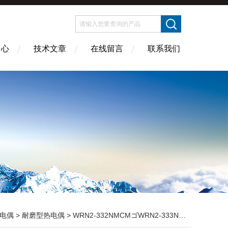
中心
技术文章
在线留言
联系我们
电偶
>
耐磨型热电偶
> WRN2-332NMCMゴWRN2-333NMCM耐磨热电偶安徽华光销售网站