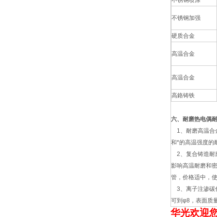
不锈钢喷涂
不锈钢加强
硬质合金
高温合金
高温合金
高鉻铸铁
六、耐磨热电偶
1、耐磨高温合
和*的高温强度的
2、复合铸造耐
影响高温耐磨和
管，价格适中，使用
3、离子注渗碳化
可到φ8，表面质
华光欢迎