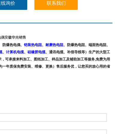
在线询价
联系我们
磨热电偶安徽华光销售
、防爆热电偶、
铠装热电阻
、
耐磨热电阻
、
防爆热电阻、端面热电阻、
缆
、
计算机电缆
、
硅橡胶电缆
、通讯电缆、补偿导线
等）生产的大型工
术，可承接来料加工、图纸加工、样品加工及辅助加工等服务,免费为用
为一年质保免费安装、维修、更换）售后服务优，让您买的放心用的省