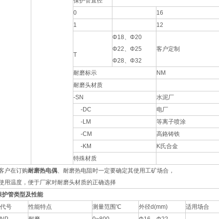
保护管直径
0
16
1
12
Φ18、Φ20
Φ22、Φ25
客户定制
T
Φ28、Φ32
耐磨标示
NM
耐磨头材质
-SN
水泥厂
-DC
电厂
-LM
等离子喷涂
-CM
高鉻铸铁
-KM
K氏合金
特殊材质
客户在订购
耐磨热电偶
、耐磨热电阻时一定要确定其使用工矿场合，
使用温度，便于厂家对耐磨头材质的正确选择
保护管类型及性能
代号
性能特点
测量范围℃
外径d(mm)
适用场合