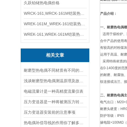
久跃铂铑热电偶价格
WRCK-161,WRCK-161M铠装热电偶价格
产品介绍：
WREK-161M_WREK-161铠装热电偶厂家
一、耐磨热电偶
WREK-161,WREK-161M铠装热电偶价格
适用于煤粉炉、
合中产品的使用寿
有较高的对粉煤灰
运用于高温、耐
相关文章
采用特殊材质的
在0-1400度
耐磨型热电偶不同材质有不同的特性
的耐磨、耐腐蚀
浅谈耐磨型热电偶测温原理及故障分析
纹连接或法兰、
电磁流量计是一种高精度流量仪表
二、耐磨热电偶
压力变送器是一种将被测压力转换为标准信号输出的仪器
电气出口：M20×1.
耐磨头硬度：HRC6
压力变送器安装前的注意事项
防护等级：IP65
热电偶补偿导线的作用你了解多少？
缘电阻>100MΩ