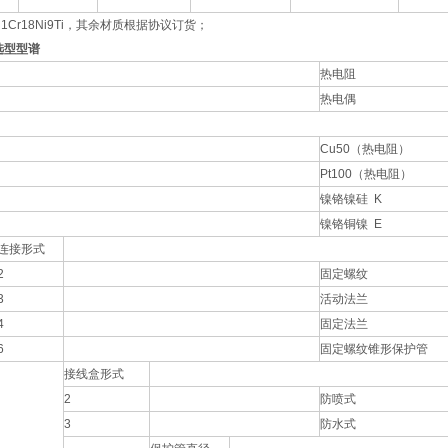
Cr18Ni9Ti，其余材质根据协议订货；
选型型谱
热电阻
热电偶
Cu50（热电阻）
Pt100（热电阻）
镍铬镍硅 K
镍铬铜镍 E
连接形式
2
固定螺纹
3
活动法兰
4
固定法兰
6
固定螺纹锥形保护管
接线盒形式
2
防喷式
3
防水式