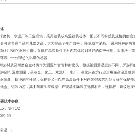
概述
球磨机、水泥厂等工业现场，采用铠装或高温铠装芯体，配以不同材质及规格的耐磨套
命可达普通产品的几倍之高，大大提高了生产效率， 降低成本消耗。 采用特种耐热
颗 粒冲刷的耐蚀性能，又能在高温条件下对内芯体起到良好的保护作用。采用法兰或螺
磨环境中十分理想的温度传感器。
耐热材质及耐磨合金材质作为测温外套管和耐磨头，根据被测量温度的不同，所选择
的范围内进行温度测量，是冶金、化工、水泥厂、电厂、流化床锅炉行业运用在高温及耐
、耐氧化、抗冲刷的性能，保护管又可以在高温条件下对内装铠装芯起到良好的保护作
接线盒、铠装内芯，其中耐磨头应根据生产现场实际温度选择材质，连接杆、螺纹连接
主要技术参数
5，NPT1/2
0-65
（常温下）