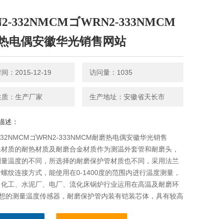
2-332NMCMゴWRN2-333NMCM
热电偶安徽华光销售网站
：2015-12-19
访问量：1035
性质：生产厂家
生产地址：安徽省天长市
描述：
-332NMCMゴWRN2-333NMCM耐磨热电偶安徽华光销售
殊材质的耐热材质及耐磨合金材质作为测温外套管和耐磨头，
测量温度的不同，所选择的耐磨保护管材质也不同，采用法兰
螺纹连接方式，能使用在0-1400度的范围内进行温度测量，
、化工、水泥厂、电厂、流化床锅炉行业运用在高温及耐磨环
理想的测量温度传感器，耐磨保护管内装有铠装芯体，具有较高
、耐