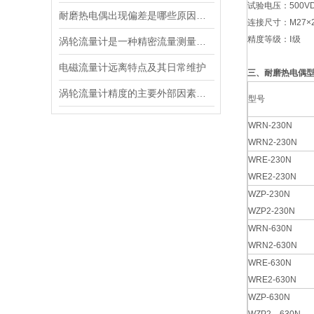
试验电压：500V
耐磨热电偶出现偏差是哪些原因导致的？
连接尺寸：M27×2 
精度等级：Ⅰ级
涡轮流量计是一种精密流量测量仪表
电磁流量计远离特点及其日常维护
三、耐磨热电偶
涡轮流量计精度的主要外部因素是流体的流动状态
型号
WRN-230N
WRN2-230N
WRE-230N
WRE2-230N
WZP-230N
WZP2-230N
WRN-630N
WRN2-630N
WRE-630N
WRE2-630N
WZP-630N