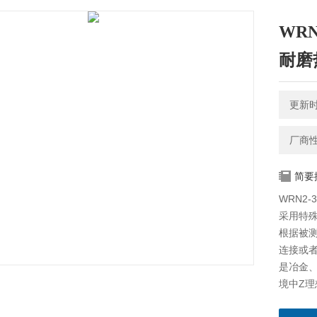
WRN
耐磨
更新时间
厂商
简要
WRN2
采用特
根据被
连接或者
是冶金
境中Z
的耐磨