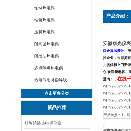
铂铑热电偶
产品介绍：
铠装热电偶
压簧热电偶
安徽华光仪表
耐高温热电偶
双金属温度计
、压
耐磨型热电偶
控企业，公司拥有
户提供和上门安装
多点隔爆热电偶
心,欢迎新老客户
在线千
垂询：
,
热电偶用补偿导线
WRN2-332NM
点击更多分类
WRN2-332NM
WRN2-332NM
新品推荐
WRN2-332NM
产品特点：
1、
蚌埠铠装热电偶价格
耐磨热电偶
详细