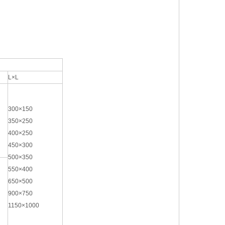
L×L
300×150
350×250
400×250
450×300
500×350
550×400
650×500
900×750
1150×1000