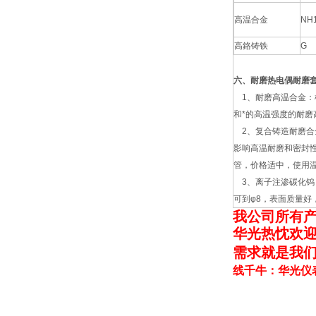
高温合金
NH
高鉻铸铁
G
六、耐磨热电偶耐磨
1、耐磨高温合金：
和*的高温强度的耐磨
2、复合铸造耐磨合
影响高温耐磨和密封
管，价格适中，使用温度
3、离子注渗碳化钨：
可到φ8，表面质量好
我公司
所有
华光热忱欢迎
需求就是我们
线千牛：华光仪表