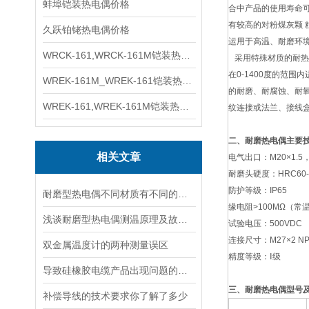
蚌埠铠装热电偶价格
合中产品的使用寿命
有较高的对粉煤灰颗 
久跃铂铑热电偶价格
运用于高温、耐磨环
WRCK-161,WRCK-161M铠装热电偶价格
采用特殊材质的耐热
在0-1400度的范
WREK-161M_WREK-161铠装热电偶厂家
的耐磨、耐腐蚀、耐
WREK-161,WREK-161M铠装热电偶价格
纹连接或法兰、接线
二、耐磨热电偶主要
相关文章
电气出口：M20×1.5，
耐磨头硬度：HRC60-
防护等级：IP65
耐磨型热电偶不同材质有不同的特性
缘电阻>100MΩ（常
浅谈耐磨型热电偶测温原理及故障分析
试验电压：500VDC
连接尺寸：M27×2 NPT
双金属温度计的两种测量误区
精度等级：Ⅰ级
导致硅橡胶电缆产品出现问题的原因都有哪些
三、耐磨热电偶型号
补偿导线的技术要求你了解了多少