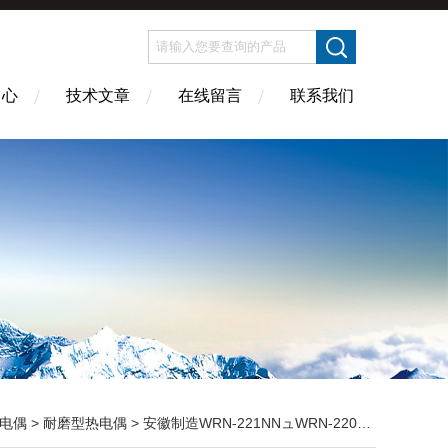
中心
技术文章
在线留言
联系我们
电偶
>
耐磨型热电偶
> 安徽制造WRN-221NNュWRN-220NN耐磨热电偶甘肃省碌曲县ュ价格