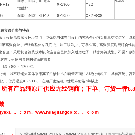
水泥旋窑
耐磨、耐腐、耐高温、
NH13
0~1300
Φ22
性能好
G
耐磨、耐腐、外径大
0~1050
Φ32~Φ38
耐磨套管分类与特点
金：根据高温磨损环境特点，防爆热电偶专门设计的纯合金化的采用真空冶炼的，具
耐磨高温合金，经锻造整体钻孔而成。加工缺陷少，可靠性高，高温强度耐磨综合性能好
磨合金：采用复合铠装技术以高温合金基体加入耐磨粒子，精密熔铸成型。不需车削
密封性，是使用普通的高温耐磨套
温度800～1200℃。
钨：以不锈钢为基体采用离子注渗技术在套管表面注入碳化钨粒子。具有高硬、高强、高
量好，使用温度0～800℃，在电厂磨煤机中使用寿命达2年以上。
：所有产品纯原厂供应无经销商；下单、订货一律
8.
：
戴
hgybxl。。ｃｏｍ
www.huaguangcoltd。。ｃｏｍ
、
产品：