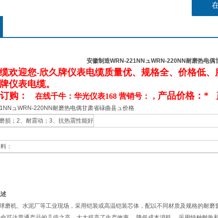
安徽制造WRN-221NNュWRN-220NN耐磨热
缆欢迎您-欣久牌仪表电缆质量优、规格全、价格低、
牌仪表电缆。
务订购：
产品价格：*
在线千牛：华光仪表168 营销号：，
21NNュWRN-220NN耐磨热电偶甘肃省碌曲县ュ价格
耐磨损；2、耐震动；3、抗热震性能好
资料：
概述
球磨机、水泥厂等工业现场，采用铠装或高温铠装芯体，配以不同材质及规格的耐磨套
命可达普通产品的几倍之高，大大提高了生产效率， 降低成本消耗。 采用特种耐热