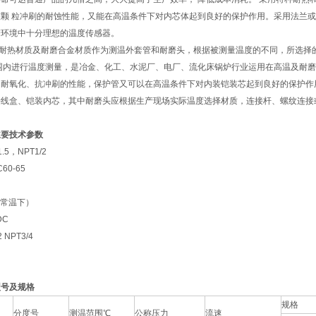
颗 粒冲刷的耐蚀性能，又能在高温条件下对内芯体起到良好的保护作用。采用法兰或螺
磨环境中十分理想的温度传感器。
耐热材质及耐磨合金材质作为测温外套管和耐磨头，根据被测量温度的不同，所选择
的范围内进行温度测量，是冶金、化工、水泥厂、电厂、流化床锅炉行业运用在高温及耐
、耐氧化、抗冲刷的性能，保护管又可以在高温条件下对内装铠装芯起到良好的保护作
接线盒、铠装内芯，其中耐磨头应根据生产现场实际温度选择材质，连接杆、螺纹连接
主要技术参数
5，NPT1/2
0-65
（常温下）
DC
NPT3/4
型号及规格
规格
分度号
测温范围℃
公称压力
流速