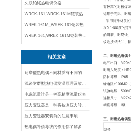
久跃铂铑热电偶价格
有较高的对粉煤灰
WRCK-161,WRCK-161M铠装热电偶价格
运用于高温、耐
采用特殊材质的
WREK-161M_WREK-161铠装热电偶厂家
在0-1400度
的耐磨、耐腐蚀
WREK-161,WREK-161M铠装热电偶价格
纹连接或法兰、
二、耐磨热电偶
相关文章
电气出口：M20×1.
耐磨头硬度：HRC6
耐磨型热电偶不同材质有不同的特性
防护等级：IP65
浅谈耐磨型热电偶测温原理及故障分析
缘电阻>100MΩ
试验电压：500V
电磁流量计是一种高精度流量仪表
连接尺寸：M27×2 
压力变送器是一种将被测压力转换为标准信号输出的仪器
精度等级：Ⅰ级
压力变送器安装前的注意事项
三、耐磨热电偶
热电偶补偿导线的作用你了解多少？
型号