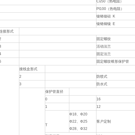
Cu50（热电阻）
Pt100（热电阻）
镍铬镍硅 K
镍铬铜镍 E
连接形式
2
固定螺纹
3
活动法兰
4
固定法兰
6
固定螺纹锥形保护管
接线盒形式
2
防喷式
3
防水式
保护管直径
0
16
1
12
Φ18、Φ20
Φ22、Φ25
客户定制
T
Φ28、Φ32