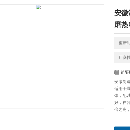
安徽制
磨热
更新时间
厂商
简要
安徽制造
适用于
体，配
好，在
倍之高