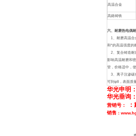
高温合金
高鉻铸铁
六、耐磨热电偶
1、耐磨高温合
和*的高温强度的
2、复合铸造耐
影响高温耐磨和
管，价格适中，使用
3、离子注渗碳化
可到φ8，表面质
华光申明
华光垂询
：
营销号：
销售
www.
：