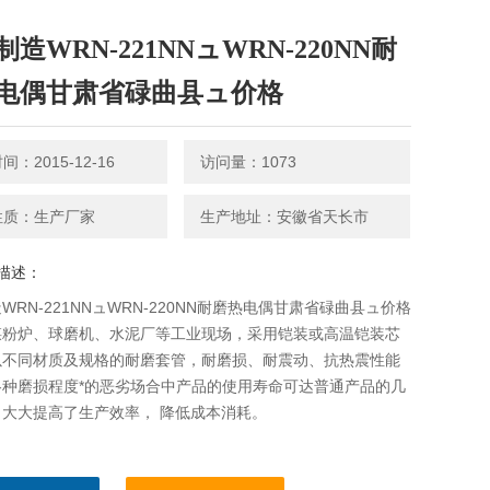
造WRN-221NNュWRN-220NN耐
电偶甘肃省碌曲县ュ价格
：2015-12-16
访问量：1073
性质：生产厂家
生产地址：安徽省天长市
描述：
WRN-221NNュWRN-220NN耐磨热电偶甘肃省碌曲县ュ价格
煤粉炉、球磨机、水泥厂等工业现场，采用铠装或高温铠装芯
以不同材质及规格的耐磨套管，耐磨损、耐震动、抗热震性能
各种磨损程度*的恶劣场合中产品的使用寿命可达普通产品的几
，大大提高了生产效率， 降低成本消耗。