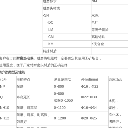
耐磨标示
NM
耐磨头材质
-SN
水泥厂
-DC
电厂
-LM
等离子喷涂
-CM
高鉻铸铁
-KM
K氏合金
特殊材质
客户在订购
耐磨热电偶
、耐磨热电阻时一定要确定其使用工矿场合，
使用温度，便于厂家对耐磨头材质的正确选择
保护管类型及性能
代号
性能特点
测量范围℃
外径d(mm)
适用场合
NP
耐磨
0~800
Φ16，Φ22
0~800
Q
寿命延长
Φ22~Φ30
极限0~1050
水泥，
NH10
耐磨、耐高温
0~1100
Φ16~Φ34
煤粉，
流化床，
耐磨、耐腐、耐高温、
NH12
0~1200
Φ20~Φ25
沸腾炉，
强度好