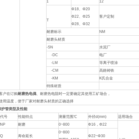
1
12
Φ18、Φ20
Φ22、Φ25
客户定制
T
Φ28、Φ32
耐磨标示
NM
耐磨头材质
-SN
水泥厂
-DC
电厂
-LM
等离子喷涂
-CM
高鉻铸铁
-KM
K氏合金
特殊材质
客户在订购
耐磨热电偶
、耐磨热电阻时一定要确定其使用工矿场合，
使用温度，便于厂家对耐磨头材质的正确选择
保护管类型及性能
代号
性能特点
测量范围℃
外径d(mm)
适用场合
NP
耐磨
0~800
Φ16，Φ22
0~800
Q
寿命延长
Φ22~Φ30