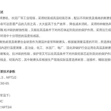
概述
球磨机、水泥厂等工业现场，采用铠装或高温铠装芯体，配以不同材质及规格的耐磨套
命可达普通产品的几倍之高，大大提高了生产效率， 降低成本消耗。 采用特种耐热
颗 粒冲刷的耐蚀性能，又能在高温条件下对内芯体起到良好的保护作用。采用法兰或螺
磨环境中十分理想的温度传感器。
耐热材质及耐磨合金材质作为测温外套管和耐磨头，根据被测量温度的不同，所选择
的范围内进行温度测量，是冶金、化工、水泥厂、电厂、流化床锅炉行业运用在高温及耐
、耐氧化、抗冲刷的性能，保护管又可以在高温条件下对内装铠装芯起到良好的保护作
接线盒、铠装内芯，其中耐磨头应根据生产现场实际温度选择材质，连接杆、螺纹连接
主要技术参数
5，NPT1/2
0-65
（常温下）
DC
NPT3/4