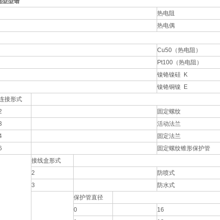
选型型谱
热电阻
热电偶
Cu50（热电阻）
Pt100（热电阻）
镍铬镍硅 K
镍铬铜镍 E
连接形式
2
固定螺纹
3
活动法兰
4
固定法兰
6
固定螺纹锥形保护管
接线盒形式
2
防喷式
3
防水式
保护管直径
0
16