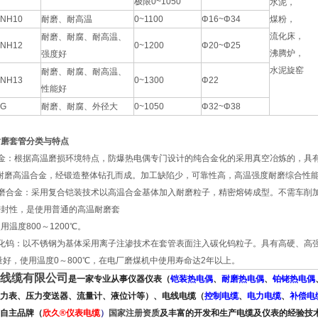
极限0~1050
水泥，
NH10
耐磨、耐高温
0~1100
Φ16~Φ34
煤粉，
流化床，
耐磨、耐腐、耐高温、
NH12
0~1200
Φ20~Φ25
沸腾炉，
强度好
水泥旋窑
耐磨、耐腐、耐高温、
NH13
0~1300
Φ22
性能好
G
耐磨、耐腐、外径大
0~1050
Φ32~Φ38
耐磨套管分类与特点
金：根据高温磨损环境特点，防爆热电偶专门设计的纯合金化的采用真空冶炼的，具
耐磨高温合金，经锻造整体钻孔而成。加工缺陷少，可靠性高，高温强度耐磨综合性能好
磨合金：采用复合铠装技术以高温合金基体加入耐磨粒子，精密熔铸成型。不需车削
密封性，是使用普通的高温耐磨套
温度800～1200℃。
钨：以不锈钢为基体采用离子注渗技术在套管表面注入碳化钨粒子。具有高硬、高强、高
量好，使用温度0～800℃，在电厂磨煤机中使用寿命达2年以上。
线缆有限公司
是
一家
专业从事仪器仪表（
铠装热电偶
、
耐磨热电偶
、
铂铑热电偶
力表、压力变送器、流量计、液位计
等）、电线电缆（
控制电缆
、
电力电缆
、
补偿电
自主品牌
（
欣久
®
仪表电缆
）
国家注册资质
及
丰富的开发和生产电缆及仪表的经验技