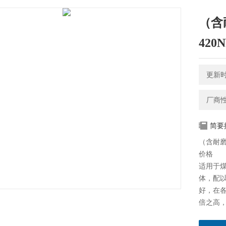
（含
42
更新时间
厂商
简要
（含耐磨
价格
适用于
体，配
好，在
倍之高