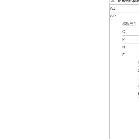
四、耐磨热电偶
WZ
WR
感温元件
C
P
N
E