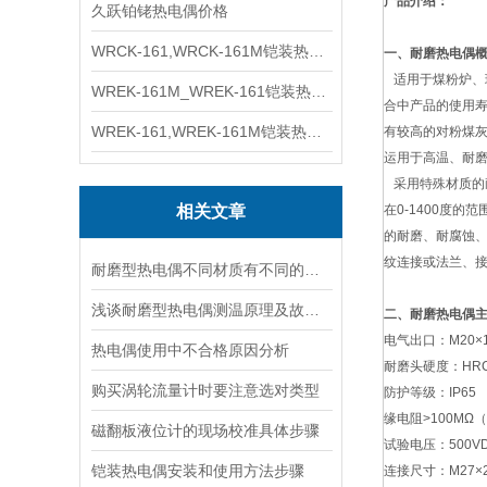
产品介绍：
久跃铂铑热电偶价格
WRCK-161,WRCK-161M铠装热电偶价格
一、耐磨热电偶
适用于煤粉炉、
WREK-161M_WREK-161铠装热电偶厂家
合中产品的使用寿
WREK-161,WREK-161M铠装热电偶价格
有较高的对粉煤灰
运用于高温、耐
采用特殊材质的
相关文章
在0-1400度
的耐磨、耐腐蚀
纹连接或法兰、
耐磨型热电偶不同材质有不同的特性
浅谈耐磨型热电偶测温原理及故障分析
二、耐磨热电偶
电气出口：M20×1.
热电偶使用中不合格原因分析
耐磨头硬度：HRC6
购买涡轮流量计时要注意选对类型
防护等级：IP65
缘电阻>100MΩ
磁翻板液位计的现场校准具体步骤
试验电压：500V
铠装热电偶安装和使用方法步骤
连接尺寸：M27×2 