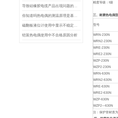
精度等级：Ⅰ级
导致硅橡胶电缆产品出现问题的原因都有哪些
三、耐磨热电偶
你知道吗热电偶的测温原理是基于热电效应
型号
磁翻板液位计使用中显示不稳定的原因及解决方法
铠装热电偶使用中不合格原因分析
WRN-230N
WRN2-230N
WRE-230N
WRE2-230N
WZP-230N
WZP2-230N
WRN-630N
WRN2-630N
WRE-630N
WRE2-630N
WZP-630N
WZP2—630N
注：保护管材质为1