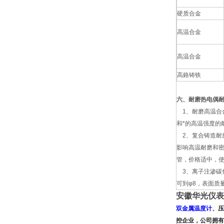
硬质合金
高温合金
高温合金
高鉻铸铁
六、耐磨热电偶
1、耐磨高温合
和*的高温强度的
2、复合铸造耐
影响高温耐磨和
管，价格适中，使用
3、离子注渗碳化
可到φ8，表面质
安徽华光仪表
双金属温度计
、压
控企业，公司拥有