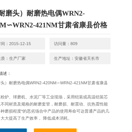
耐磨头）耐磨热电偶WRN2-
0NM∽WRN2-421NM甘肃省康县价格
：2015-12-15
访问量：809
性质：生产厂家
生产地址：安徽省天长市
描述：
头）耐磨热电偶WRN2-420NM∽WRN2-421NM甘肃省康县
煤粉炉、球磨机、水泥厂等工业现场，采用铠装或高温铠装芯
以不同材质及规格的耐磨套管，耐磨损、耐震动、抗热震性能
各种磨损程度*的恶劣场合中产品的使用寿命可达普通产品的几
，大大提高了生产效率， 降低成本消耗。