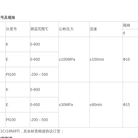
型号及规格
规格
分度号
测温范围℃
公称压力
流速
d
K
0-800
E
0-600
≤100MPa
≤100m/s
Ф16
Pt100
-200～500
K
0-800
E
0-600
≤30MPa
≤80m/s
Ф15
Pt100
-200～500
Cr18Ni9Ti，其余材质根据协议订货；