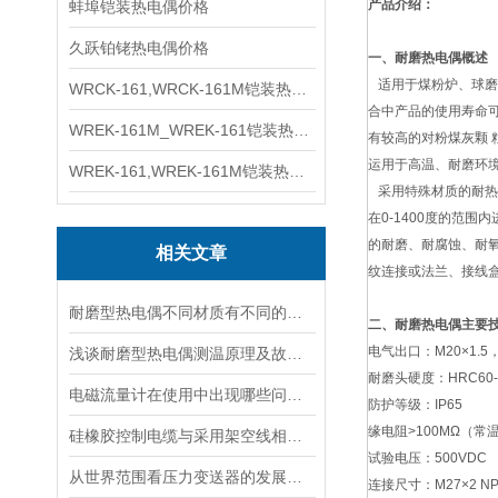
产品介绍：
蚌埠铠装热电偶价格
久跃铂铑热电偶价格
一、耐磨热电偶概述
适用于煤粉炉、球磨
WRCK-161,WRCK-161M铠装热电偶价格
合中产品的使用寿命
WREK-161M_WREK-161铠装热电偶厂家
有较高的对粉煤灰颗 
运用于高温、耐磨环
WREK-161,WREK-161M铠装热电偶价格
采用特殊材质的耐热
在0-1400度的范
的耐磨、耐腐蚀、耐
相关文章
纹连接或法兰、接线
耐磨型热电偶不同材质有不同的特性
二、耐磨热电偶主要
电气出口：M20×1.5，
浅谈耐磨型热电偶测温原理及故障分析
耐磨头硬度：HRC60-
电磁流量计在使用中出现哪些问题如何解决
防护等级：IP65
缘电阻>100MΩ（常
硅橡胶控制电缆与采用架空线相比有什么优点
试验电压：500VDC
从世界范围看压力变送器的发展方向
连接尺寸：M27×2 NPT