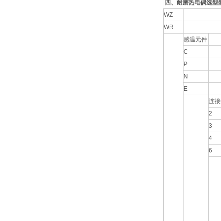
四、耐磨热电偶选型
WZ
WR
感温元件
C
P
N
E
连接
2
3
4
6