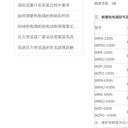
精度等级：Ⅰ级
涡街流量计在安装过程中要求
如何测量热电偶的热响应时间
三、耐磨热电偶型号
铂铑热电偶的热电动热将随着丈量端温度升高而增长
型号
压力变送器厂家迫切需要提高其技术研发水平
WRN-230N
WRN2-230N
浅谈压力变送器的常见故障及解决措施
WRE-230N
WRE2-230N
WZP-230N
WZP2-230N
WRN-630N
WRN2-630N
WRE-630N
WRE2-630N
WZP-630N
WZP2—630N
注：保护管材质为1Cr