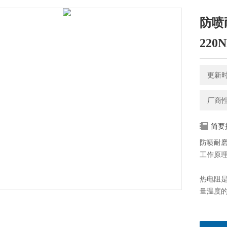
防喷耐
22
更新时间
厂商
简要
防喷耐磨
工作原
热电阻
量温度