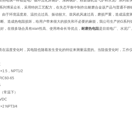
磨热电偶一样都是电厂循环流化床锅炉、沸腾锅炉、粉磨煤机造气炉和水泥厂系列窑头
G系列博采众长，采用特的工艺配方，在失态平衡中制作出耐磨合金该产品与普通不锈
倍。由于环境温度差、温控点过高、振动较大、鼓风机风速过高，磨损严重，造成温度测
折断、造成热电阻损坏，给用户带来很大的损失和不必要的麻烦，我公司生产的G系列
好，在很多场合具有xian性高、使用寿命长等优点，
耐磨热电阻
是目前电厂、水泥厂
质在温度变化时，其电阻也随着发生变化的特征来测量温度的。当阻值变化时，工作
数
.5，NPT1/2
60-65
5
Ω（常温下）
VDC
 NPT3/4