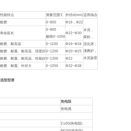
性能特点
测量范围℃
外径d(mm)
适用场合
耐磨
0~800
Φ16，Φ22
0~800
水泥，
寿命延长
Φ22~Φ30
极限0~1050
煤粉，
耐磨、耐高温
0~1100
Φ16~Φ34
流化床，
沸腾炉，
耐磨、耐腐、耐高温、强度好
0~1200
Φ20~Φ25
水泥旋窑
耐磨、耐腐、耐高温、性能好
0~1300
Φ22
耐磨、耐腐、外径大
0~1050
Φ32~Φ38
的选型型谱
热电阻
热电偶
Cu50(热电阻)
Pt100(热电阻)