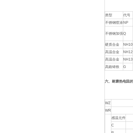
类型
代号
不锈钢喷涂
NP
不锈钢加强
Q
硬质合金
NH10
高温合金
NH12
高温合金
NH13
高鉻铸铁
G
六、耐磨热电阻
WZ
WR
感温元件
C
P