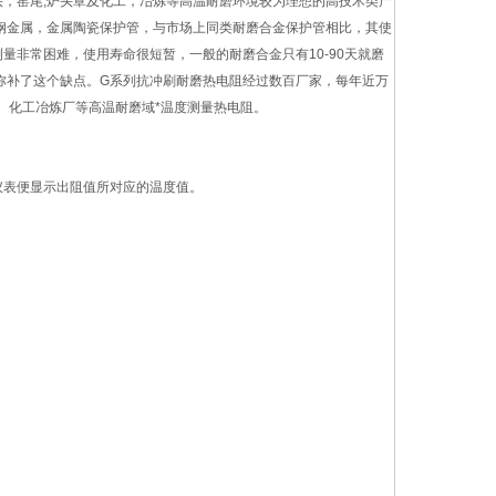
，窑尾,炉头罩及化工，冶炼等高温耐磨环境较为理想的高技术类产
钢金属，金属陶瓷保护管，与市场上同类耐磨合金保护管相比，其使
量非常困难，使用寿命很短暂，一般的耐磨合金只有10-90天就磨
弥补了这个缺点。G系列抗冲刷耐磨热电阻经过数百厂家，每年近万
、化工冶炼厂等高温耐磨域*温度测量热电阻。
仪表便显示出阻值所对应的温度值。