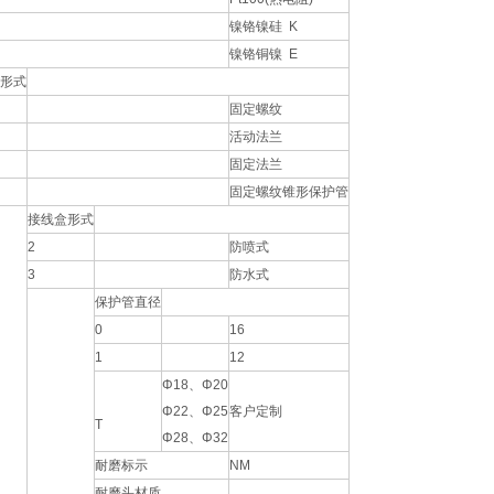
镍铬镍硅 K
镍铬铜镍 E
形式
固定螺纹
活动法兰
固定法兰
固定螺纹锥形保护管
接线盒形式
2
防喷式
3
防水式
保护管直径
0
16
1
12
Φ18、Φ20
Φ22、Φ25
客户定制
T
Φ28、Φ32
耐磨标示
NM
耐磨头材质