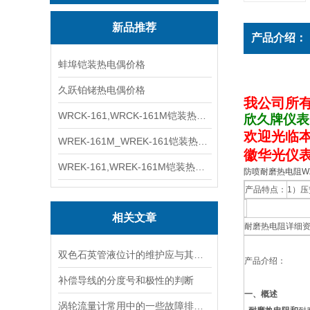
新品推荐
产品介绍：
蚌埠铠装热电偶价格
久跃铂铑热电偶价格
我公司所
WRCK-161,WRCK-161M铠装热电偶价格
欣久牌仪表
欢迎光临
WREK-161M_WREK-161铠装热电偶厂家
徽华光仪表
WREK-161,WREK-161M铠装热电偶价格
防喷耐磨热电阻WZP
产品特点：
1）
相关文章
耐磨热电阻详细
双色石英管液位计的维护应与其操作相互配合
产品介绍：
补偿导线的分度号和极性的判断
一、概述
涡轮流量计常用中的一些故障排查与说明情况