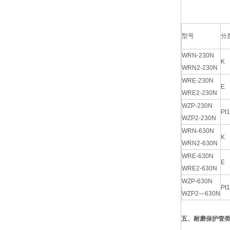
型号
分
WRN-230N
K
WRN2-230N
WRE-230N
E
WRE2-230N
WZP-230N
Pt
WZP2-230N
WRN-630N
K
WRN2-630N
WRE-630N
E
WRE2-630N
WZP-630N
Pt
WZP2—630N
五、耐磨保护管