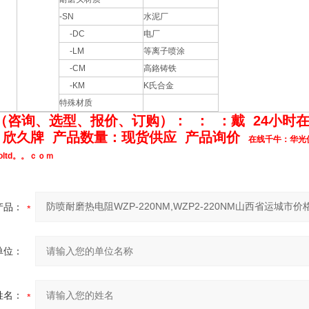
-SN
水泥厂
-DC
电厂
-LM
等离子喷涂
-CM
高鉻铸铁
-KM
K氏合金
特殊材质
（咨询、选型、报价、订购）： ： ：戴 24小时
：欣久牌 产品数量：现货供应 产品询价
在线千牛：华光仪
coltd。。ｃｏｍ
产品：
单位：
姓名：