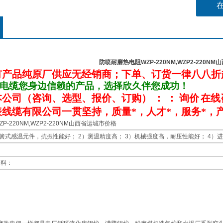
防喷耐磨热电阻WZP-220NM,WZP2-220N
有产品纯原厂供应无经销商；下单、订货一律八八折
电缆您身边信赖的产品，选择欣久伴您成功！
本公司（咨询、选型、报价、订购） ：
：
询价
在线
线缆有限公司一贯坚持，质量*，人才*，服务*，产
-220NM,WZP2-220NM山西省运城市价格
压簧式感温元件，抗振性能好； 2）测温精度高； 3）机械强度高，耐压性能好； 4
资料：