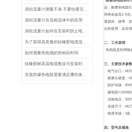
耐磨热电阻和
耐
品，耐磨热电阻
涡街流量计测量不准 不要怕看完这就会处理
用寿命提高1-5
涡街流量计在混相流体中的应用
透损坏、烧弯、
次的使用，反应很
涡轮流量计如何在安装时防止电器干扰
为了获得高质量的硅橡胶电缆混炼时须遵循以下步骤
二、
工作原理
热电阻是利用物
如何测量热电偶的热响应时间
硅橡胶耐高温电缆敷设与安装时注意事项
三、
主要技术参
电气出口：M20×1
安装防爆热电阻需要满足哪些条件？
耐磨头硬度：HRC
防护等级：IP6
缘电阻>100M
试验电压：500
连接尺寸：M27×2
精度等级：Ⅰ级
四、
型号及规格